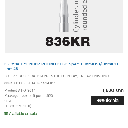
FG 3514 CYLINDER ROUND EDGE Spec. L mm= 6 Ø mm= 1.1
µm= 25
FG 3514 RESTORATION PROSTHETIC IN LAY, ON LAY FINISHING
836KR ISO 806 314 157 514 011
1,620 บาท
Product # FG 3514
Package : box of 6 pcs. 1,620
หยิบใส่ตะกร้า
บาท
(1 pcs. 270 บาท)
Available on sale