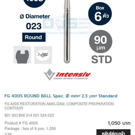
FG 400S ROUND BALL Spec. Ø mm= 2.3 µm= Standard
FG 400S RESTORATION AMALGAM, COMPOSITE PREPARATION
CONTOUR
801 ISO 806 314 001 524 023
1,050 บาท
Product # FG 400S
Package : box of 6 pcs. 1,050
หยิบใส่ตะกร้า
บาท