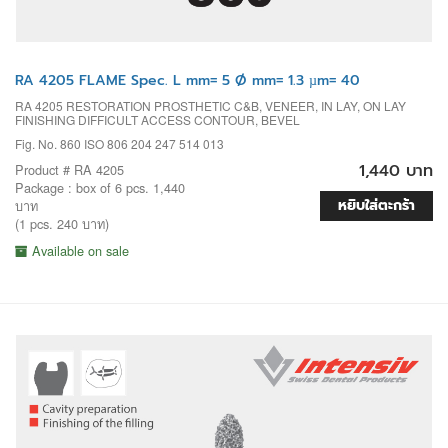
RA 4205 FLAME Spec. L mm= 5 Ø mm= 1.3 µm= 40
RA 4205 RESTORATION PROSTHETIC C&B, VENEER, IN LAY, ON LAY
FINISHING DIFFICULT ACCESS CONTOUR, BEVEL
Fig. No. 860 ISO 806 204 247 514 013
1,440 บาท
Product # RA 4205
Package : box of 6 pcs. 1,440
หยิบใส่ตะกร้า
บาท
(1 pcs. 240 บาท)
Available on sale