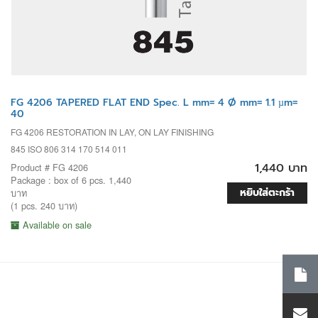
FG 4206 TAPERED FLAT END Spec. L mm= 4 Ø mm= 1.1 µm=
40
FG 4206 RESTORATION IN LAY, ON LAY FINISHING
845 ISO 806 314 170 514 011
1,440 บาท
Product # FG 4206
Package : box of 6 pcs. 1,440
หยิบใส่ตะกร้า
บาท
(1 pcs. 240 บาท)
Available on sale