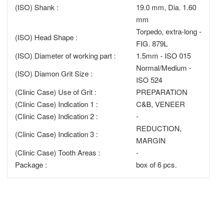
(ISO) Shank :
19.0 mm, Dia. 1.60
mm
Torpedo, extra-long -
(ISO) Head Shape :
FIG. 879L
(ISO) Diameter of working part :
1.5mm - ISO 015
Normal/Medium -
(ISO) Diamon Grit Size :
ISO 524
(Clinic Case) Use of Grit :
PREPARATION
(Clinic Case) Indication 1 :
C&B, VENEER
(Clinic Case) Indication 2 :
-
REDUCTION,
(Clinic Case) Indication 3 :
MARGIN
(Clinic Case) Tooth Areas :
-
Package :
box of 6 pcs.