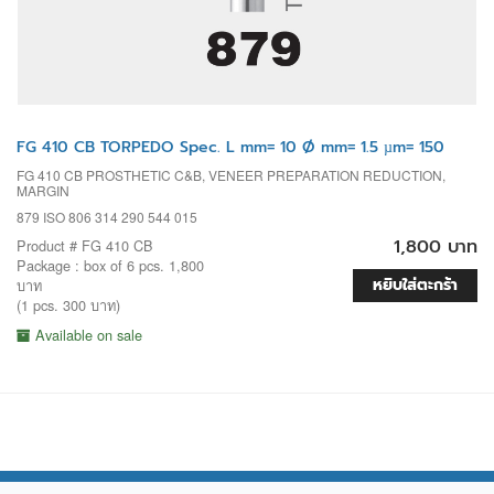
FG 410 CB TORPEDO Spec. L mm= 10 Ø mm= 1.5 µm= 150
FG 410 CB PROSTHETIC C&B, VENEER PREPARATION REDUCTION,
MARGIN
879 ISO 806 314 290 544 015
1,800 บาท
Product # FG 410 CB
Package : box of 6 pcs. 1,800
หยิบใส่ตะกร้า
บาท
(1 pcs. 300 บาท)
Available on sale