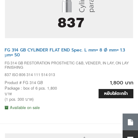
FG 314 GB CYLINDER FLAT END Spec. L mm= 8 Ø mm= 1.3
µm= 50
FG 314 GB RESTORATION PROSTHETIC C&B, VENEER, IN LAY, ON LAY
FINISHING
837 ISO 806 314 111 514 013
1,800 บาท
Product # FG 314 GB
Package : box of 6 pcs. 1,800
หยิบใส่ตะกร้า
บาท
(1 pcs. 300 บาท)
Available on sale