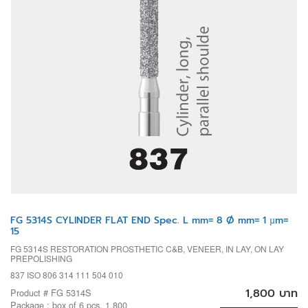
FG 5314S CYLINDER FLAT END Spec. L mm= 8 Ø mm= 1 µm=
15
FG 5314S RESTORATION PROSTHETIC C&B, VENEER, IN LAY, ON LAY
PREPOLISHING
837 ISO 806 314 111 504 010
1,800 บาท
Product # FG 5314S
Package : box of 6 pcs. 1,800