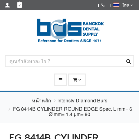
ไทย
หน้าหลัก
Intensiv Diamond Burs
FG 8414B CYLINDER ROUND EDGE Spec. L mm= 6
Ø mm= 1.4 µm= 80
FG 8414B CYLINDER