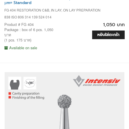
µm= Standard
FG 404 RESTORATION C&B, IN LAY, ON LAY PREPARATION
838 ISO 806 314 139 524 014
1,050 บาท
Product # FG 404
Package : box of 6 pcs. 1,050
หยิบใส่ตะกร้า
บาท
(1 pcs. 175 บาท)
Available on sale