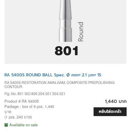
RA 5400S ROUND BALL Spec. Ø mm= 2.1 µm= 15
RA 5400S RESTORATION AMALGAM, COMPOSITE PREPOLISHING
CONTOUR
Fig. No. 801 ISO 806 204 001 504 021
1,440 บาท
Product # RA 5400S
Package : box of 6 pcs. 1,440
หยิบใส่ตะกร้า
บาท
(1 pcs. 240 บาท)
Available on sale