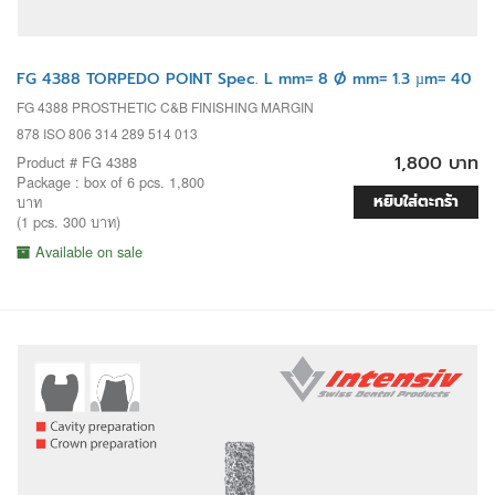
FG 4388 TORPEDO POINT Spec. L mm= 8 Ø mm= 1.3 µm= 40
FG 4388 PROSTHETIC C&B FINISHING MARGIN
878 ISO 806 314 289 514 013
1,800 บาท
Product # FG 4388
Package : box of 6 pcs. 1,800
หยิบใส่ตะกร้า
บาท
(1 pcs. 300 บาท)
Available on sale