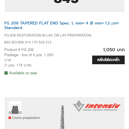
FG 206 TAPERED FLAT END Spec. L mm= 4 Ø mm= 1.2 µm=
Standard
FG 206 RESTORATION IN LAY, ON LAY PREPARATION
845 ISO 806 314 170 524 012
1,050 บาท
Product # FG 206
Package : box of 6 pcs. 1,050
หยิบใส่ตะกร้า
บาท
(1 pcs. 175 บาท)
Available on sale