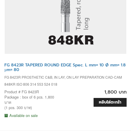
FG 8423R TAPERED ROUND EDGE Spec. L mm= 10 Ø mm= 1.8
µm= 80
FG 8423R PROSTHETIC C&B, IN LAY, ON LAY PREPARATION CAD-CAM
848KR ISO 806 314 553 524 018
1,800 บาท
Product # FG 8423R
Package : box of 6 pcs. 1,800
หยิบใส่ตะกร้า
บาท
(1 pcs. 300 บาท)
Available on sale