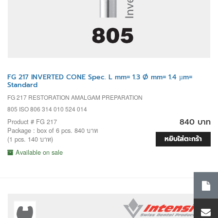
FG 217 INVERTED CONE Spec. L mm= 1.3 Ø mm= 1.4 µm=
Standard
FG 217 RESTORATION AMALGAM PREPARATION
805 ISO 806 314 010 524 014
840 บาท
Product # FG 217
Package : box of 6 pcs. 840 บาท
หยิบใส่ตะกร้า
(1 pcs. 140 บาท)
Available on sale