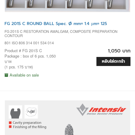
FG 201S C ROUND BALL Spec. Ø mm= 1.4 µm= 125
FG 201S C RESTORATION AMALGAM, COMPOSITE PREPARATION
CONTOUR
801 ISO 806 314 001 534 014
1,050 บาท
Product # FG 201S C
Package : box of 6 pcs. 1,050
หยิบใส่ตะกร้า
บาท
(1 pcs. 175 บาท)
Available on sale