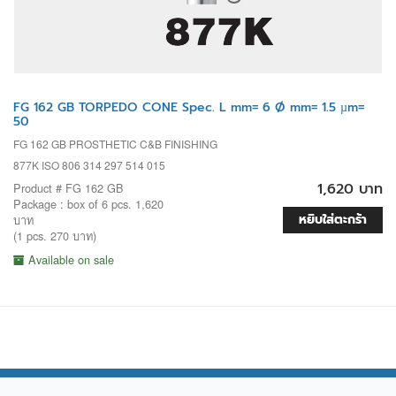
FG 162 GB TORPEDO CONE Spec. L mm= 6 Ø mm= 1.5 µm=
50
FG 162 GB PROSTHETIC C&B FINISHING
877K ISO 806 314 297 514 015
1,620 บาท
Product # FG 162 GB
Package : box of 6 pcs. 1,620
หยิบใส่ตะกร้า
บาท
(1 pcs. 270 บาท)
Available on sale