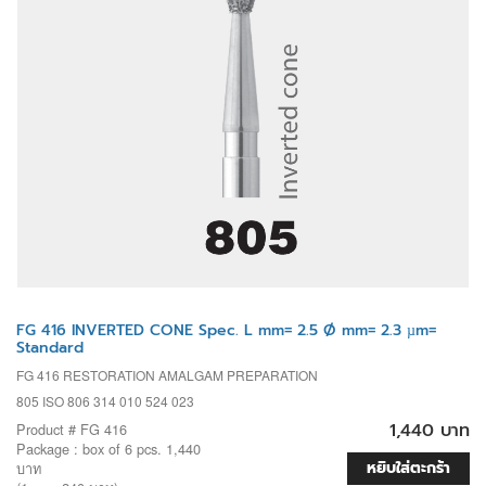
FG 416 INVERTED CONE Spec. L mm= 2.5 Ø mm= 2.3 µm=
Standard
FG 416 RESTORATION AMALGAM PREPARATION
805 ISO 806 314 010 524 023
1,440 บาท
Product # FG 416
Package : box of 6 pcs. 1,440
หยิบใส่ตะกร้า
บาท