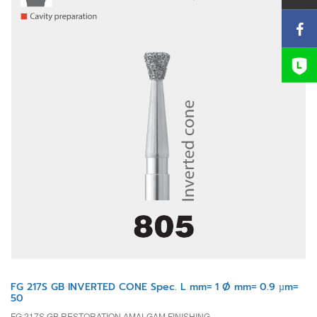
FG 217S GB INVERTED CONE Spec. L mm= 1 Ø mm= 0.9 µm=
50
FG 217S GB RESTORATION AMALGAM FINISHING