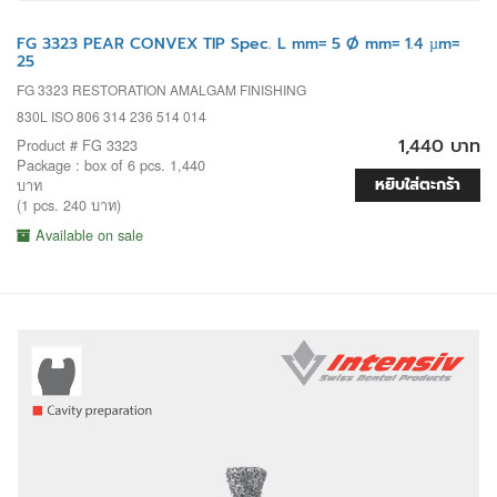
FG 3323 PEAR CONVEX TIP Spec. L mm= 5 Ø mm= 1.4 µm=
25
FG 3323 RESTORATION AMALGAM FINISHING
830L ISO 806 314 236 514 014
1,440 บาท
Product # FG 3323
Package : box of 6 pcs. 1,440
หยิบใส่ตะกร้า
บาท
(1 pcs. 240 บาท)
Available on sale