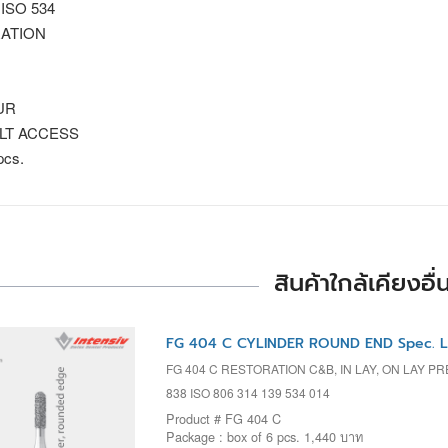
 ISO 534
ATION
UR
ULT ACCESS
pcs.
สินค้าใกล้เคียงอื่
FG 404 C CYLINDER ROUND END Spec. L
FG 404 C RESTORATION C&B, IN LAY, ON LAY P
838 ISO 806 314 139 534 014
Product # FG 404 C
Package : box of 6 pcs. 1,440 บาท