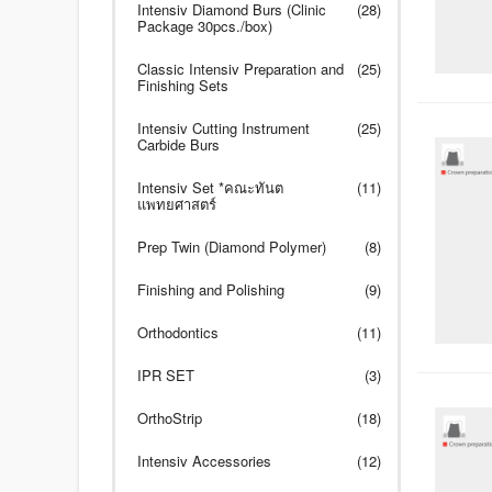
Intensiv Diamond Burs (Clinic
(28)
Package 30pcs./box)
Classic Intensiv Preparation and
(25)
Finishing Sets
Intensiv Cutting Instrument
(25)
Carbide Burs
Intensiv Set *คณะทันต
(11)
แพทยศาสตร์
Prep Twin (Diamond Polymer)
(8)
Finishing and Polishing
(9)
Orthodontics
(11)
IPR SET
(3)
OrthoStrip
(18)
Intensiv Accessories
(12)