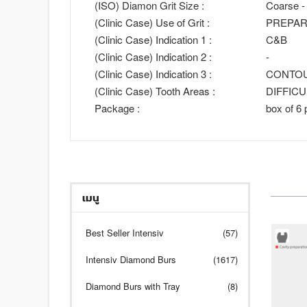
(ISO) Diamon Grit Size :
Coarse -
(Clinic Case) Use of Grit :
PREPAR
(Clinic Case) Indication 1 :
C&B
(Clinic Case) Indication 2 :
-
(Clinic Case) Indication 3 :
CONTO
(Clinic Case) Tooth Areas :
DIFFIC
Package :
box of 6 
เมนู
Best Seller Intensiv
(57)
Intensiv Diamond Burs
(1617)
Diamond Burs with Tray
(8)