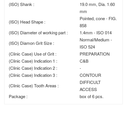
(ISO) Shank :
19.0 mm, Dia. 1.60
mm
Pointed, cone - FIG.
(ISO) Head Shape :
858
(ISO) Diameter of working part :
1.4mm - ISO 014
Normal/Medium -
(ISO) Diamon Grit Size :
ISO 524
(Clinic Case) Use of Grit :
PREPARATION
(Clinic Case) Indication 1 :
C&B
(Clinic Case) Indication 2 :
-
(Clinic Case) Indication 3 :
CONTOUR
DIFFICULT
(Clinic Case) Tooth Areas :
ACCESS
Package :
box of 6 pcs.