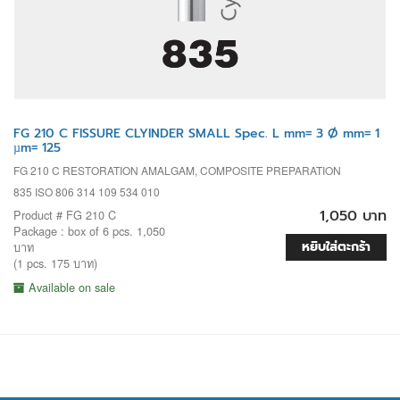
FG 210 C FISSURE CLYINDER SMALL Spec. L mm= 3 Ø mm= 1
µm= 125
FG 210 C RESTORATION AMALGAM, COMPOSITE PREPARATION
835 ISO 806 314 109 534 010
1,050 บาท
Product # FG 210 C
Package : box of 6 pcs. 1,050
หยิบใส่ตะกร้า
บาท
(1 pcs. 175 บาท)
Available on sale