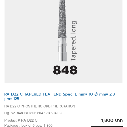
RA D22 C TAPERED FLAT END Spec. L mm= 10 Ø mm= 2.3
µm= 125
RA D22 C PROSTHETIC C&B PREPARATION
Fig. No. 848 ISO 806 204 173 534 023
1,800 บาท
Product # RA D22 C
Package : box of 6 pcs. 1,800