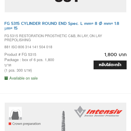
FG 5315 CYLINDER ROUND END Spec. L mm= 8 Ø mm= 1.8
µm= 15
FG 5315 RESTORATION PROSTHETIC C&B, IN LAY, ON LAY
PREPOLISHING
881 ISO 806 314 141 504 018
1,800 บาท
Product # FG 5315
Package : box of 6 pcs. 1,800
หยิบใส่ตะกร้า
บาท
(1 pcs. 300 บาท)
Available on sale