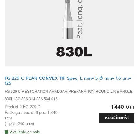
FG 229 C PEAR CONVEX TIP Spec. L mm= 5 Ø mm= 1.6 µm=
125
FG 229 C RESTORATION AMALGAM PREPARATION ROUND LINE ANGLE
830L ISO 806 314 236 534 016
1,440 บาท
Product # FG 229 C
Package : box of 6 pcs. 1,440
หยิบใส่ตะกร้า
บาท
(1 pcs. 240 บาท)
Available on sale