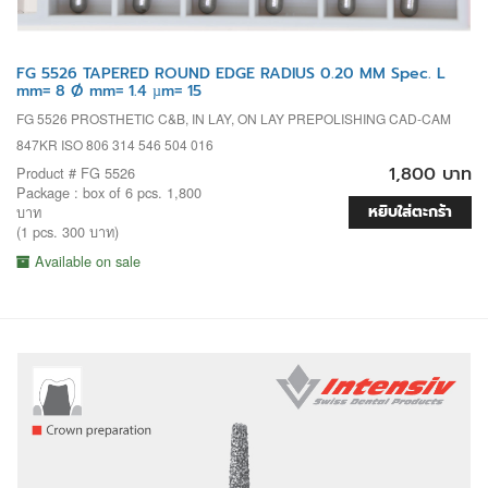
FG 5526 TAPERED ROUND EDGE RADIUS 0.20 MM Spec. L
mm= 8 Ø mm= 1.4 µm= 15
FG 5526 PROSTHETIC C&B, IN LAY, ON LAY PREPOLISHING CAD-CAM
847KR ISO 806 314 546 504 016
1,800 บาท
Product # FG 5526
Package : box of 6 pcs. 1,800
หยิบใส่ตะกร้า
บาท
(1 pcs. 300 บาท)
Available on sale