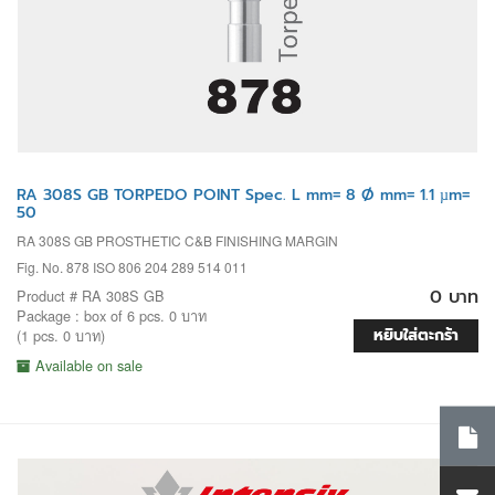
RA 308S GB TORPEDO POINT Spec. L mm= 8 Ø mm= 1.1 µm=
50
RA 308S GB PROSTHETIC C&B FINISHING MARGIN
Fig. No. 878 ISO 806 204 289 514 011
0 บาท
Product # RA 308S GB
Package : box of 6 pcs. 0 บาท
หยิบใส่ตะกร้า
(1 pcs. 0 บาท)
Available on sale