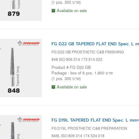
(1 pcs. 300 บาท)
Available on sale
FG D22 GB TAPERED FLAT END Spec. L m
FG D22 GB PROSTHETIC C&B FINISHING
848 ISO 806 314 173 514 022
Product # FG D22 GB
Package : box of 6 pcs. 1,800 บาท
(1 pcs. 300 บาท)
Available on sale
FG D19L TAPERED FLAT END Spec. L mm= 
FG D19L PROSTHETIC C&B PREPARATION
848L ISO 806 314 174 524 018