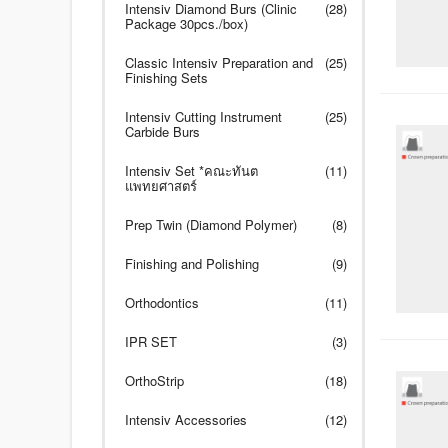
Intensiv Diamond Burs (Clinic
(28)
Package 30pcs./box)
Classic Intensiv Preparation and
(25)
Finishing Sets
Intensiv Cutting Instrument
(25)
Carbide Burs
Intensiv Set *คณะทันต
(11)
แพทยศาสตร์
Prep Twin (Diamond Polymer)
(8)
Finishing and Polishing
(9)
Orthodontics
(11)
IPR SET
(3)
OrthoStrip
(18)
Intensiv Accessories
(12)