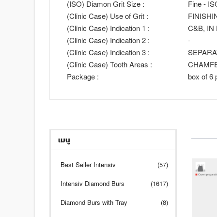
(ISO) Diamon Grit Size :
Fine - I
(Clinic Case) Use of Grit :
FINISHI
(Clinic Case) Indication 1 :
C&B, IN
(Clinic Case) Indication 2 :
-
(Clinic Case) Indication 3 :
SEPARA
(Clinic Case) Tooth Areas :
CHAMFE
Package :
box of 6 
เมนู
Best Seller Intensiv
(57)
Intensiv Diamond Burs
(1617)
Diamond Burs with Tray
(8)