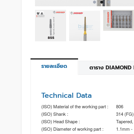
รายละเอียด
ตาราง DIAMOND BU
Technical Data
(ISO) Material of the working part :
806
(ISO) Shank :
314 (FG)
(ISO) Head Shape :
Tapered,
(ISO) Diameter of working part :
1.1mm -