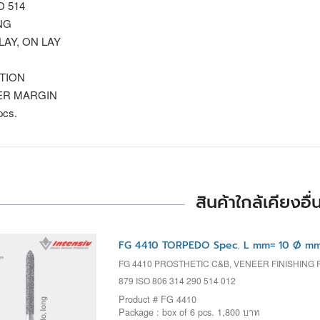
SO 514
NG
 LAY, ON LAY
TION
R MARGIN
pcs.
สินค้าใกล้เคียงอื่
FG 4410 TORPEDO Spec. L mm= 10 Ø mm
FG 4410 PROSTHETIC C&B, VENEER FINISHING
879 ISO 806 314 290 514 012
Product # FG 4410
Package : box of 6 pcs. 1,800 บาท