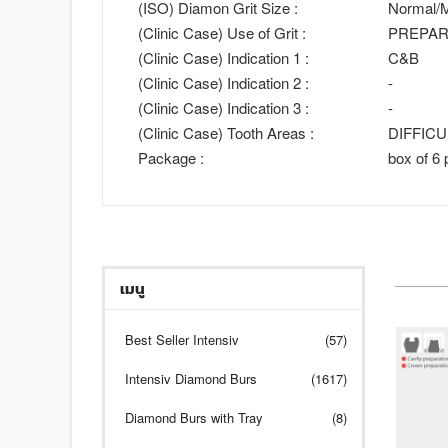
(ISO) Diamon Grit Size :
Normal/M
(Clinic Case) Use of Grit :
PREPAR
(Clinic Case) Indication 1 :
C&B
(Clinic Case) Indication 2 :
-
(Clinic Case) Indication 3 :
-
(Clinic Case) Tooth Areas :
DIFFIC
Package :
box of 6 
เมนู
Best Seller Intensiv
(57)
Intensiv Diamond Burs
(1617)
Diamond Burs with Tray
(8)