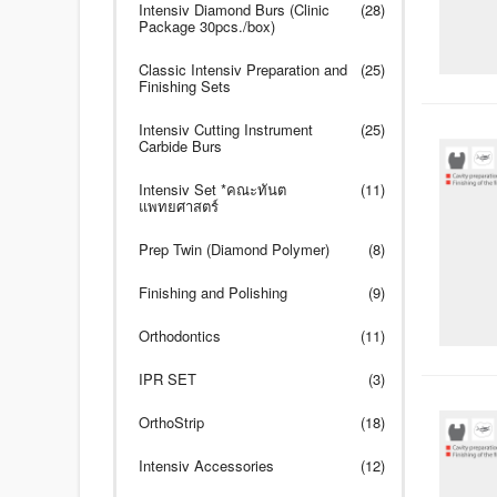
Intensiv Diamond Burs (Clinic
(28)
Package 30pcs./box)
Classic Intensiv Preparation and
(25)
Finishing Sets
Intensiv Cutting Instrument
(25)
Carbide Burs
Intensiv Set *คณะทันต
(11)
แพทยศาสตร์
Prep Twin (Diamond Polymer)
(8)
Finishing and Polishing
(9)
Orthodontics
(11)
IPR SET
(3)
OrthoStrip
(18)
Intensiv Accessories
(12)