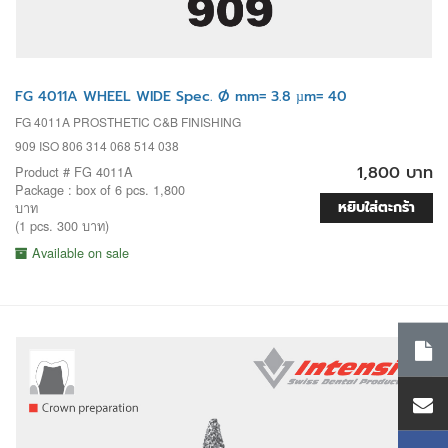
FG 4011A WHEEL WIDE Spec. Ø mm= 3.8 µm= 40
FG 4011A PROSTHETIC C&B FINISHING
909 ISO 806 314 068 514 038
1,800 บาท
Product # FG 4011A
Package : box of 6 pcs. 1,800
หยิบใส่ตะกร้า
บาท
(1 pcs. 300 บาท)
Available on sale