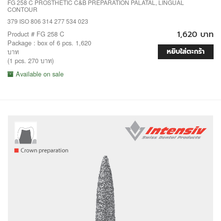
FG 258 C PROSTHETIC C&B PREPARATION PALATAL, LINGUAL
CONTOUR
379 ISO 806 314 277 534 023
1,620 บาท
Product # FG 258 C
Package : box of 6 pcs. 1,620
หยิบใส่ตะกร้า
บาท
(1 pcs. 270 บาท)
Available on sale