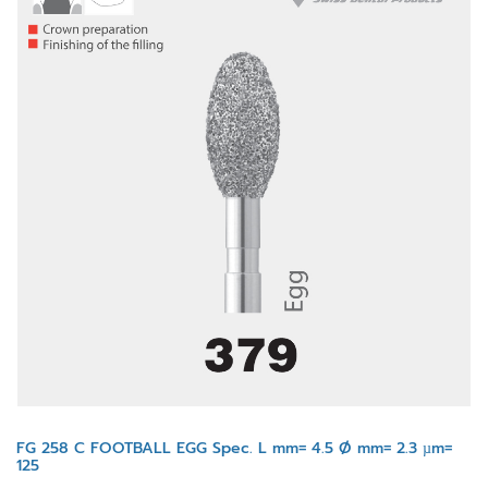
FG 258 C FOOTBALL EGG Spec. L mm= 4.5 Ø mm= 2.3 µm=
125