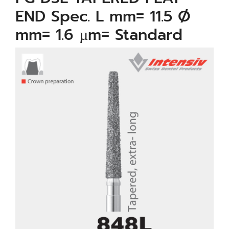
END Spec. L mm= 11.5 Ø
mm= 1.6 µm= Standard