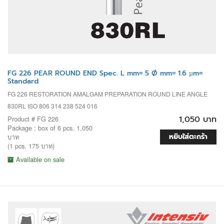
FG 226 PEAR ROUND END Spec. L mm= 5 Ø mm= 1.6 µm=
Standard
FG 226 RESTORATION AMALGAM PREPARATION ROUND LINE ANGLE
830RL ISO 806 314 238 524 016
1,050 บาท
Product # FG 226
Package : box of 6 pcs. 1,050
หยิบใส่ตะกร้า
บาท
(1 pcs. 175 บาท)
Available on sale