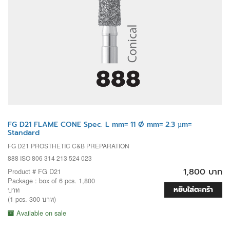
FG D21 FLAME CONE Spec. L mm= 11 Ø mm= 2.3 µm=
Standard
FG D21 PROSTHETIC C&B PREPARATION
888 ISO 806 314 213 524 023
1,800 บาท
Product # FG D21
Package : box of 6 pcs. 1,800
หยิบใส่ตะกร้า
บาท
(1 pcs. 300 บาท)
Available on sale