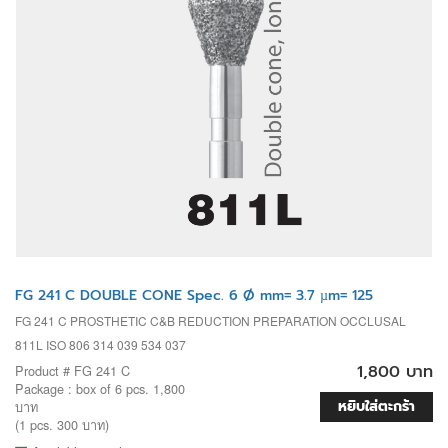
FG 241 C DOUBLE CONE Spec. 6 Ø mm= 3.7 µm= 125
FG 241 C PROSTHETIC C&B REDUCTION PREPARATION OCCLUSAL
811L ISO 806 314 039 534 037
1,800 บาท
Product # FG 241 C
Package : box of 6 pcs. 1,800
หยิบใส่ตะกร้า
บาท
(1 pcs. 300 บาท)