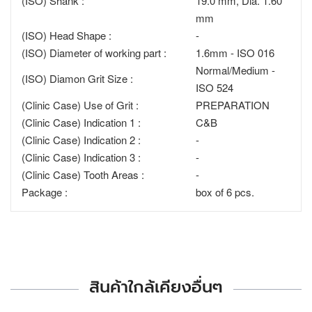
(ISO) Shank :
19.0 mm, Dia. 1.60
mm
(ISO) Head Shape :
-
(ISO) Diameter of working part :
1.6mm - ISO 016
Normal/Medium -
(ISO) Diamon Grit Size :
ISO 524
(Clinic Case) Use of Grit :
PREPARATION
(Clinic Case) Indication 1 :
C&B
(Clinic Case) Indication 2 :
-
(Clinic Case) Indication 3 :
-
(Clinic Case) Tooth Areas :
-
Package :
box of 6 pcs.
สินค้าใกล้เคียงอื่นๆ