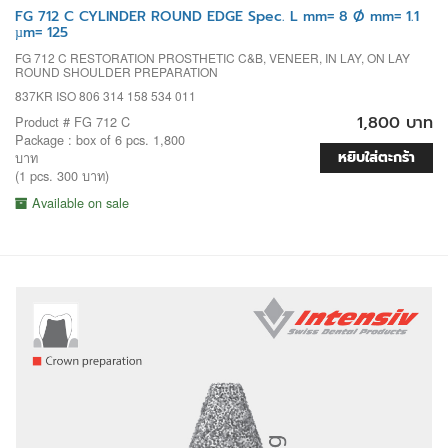
FG 712 C CYLINDER ROUND EDGE Spec. L mm= 8 Ø mm= 1.1
µm= 125
FG 712 C RESTORATION PROSTHETIC C&B, VENEER, IN LAY, ON LAY
ROUND SHOULDER PREPARATION
837KR ISO 806 314 158 534 011
1,800 บาท
Product # FG 712 C
Package : box of 6 pcs. 1,800
หยิบใส่ตะกร้า
บาท
(1 pcs. 300 บาท)
Available on sale