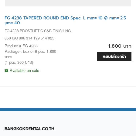
FG 4238 TAPERED ROUND END Spec. L mm= 10 Ø mm= 2.5
µm= 40
FG 4238 PROSTHETIC C&B FINISHING
850 ISO 806 314 199 514 025
1,800 บาท
Product # FG 4238
Package : box of 6 pcs. 1,800
หยิบใส่ตะกร้า
บาท
(1 pcs. 300 บาท)
Available on sale
BANGKOKDENTAL.CO.TH