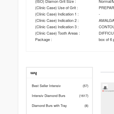
(ISO) Diamon Grit Size :
Normal/M
(Clinic Case) Use of Grit :
PREPAR
(Clinic Case) Indication 1 :
-
(Clinic Case) Indication 2 :
AMALGA
(Clinic Case) Indication 3 :
CONTO
(Clinic Case) Tooth Areas :
DIFFIC
Package :
box of 6 
เมนู
Best Seller Intensiv
(57)
Intensiv Diamond Burs
(1617)
Diamond Burs with Tray
(8)