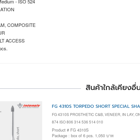
edium - ISO 524
ATION
M, COMPOSITE
UR
ULT ACCESS
pcs.
สินค้าใกล้เคียงอื่
FG 4310S TORPEDO SHORT SPECIAL SHAP
FG 4310S PROSTHETIC C&B, VENEER, IN LAY, O
874 ISO 806 314 536 514 010
Product # FG 4310S
Package : box of 6 pcs. 1,050 บาท