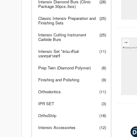
Intensiv Diamond Burs (Clinic
(28)
Package 30pcs./box)
Classic Intensiv Preparation and
(25)
Finishing Sets
Intensiv Cutting Instrument
(25)
Carbide Burs
Intensiv Set *คณะทันต
(11)
แพทยศาสตร์
Prep Twin (Diamond Polymer)
(8)
Finishing and Polishing
(9)
Orthodontics
(11)
IPR SET
(3)
OrthoStrip
(18)
Intensiv Accessories
(12)