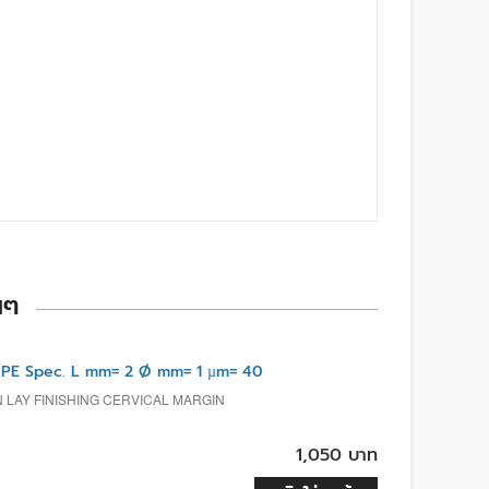
นๆ
E Spec. L mm= 2 Ø mm= 1 µm= 40
N LAY FINISHING CERVICAL MARGIN
1,050 บาท