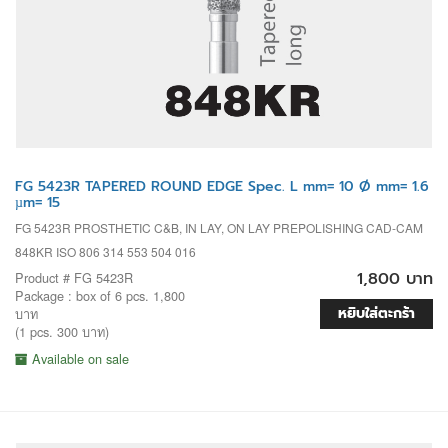
FG 5423R TAPERED ROUND EDGE Spec. L mm= 10 Ø mm= 1.6
µm= 15
FG 5423R PROSTHETIC C&B, IN LAY, ON LAY PREPOLISHING CAD-CAM
848KR ISO 806 314 553 504 016
1,800 บาท
Product # FG 5423R
Package : box of 6 pcs. 1,800
หยิบใส่ตะกร้า
บาท
(1 pcs. 300 บาท)
Available on sale