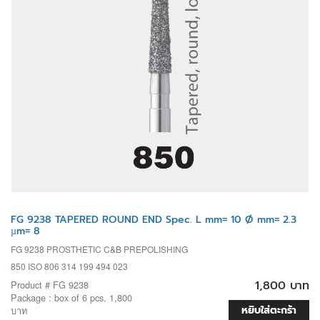
FG 9238 TAPERED ROUND END Spec. L mm= 10 Ø mm= 2.3
µm= 8
FG 9238 PROSTHETIC C&B PREPOLISHING
850 ISO 806 314 199 494 023
1,800 บาท
Product # FG 9238
Package : box of 6 pcs. 1,800
หยิบใส่ตะกร้า
บาท