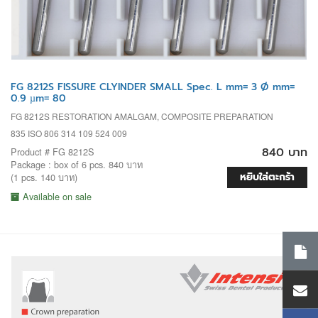
FG 8212S FISSURE CLYINDER SMALL Spec. L mm= 3 Ø mm=
0.9 µm= 80
FG 8212S RESTORATION AMALGAM, COMPOSITE PREPARATION
835 ISO 806 314 109 524 009
840 บาท
Product # FG 8212S
Package : box of 6 pcs. 840 บาท
หยิบใส่ตะกร้า
(1 pcs. 140 บาท)
Available on sale