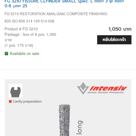
FG 3210 FISSURE CLYINDER SMALL Spec. L mm= 3 Ø mm=
0.8 µm= 25
FG 3210 RESTORATION AMALGAM, COMPOSITE FINISHING
835 ISO 806 314 109 514 008
1,050 บาท
Product # FG 3210
Package : box of 6 pcs. 1,050
หยิบใส่ตะกร้า
บาท
(1 pcs. 175 บาท)
Available on sale