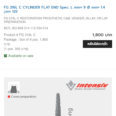
FG 316L C CYLINDER FLAT END Spec. L mm= 9 Ø mm= 1.4
µm= 125
FG 316L C RESTORATION PROSTHETIC C&B, VENEER, IN LAY, ON LAY
PREPARATION
837L ISO 806 314 112 534 014
1,800 บาท
Product # FG 316L C
Package : box of 6 pcs. 1,800
หยิบใส่ตะกร้า
บาท
(1 pcs. 300 บาท)
Available on sale