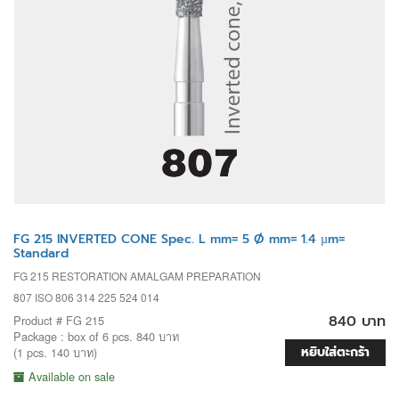
FG 215 INVERTED CONE Spec. L mm= 5 Ø mm= 1.4 µm=
Standard
FG 215 RESTORATION AMALGAM PREPARATION
807 ISO 806 314 225 524 014
840 บาท
Product # FG 215
Package : box of 6 pcs. 840 บาท
หยิบใส่ตะกร้า
(1 pcs. 140 บาท)
Available on sale