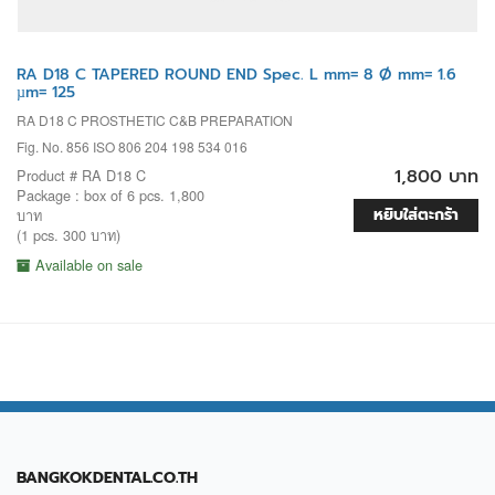
RA D18 C TAPERED ROUND END Spec. L mm= 8 Ø mm= 1.6
µm= 125
RA D18 C PROSTHETIC C&B PREPARATION
Fig. No. 856 ISO 806 204 198 534 016
1,800 บาท
Product # RA D18 C
Package : box of 6 pcs. 1,800
หยิบใส่ตะกร้า
บาท
(1 pcs. 300 บาท)
Available on sale
BANGKOKDENTAL.CO.TH