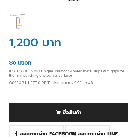
1,200 บาท
Solution
IPR IPR OPENING Unique, diamond-coated metal strips with grips for
the final polishing of proximal surfaces
OS08OP-L LEFT SIDE Thickness mm= 0.09 µm= 8
ซื้อสินค้า
สอบถามผ่าน FACEBOOK
สอบถามผ่าน LINE