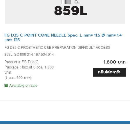
FG D35 C POINT CONE NEEDLE Spec. L mm= 11.5 Ø mm= 1.4
µm= 125
FG D35 C PROSTHETIC C&B PREPARATION DIFFICULT ACCESS
859L ISO 806 314 167 534 014
1,800 บาท
Product # FG D35 C
Package : box of 6 pcs. 1,800
หยิบใส่ตะกร้า
บาท
(1 pcs. 300 บาท)
Available on sale