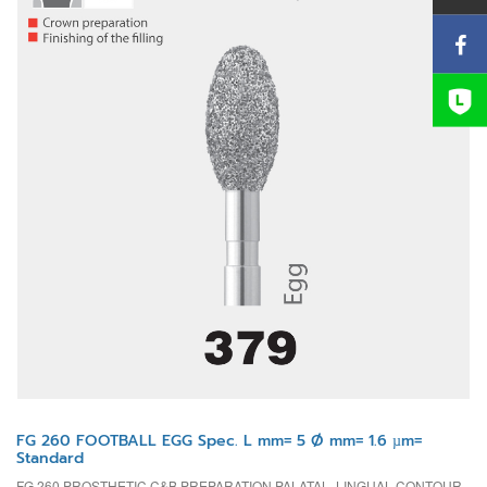
FG 260 FOOTBALL EGG Spec. L mm= 5 Ø mm= 1.6 µm=
Standard
FG 260 PROSTHETIC C&B PREPARATION PALATAL, LINGUAL CONTOUR