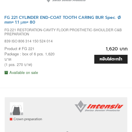
FG 221 CYLINDER END-COAT TOOTH CARING BUR Spec. Ø
mm= 1.1 µm= 80
FG 221 RESTORATION-CAVITY FLOOR PROSTHETIC-SHOULDER C&B
PREPARATION
839 ISO 806 314 150 524 014
1,620 บาท
Product # FG 221
Package : box of 6 pcs. 1,620
หยิบใส่ตะกร้า
บาท
(1 pcs. 270 บาท)
Available on sale