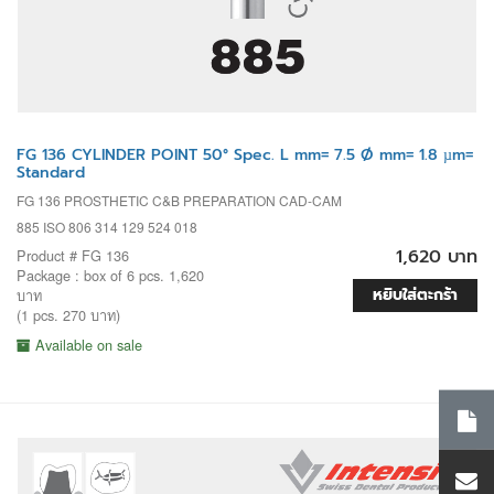
FG 136 CYLINDER POINT 50° Spec. L mm= 7.5 Ø mm= 1.8 µm=
Standard
FG 136 PROSTHETIC C&B PREPARATION CAD-CAM
885 ISO 806 314 129 524 018
1,620 บาท
Product # FG 136
Package : box of 6 pcs. 1,620
หยิบใส่ตะกร้า
บาท
(1 pcs. 270 บาท)
Available on sale