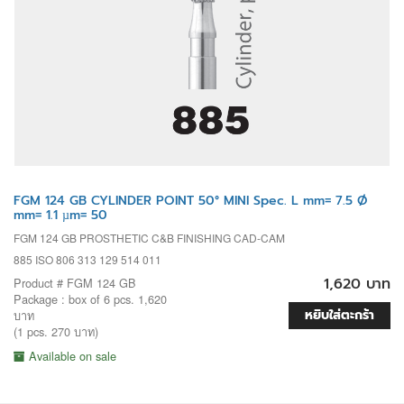
FGM 124 GB CYLINDER POINT 50° MINI Spec. L mm= 7.5 Ø
mm= 1.1 µm= 50
FGM 124 GB PROSTHETIC C&B FINISHING CAD-CAM
885 ISO 806 313 129 514 011
1,620 บาท
Product # FGM 124 GB
Package : box of 6 pcs. 1,620
หยิบใส่ตะกร้า
บาท
(1 pcs. 270 บาท)
Available on sale