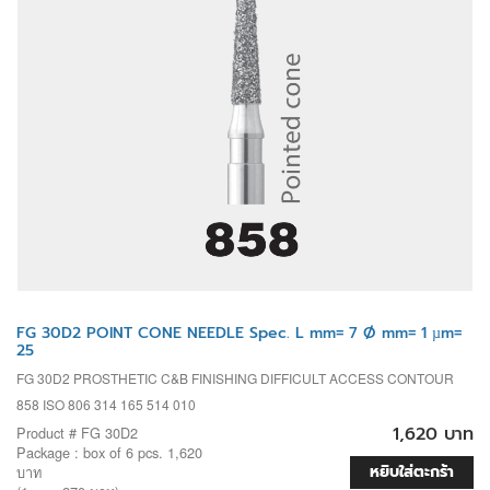
FG 30D2 POINT CONE NEEDLE Spec. L mm= 7 Ø mm= 1 µm=
25
FG 30D2 PROSTHETIC C&B FINISHING DIFFICULT ACCESS CONTOUR
858 ISO 806 314 165 514 010
1,620 บาท
Product # FG 30D2
Package : box of 6 pcs. 1,620
หยิบใส่ตะกร้า
บาท