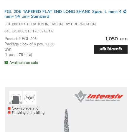
FGL 206 TAPERED FLAT END LONG SHANK Spec. L mm= 4 Ø
mm= 1.4 µm= Standard
FGL 206 RESTORATION IN LAY, ON LAY PREPARATION
845 ISO 806 315 170 524 014
1,050 บาท
Product # FGL 206
Package : box of 6 pcs. 1,050
หยิบใส่ตะกร้า
บาท
(1 pcs. 175 บาท)
Available on sale