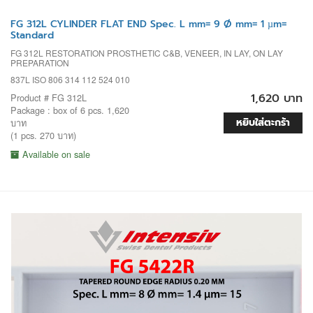
FG 312L CYLINDER FLAT END Spec. L mm= 9 Ø mm= 1 µm=
Standard
FG 312L RESTORATION PROSTHETIC C&B, VENEER, IN LAY, ON LAY
PREPARATION
837L ISO 806 314 112 524 010
1,620 บาท
Product # FG 312L
Package : box of 6 pcs. 1,620
หยิบใส่ตะกร้า
บาท
(1 pcs. 270 บาท)
Available on sale