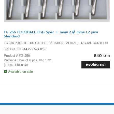
FG 256 FOOTBALL EGG Spec. L mm= 2 Ø mm= 1.2 µm=
Standard
FG 256 PROSTHETIC C&B PREPARATION PALATAL, LINGUAL CONTOUR
379 ISO 806 314 277 524 012
840 บาท
Product # FG 256
Package : box of 6 pcs. 840 บาท
หยิบใส่ตะกร้า
(1 pcs. 140 บาท)
Available on sale