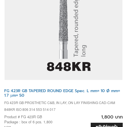
FG 423R GB TAPERED ROUND EDGE Spec. L mm= 10 Ø mm=
1.7 µm= 50
FG 423R GB PROSTHETIC C&B, IN LAY, ON LAY FINISHING CAD-CAM
848KR ISO 806 314 553 514 017
1,800 บาท
Product # FG 423R GB
Package : box of 6 pcs. 1,800
หยิบใส่ตะกร้า
บาท