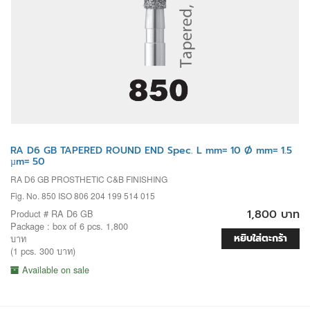
RA D6 GB TAPERED ROUND END Spec. L mm= 10 Ø mm= 1.5
µm= 50
RA D6 GB PROSTHETIC C&B FINISHING
Fig. No. 850 ISO 806 204 199 514 015
1,800 บาท
Product # RA D6 GB
Package : box of 6 pcs. 1,800
หยิบใส่ตะกร้า
บาท
(1 pcs. 300 บาท)
Available on sale