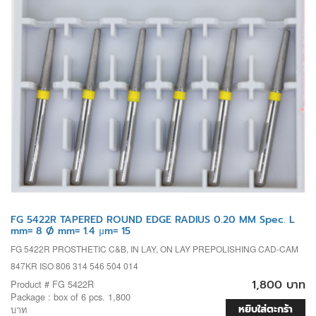
FG 5422R TAPERED ROUND EDGE RADIUS 0.20 MM Spec. L
mm= 8 Ø mm= 1.4 µm= 15
FG 5422R PROSTHETIC C&B, IN LAY, ON LAY PREPOLISHING CAD-CAM
847KR ISO 806 314 546 504 014
1,800 บาท
Product # FG 5422R
Package : box of 6 pcs. 1,800
หยิบใส่ตะกร้า
บาท