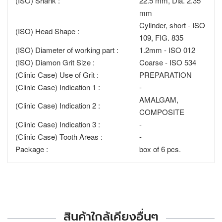
(ISO) Shank :
22.5 mm, Dia. 2.35
mm
Cylinder, short - ISO
(ISO) Head Shape :
109, FIG. 835
(ISO) Diameter of working part :
1.2mm - ISO 012
(ISO) Diamon Grit Size :
Coarse - ISO 534
(Clinic Case) Use of Grit :
PREPARATION
(Clinic Case) Indication 1 :
-
AMALGAM,
(Clinic Case) Indication 2 :
COMPOSITE
(Clinic Case) Indication 3 :
-
(Clinic Case) Tooth Areas :
-
Package :
box of 6 pcs.
สินค้าใกล้เคียงอื่นๆ