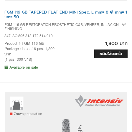
FGM 116 GB TAPERED FLAT END MINI Spec. L mm= 8 Ø mm= 1
µm= 50
FGM 116 GB RESTORATION PROSTHETIC C&B, VENEER, IN LAY, ON LAY
FINISHING
847 ISO 806 313 172 514 010
1,800 บาท
Product # FGM 116 GB
Package : box of 6 pcs. 1,800
หยิบใส่ตะกร้า
บาท
(1 pcs. 300 บาท)
Available on sale