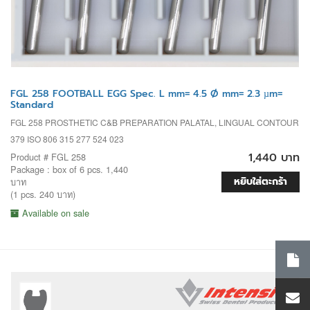
FGL 258 FOOTBALL EGG Spec. L mm= 4.5 Ø mm= 2.3 µm=
Standard
FGL 258 PROSTHETIC C&B PREPARATION PALATAL, LINGUAL CONTOUR
379 ISO 806 315 277 524 023
1,440 บาท
Product # FGL 258
Package : box of 6 pcs. 1,440
หยิบใส่ตะกร้า
บาท
(1 pcs. 240 บาท)
Available on sale