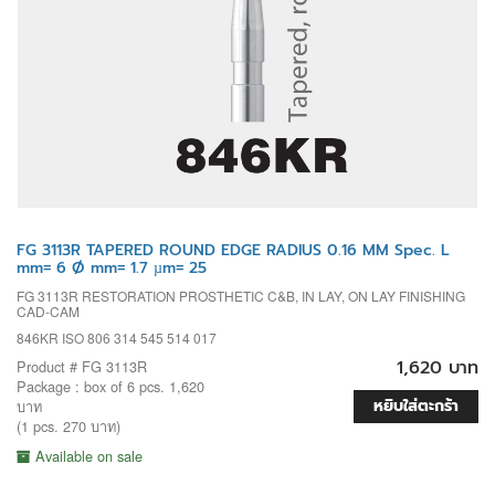
FG 3113R TAPERED ROUND EDGE RADIUS 0.16 MM Spec. L
mm= 6 Ø mm= 1.7 µm= 25
FG 3113R RESTORATION PROSTHETIC C&B, IN LAY, ON LAY FINISHING
CAD-CAM
846KR ISO 806 314 545 514 017
1,620 บาท
Product # FG 3113R
Package : box of 6 pcs. 1,620
หยิบใส่ตะกร้า
บาท
(1 pcs. 270 บาท)
Available on sale