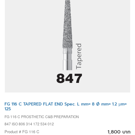
FG 116 C TAPERED FLAT END Spec. L mm= 8 Ø mm= 1.2 µm=
125
FG 116 C PROSTHETIC C&B PREPARATION
847 ISO 806 314 172 534 012
1,800 บาท
Product # FG 116 C