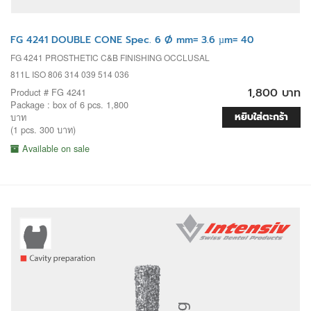
FG 4241 DOUBLE CONE Spec. 6 Ø mm= 3.6 µm= 40
FG 4241 PROSTHETIC C&B FINISHING OCCLUSAL
811L ISO 806 314 039 514 036
1,800 บาท
Product # FG 4241
Package : box of 6 pcs. 1,800
หยิบใส่ตะกร้า
บาท
(1 pcs. 300 บาท)
Available on sale