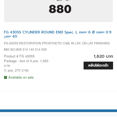
FG 4305S CYLINDER ROUND END Spec. L mm= 6 Ø mm= 0.9
µm= 40
FG 4305S RESTORATION PROSTHETIC C&B, IN LAY, ON LAY FINISHING
880 ISO 806 314 140 514 009
1,620 บาท
Product # FG 4305S
Package : box of 6 pcs. 1,620
หยิบใส่ตะกร้า
บาท
(1 pcs. 270 บาท)
Available on sale