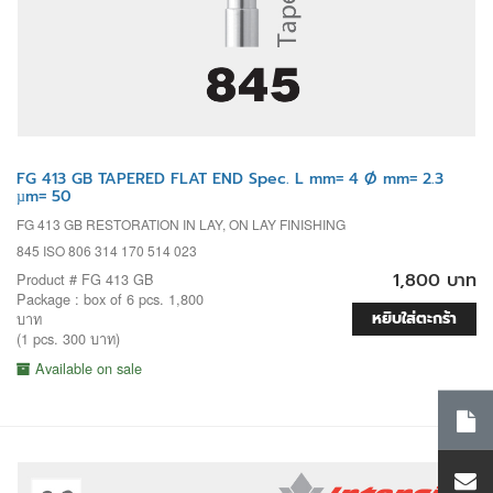
FG 413 GB TAPERED FLAT END Spec. L mm= 4 Ø mm= 2.3
µm= 50
FG 413 GB RESTORATION IN LAY, ON LAY FINISHING
845 ISO 806 314 170 514 023
1,800 บาท
Product # FG 413 GB
Package : box of 6 pcs. 1,800
หยิบใส่ตะกร้า
บาท
(1 pcs. 300 บาท)
Available on sale