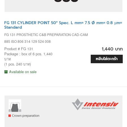
FG 131 CYLINDER POINT 50° Spec. L mm= 7.5 Ø mm= 0.8 µm=
Standard
FG 131 PROSTHETIC C&B PREPARATION CAD-CAM
885 ISO 806 314 129 524 008
1,440 บาท
Product # FG 131
Package : box of 6 pcs. 1,440
หยิบใส่ตะกร้า
บาท
(1 pcs. 240 บาท)
Available on sale