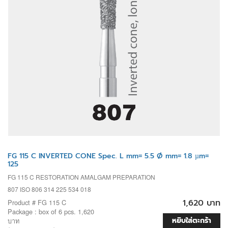
FG 115 C INVERTED CONE Spec. L mm= 5.5 Ø mm= 1.8 µm=
125
FG 115 C RESTORATION AMALGAM PREPARATION
807 ISO 806 314 225 534 018
1,620 บาท
Product # FG 115 C
Package : box of 6 pcs. 1,620
หยิบใส่ตะกร้า
บาท