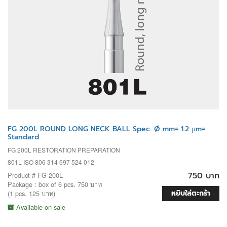
FG 200L ROUND LONG NECK BALL Spec. Ø mm= 1.2 µm=
Standard
FG 200L RESTORATION PREPARATION
801L ISO 806 314 697 524 012
750 บาท
Product # FG 200L
Package : box of 6 pcs. 750 บาท
หยิบใส่ตะกร้า
(1 pcs. 125 บาท)
Available on sale