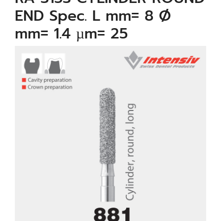
END Spec. L mm= 8 Ø
mm= 1.4 µm= 25