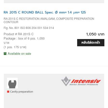
RA 201S C ROUND BALL Spec. Ø mm= 1.4 µm= 125
RA 201S C RESTORATION AMALGAM, COMPOSITE PREPARATION
CONTOUR
Fig. No. 801 ISO 806 204 001 534 014
1,050 บาท
Product # RA 201S C
Package : box of 6 pcs. 1,050
หยิบใส่ตะกร้า
บาท
(1 pcs. 175 บาท)
Available on sale