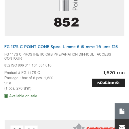
FG 117S C POINT CONE Spec. L mm= 6 Ø mm= 1.6 µm= 125
FG 117S C PROSTHETIC C&B PREPARATION DIFFICULT ACCESS
CONTOUR
852 ISO 806 314 164 534 016
1,620 บาท
Product # FG 117S C
Package : box of 6 pcs. 1,620
หยิบใส่ตะกร้า
บาท
(1 pcs. 270 บาท)
Available on sale