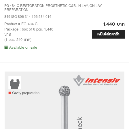
FG 484 C RESTORATION PROSTHETIC C&B, IN LAY, ON LAY
PREPARATION
849 ISO 806 314 196 534 016
1,440 บาท
Product # FG 484 C
Package : box of 6 pcs. 1,440
หยิบใส่ตะกร้า
บาท
(1 pcs. 240 บาท)
Available on sale