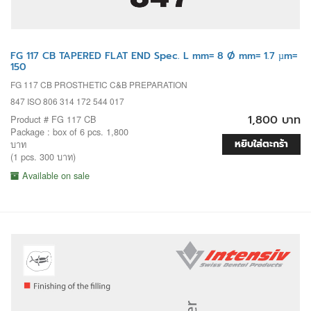
FG 117 CB TAPERED FLAT END Spec. L mm= 8 Ø mm= 1.7 µm=
150
FG 117 CB PROSTHETIC C&B PREPARATION
847 ISO 806 314 172 544 017
1,800 บาท
Product # FG 117 CB
Package : box of 6 pcs. 1,800
หยิบใส่ตะกร้า
บาท
(1 pcs. 300 บาท)
Available on sale