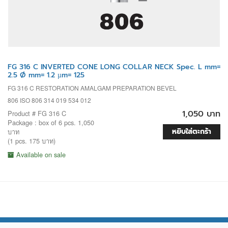
FG 316 C INVERTED CONE LONG COLLAR NECK Spec. L mm=
2.5 Ø mm= 1.2 µm= 125
FG 316 C RESTORATION AMALGAM PREPARATION BEVEL
806 ISO 806 314 019 534 012
1,050 บาท
Product # FG 316 C
Package : box of 6 pcs. 1,050
หยิบใส่ตะกร้า
บาท
(1 pcs. 175 บาท)
Available on sale