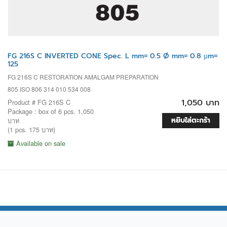
FG 216S C INVERTED CONE Spec. L mm= 0.5 Ø mm= 0.8 µm=
125
FG 216S C RESTORATION AMALGAM PREPARATION
805 ISO 806 314 010 534 008
1,050 บาท
Product # FG 216S C
Package : box of 6 pcs. 1,050
หยิบใส่ตะกร้า
บาท
(1 pcs. 175 บาท)
Available on sale