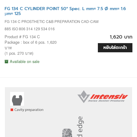
FG 134 C CYLINDER POINT 50° Spec. L mm= 7.5 Ø mm= 1.6
µm= 125
FG 134 C PROSTHETIC C&B PREPARATION CAD-CAM
885 ISO 806 314 129 534 016
1,620 บาท
Product # FG 134 C
Package : box of 6 pcs. 1,620
หยิบใส่ตะกร้า
บาท
(1 pcs. 270 บาท)
Available on sale