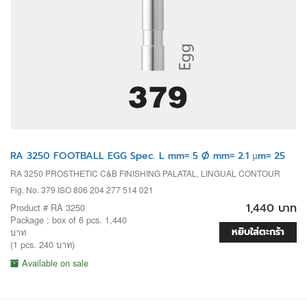
RA 3250 FOOTBALL EGG Spec. L mm= 5 Ø mm= 2.1 µm= 25
RA 3250 PROSTHETIC C&B FINISHING PALATAL, LINGUAL CONTOUR
Fig. No. 379 ISO 806 204 277 514 021
1,440 บาท
Product # RA 3250
Package : box of 6 pcs. 1,440
หยิบใส่ตะกร้า
บาท
(1 pcs. 240 บาท)
Available on sale