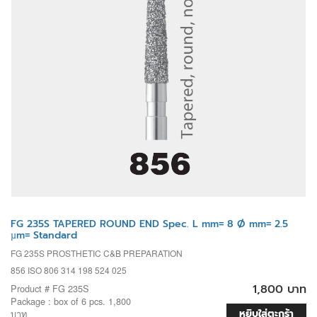
FG 235S TAPERED ROUND END Spec. L mm= 8 Ø mm= 2.5
µm= Standard
FG 235S PROSTHETIC C&B PREPARATION
856 ISO 806 314 198 524 025
1,800 บาท
Product # FG 235S
Package : box of 6 pcs. 1,800
หยิบใส่ตะกร้า
บาท