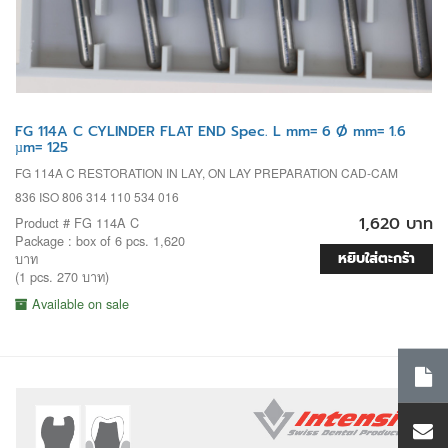
FG 114A C CYLINDER FLAT END Spec. L mm= 6 Ø mm= 1.6
µm= 125
FG 114A C RESTORATION IN LAY, ON LAY PREPARATION CAD-CAM
836 ISO 806 314 110 534 016
1,620 บาท
Product # FG 114A C
Package : box of 6 pcs. 1,620
หยิบใส่ตะกร้า
บาท
(1 pcs. 270 บาท)
Available on sale