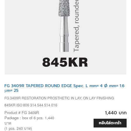
FG 3409R TAPERED ROUND EDGE Spec. L mm= 4 Ø mm= 1.6
µm= 25
FG 3409R RESTORATION PROSTHETIC IN LAY, ON LAY FINISHING
845KR ISO 806 314 544 514 016
1,440 บาท
Product # FG 3409R
Package : box of 6 pcs. 1,440
หยิบใส่ตะกร้า
บาท
(1 pcs. 240 บาท)