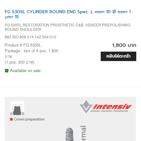
FG 5305L CYLINDER ROUND END Spec. L mm= 10 Ø mm= 1
µm= 15
FG 5305L RESTORATION PROSTHETIC C&B, VENEER PREPOLISHING
ROUND SHOULDER
882 ISO 806 314 142 504 010
1,800 บาท
Product # FG 5305L
Package : box of 6 pcs. 1,800
หยิบใส่ตะกร้า
บาท
(1 pcs. 300 บาท)
Available on sale