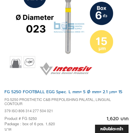
FG 5250 FOOTBALL EGG Spec. L mm= 5 Ø mm= 2.1 µm= 15
FG 5250 PROSTHETIC C&B PREPOLISHING PALATAL, LINGUAL
CONTOUR
379 ISO 806 314 277 504 021
1,620 บาท
Product # FG 5250
Package : box of 6 pcs. 1,620
หยิบใส่ตะกร้า
บาท