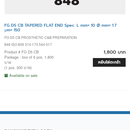
FG D5 CB TAPERED FLAT END Spec. L mm= 10 Ø mm= 1.7
µm= 150
FG D5 CB PROSTHETIC C&B PREPARATION
848 ISO 806 314 173 544 017
1,800 บาท
Product # FG D5 CB
Package : box of 6 pcs. 1,800
หยิบใส่ตะกร้า
บาท
(1 pcs. 300 บาท)
Available on sale