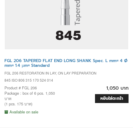
FGL 206 TAPERED FLAT END LONG SHANK Spec. L mm= 4 Ø
mm= 1.4 µm= Standard
FGL 206 RESTORATION IN LAY, ON LAY PREPARATION
845 ISO 806 315 170 524 014
1,050 บาท
Product # FGL 206
Package : box of 6 pcs. 1,050
หยิบใส่ตะกร้า
บาท
(1 pcs. 175 บาท)
Available on sale