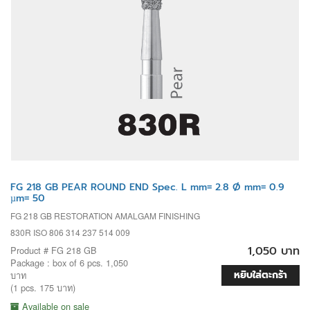
FG 218 GB PEAR ROUND END Spec. L mm= 2.8 Ø mm= 0.9
µm= 50
FG 218 GB RESTORATION AMALGAM FINISHING
830R ISO 806 314 237 514 009
1,050 บาท
Product # FG 218 GB
Package : box of 6 pcs. 1,050
หยิบใส่ตะกร้า
บาท
(1 pcs. 175 บาท)
Available on sale