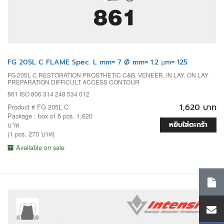
FG 205L C FLAME Spec. L mm= 7 Ø mm= 1.2 µm= 125
FG 205L C RESTORATION PROSTHETIC C&B, VENEER, IN LAY, ON LAY
PREPARATION DIFFICULT ACCESS CONTOUR
861 ISO 806 314 248 534 012
1,620 บาท
Product # FG 205L C
Package : box of 6 pcs. 1,620
หยิบใส่ตะกร้า
บาท
(1 pcs. 270 บาท)
Available on sale