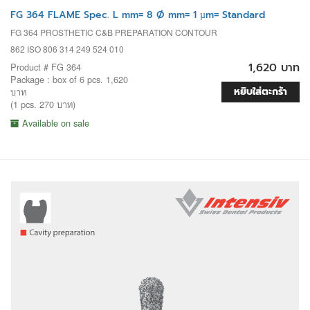
FG 364 FLAME Spec. L mm= 8 Ø mm= 1 µm= Standard
FG 364 PROSTHETIC C&B PREPARATION CONTOUR
862 ISO 806 314 249 524 010
1,620 บาท
Product # FG 364
Package : box of 6 pcs. 1,620
หยิบใส่ตะกร้า
บาท
(1 pcs. 270 บาท)
Available on sale