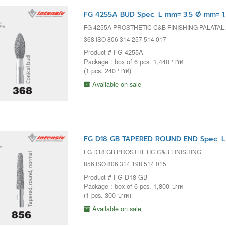
FG 4255A BUD Spec. L mm= 3.5 Ø mm= 1
FG 4255A PROSTHETIC C&B FINISHING PALATA
368 ISO 806 314 257 514 017
Product # FG 4255A
Package : box of 6 pcs. 1,440 บาท
(1 pcs. 240 บาท)
Available on sale
FG D18 GB TAPERED ROUND END Spec. L
FG D18 GB PROSTHETIC C&B FINISHING
856 ISO 806 314 198 514 015
Product # FG D18 GB
Package : box of 6 pcs. 1,800 บาท
(1 pcs. 300 บาท)
Available on sale