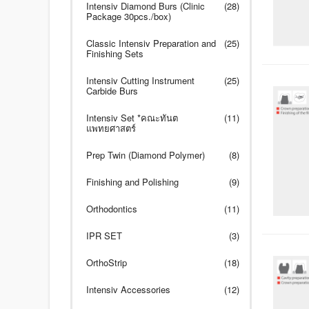
Intensiv Diamond Burs (Clinic
(28)
Package 30pcs./box)
Classic Intensiv Preparation and
(25)
Finishing Sets
Intensiv Cutting Instrument
(25)
Carbide Burs
Intensiv Set *คณะทันต
(11)
แพทยศาสตร์
Prep Twin (Diamond Polymer)
(8)
Finishing and Polishing
(9)
Orthodontics
(11)
IPR SET
(3)
OrthoStrip
(18)
Intensiv Accessories
(12)