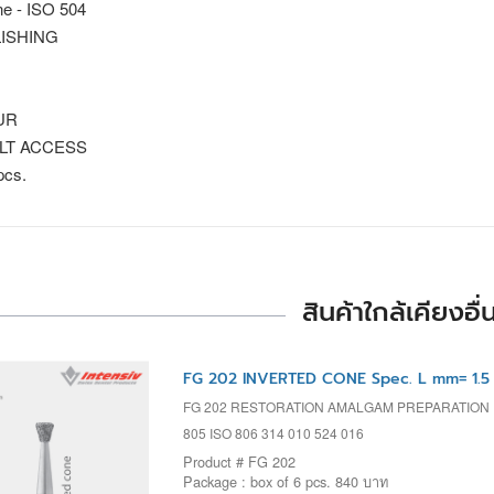
ne - ISO 504
ISHING
UR
ULT ACCESS
pcs.
สินค้าใกล้เคียงอื่
FG 202 INVERTED CONE Spec. L mm= 1.5
FG 202 RESTORATION AMALGAM PREPARATION
805 ISO 806 314 010 524 016
Product # FG 202
Package : box of 6 pcs. 840 บาท