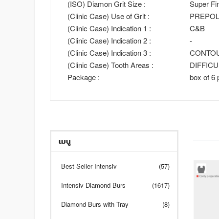
(ISO) Diamon Grit Size :
Super Fi
(Clinic Case) Use of Grit :
PREPOL
(Clinic Case) Indication 1 :
C&B
(Clinic Case) Indication 2 :
-
(Clinic Case) Indication 3 :
CONTO
(Clinic Case) Tooth Areas :
DIFFIC
Package :
box of 6 
เมนู
Best Seller Intensiv
(57)
Intensiv Diamond Burs
(1617)
Diamond Burs with Tray
(8)