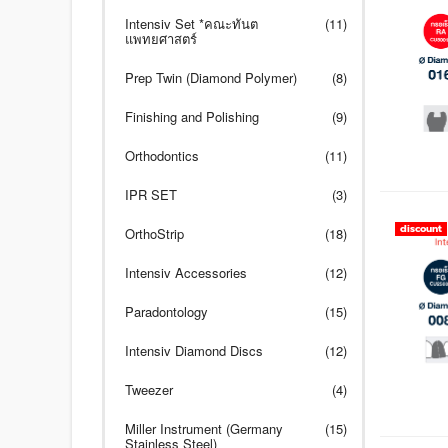
Intensiv Set *คณะทันต
(11)
แพทยศาสตร์
Prep Twin (Diamond Polymer)
(8)
Finishing and Polishing
(9)
Orthodontics
(11)
IPR SET
(3)
discount
OrthoStrip
(18)
Intensiv Accessories
(12)
Paradontology
(15)
Intensiv Diamond Discs
(12)
Tweezer
(4)
Miller Instrument (Germany
(15)
Stainless Steel)