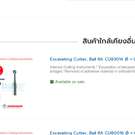
สินค้าใกล้เคียงอื่
Excavating Cutter, Ball RA CU83014 Ø = 
Intensiv Cutting Instruments * Excavation of decaye
bridges *Removal of adhesive material in orthodont
Available on sale
Excavating Cutter, Ball RA CU80016 Ø = 