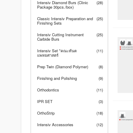
Intensiv Diamond Burs (Clinic
(28)
Package 30pcs./box)
Classic Intensiv Preparation and
(25)
Finishing Sets
Intensiv Cutting Instrument
(25)
Carbide Burs
Intensiv Set *คณะทันต
(11)
แพทยศาสตร์
Prep Twin (Diamond Polymer)
(8)
Finishing and Polishing
(9)
Orthodontics
(11)
IPR SET
(3)
OrthoStrip
(18)
Intensiv Accessories
(12)