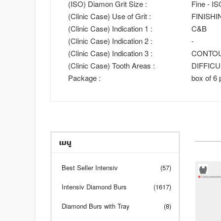
(ISO) Diamon Grit Size :
Fine - I
(Clinic Case) Use of Grit :
FINISHI
(Clinic Case) Indication 1 :
C&B
(Clinic Case) Indication 2 :
-
(Clinic Case) Indication 3 :
CONTO
(Clinic Case) Tooth Areas :
DIFFIC
Package :
box of 6 
เมนู
Best Seller Intensiv
(57)
Intensiv Diamond Burs
(1617)
Diamond Burs with Tray
(8)