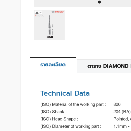
รายละเอียด
ตาราง DIAMOND BU
Technical Data
(ISO) Material of the working part :
806
(ISO) Shank :
204 (RA)
(ISO) Head Shape :
Pointed,
(ISO) Diameter of working part :
1.1mm -