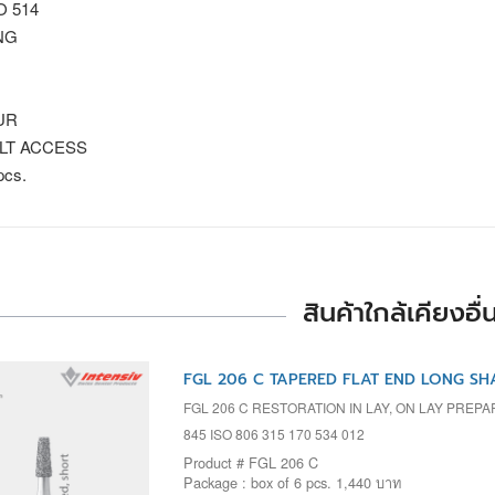
SO 514
NG
UR
ULT ACCESS
pcs.
สินค้าใกล้เคียงอื่
FGL 206 C TAPERED FLAT END LONG SHA
FGL 206 C RESTORATION IN LAY, ON LAY PREPA
845 ISO 806 315 170 534 012
Product # FGL 206 C
Package : box of 6 pcs. 1,440 บาท