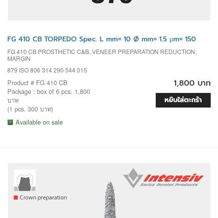
FG 410 CB TORPEDO Spec. L mm= 10 Ø mm= 1.5 µm= 150
FG 410 CB PROSTHETIC C&B, VENEER PREPARATION REDUCTION,
MARGIN
879 ISO 806 314 290 544 015
1,800 บาท
Product # FG 410 CB
Package : box of 6 pcs. 1,800
หยิบใส่ตะกร้า
บาท
(1 pcs. 300 บาท)
Available on sale