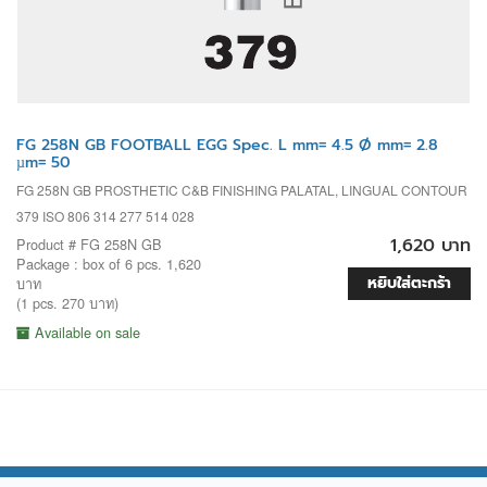
FG 258N GB FOOTBALL EGG Spec. L mm= 4.5 Ø mm= 2.8
µm= 50
FG 258N GB PROSTHETIC C&B FINISHING PALATAL, LINGUAL CONTOUR
379 ISO 806 314 277 514 028
1,620 บาท
Product # FG 258N GB
Package : box of 6 pcs. 1,620
หยิบใส่ตะกร้า
บาท
(1 pcs. 270 บาท)
Available on sale