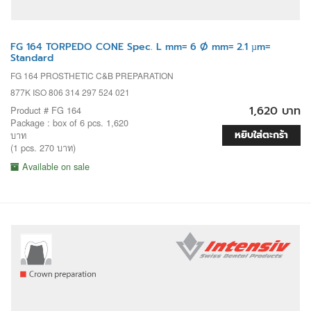
FG 164 TORPEDO CONE Spec. L mm= 6 Ø mm= 2.1 µm=
Standard
FG 164 PROSTHETIC C&B PREPARATION
877K ISO 806 314 297 524 021
1,620 บาท
Product # FG 164
Package : box of 6 pcs. 1,620
หยิบใส่ตะกร้า
บาท
(1 pcs. 270 บาท)
Available on sale