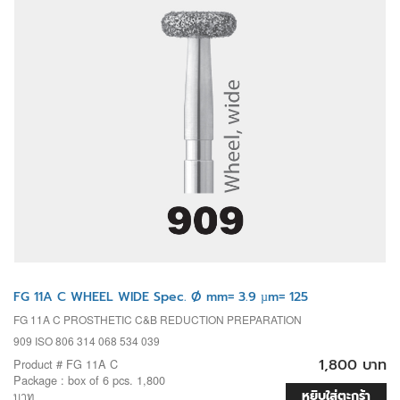
FG 11A C WHEEL WIDE Spec. Ø mm= 3.9 µm= 125
FG 11A C PROSTHETIC C&B REDUCTION PREPARATION
909 ISO 806 314 068 534 039
1,800 บาท
Product # FG 11A C
Package : box of 6 pcs. 1,800
หยิบใส่ตะกร้า
บาท