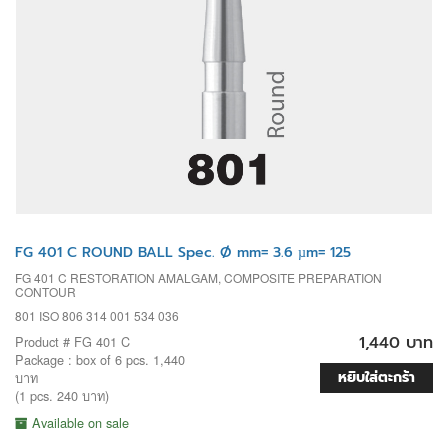
FG 401 C ROUND BALL Spec. Ø mm= 3.6 µm= 125
FG 401 C RESTORATION AMALGAM, COMPOSITE PREPARATION
CONTOUR
801 ISO 806 314 001 534 036
1,440 บาท
Product # FG 401 C
Package : box of 6 pcs. 1,440
หยิบใส่ตะกร้า
บาท
(1 pcs. 240 บาท)
Available on sale