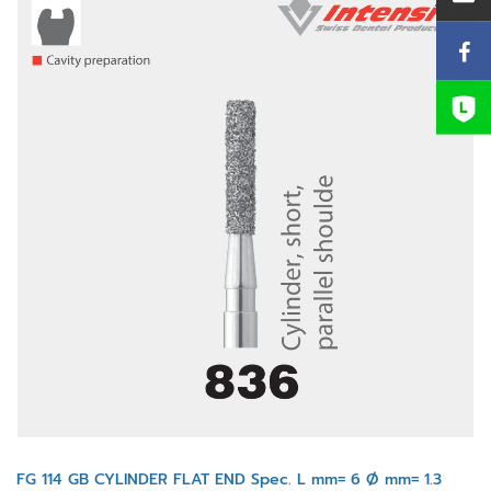
FG 114 GB CYLINDER FLAT END Spec. L mm= 6 Ø mm= 1.3