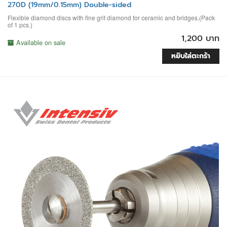
270D (19mm/0.15mm) Double-sided
Flexible diamond discs with fine grit diamond for ceramic and bridges.(Pack
of 1 pcs.)
1,200 บาท
Available on sale
หยิบใส่ตะกร้า