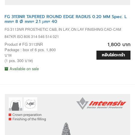
FG 3113NR TAPERED ROUND EDGE RADIUS 0.20 MM Spec. L
mm= 8 Ø mm= 2.1 µm= 40
FG 3113NR PROSTHETIC C&B, IN LAY, ON LAY FINISHING CAD-CAM
847KR ISO 806 314 546 514 021
1,800 บาท
Product # FG 3113NR
Package : box of 6 pcs. 1,800
หยิบใส่ตะกร้า
บาท
(1 pcs. 300 บาท)
Available on sale