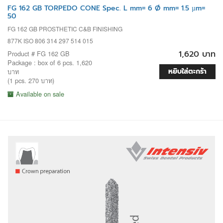
FG 162 GB TORPEDO CONE Spec. L mm= 6 Ø mm= 1.5 µm=
50
FG 162 GB PROSTHETIC C&B FINISHING
877K ISO 806 314 297 514 015
1,620 บาท
Product # FG 162 GB
Package : box of 6 pcs. 1,620
หยิบใส่ตะกร้า
บาท
(1 pcs. 270 บาท)
Available on sale