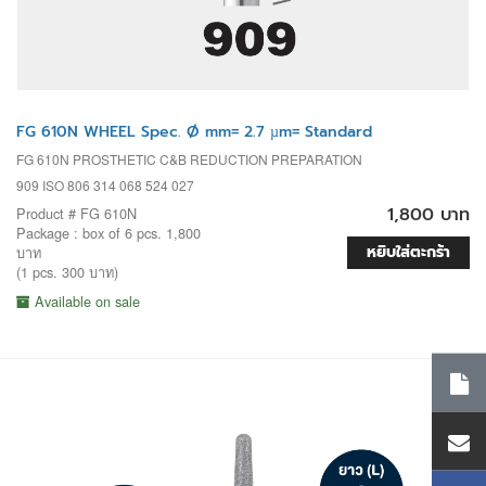
FG 610N WHEEL Spec. Ø mm= 2.7 µm= Standard
FG 610N PROSTHETIC C&B REDUCTION PREPARATION
909 ISO 806 314 068 524 027
1,800 บาท
Product # FG 610N
Package : box of 6 pcs. 1,800
หยิบใส่ตะกร้า
บาท
(1 pcs. 300 บาท)
Available on sale