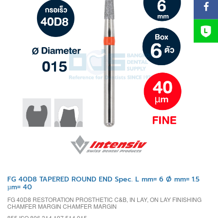
FG 40D8 TAPERED ROUND END Spec. L mm= 6 Ø mm= 1.5
µm= 40
FG 40D8 RESTORATION PROSTHETIC C&B, IN LAY, ON LAY FINISHING
CHAMFER MARGIN CHAMFER MARGIN
855 ISO 806 314 197 514 015