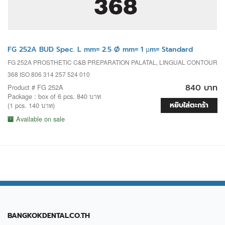
FG 252A BUD Spec. L mm= 2.5 Ø mm= 1 µm= Standard
FG 252A PROSTHETIC C&B PREPARATION PALATAL, LINGUAL CONTOUR
368 ISO 806 314 257 524 010
840 บาท
Product # FG 252A
Package : box of 6 pcs. 840 บาท
หยิบใส่ตะกร้า
(1 pcs. 140 บาท)
Available on sale
BANGKOKDENTAL.CO.TH