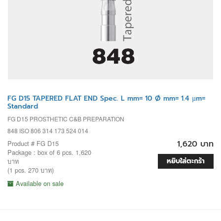
FG D15 TAPERED FLAT END Spec. L mm= 10 Ø mm= 1.4 µm=
Standard
FG D15 PROSTHETIC C&B PREPARATION
848 ISO 806 314 173 524 014
1,620 บาท
Product # FG D15
Package : box of 6 pcs. 1,620
หยิบใส่ตะกร้า
บาท
(1 pcs. 270 บาท)
Available on sale