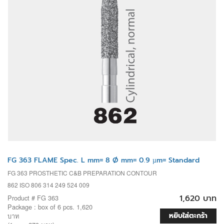
FG 363 FLAME Spec. L mm= 8 Ø mm= 0.9 µm= Standard
FG 363 PROSTHETIC C&B PREPARATION CONTOUR
862 ISO 806 314 249 524 009
1,620 บาท
Product # FG 363
Package : box of 6 pcs. 1,620
หยิบใส่ตะกร้า
บาท