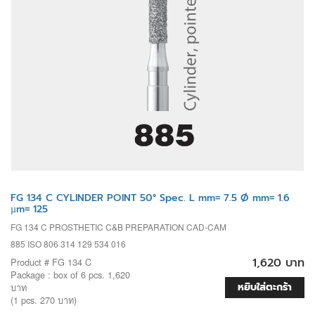
FG 134 C CYLINDER POINT 50° Spec. L mm= 7.5 Ø mm= 1.6
µm= 125
FG 134 C PROSTHETIC C&B PREPARATION CAD-CAM
885 ISO 806 314 129 534 016
1,620 บาท
Product # FG 134 C
Package : box of 6 pcs. 1,620
หยิบใส่ตะกร้า
บาท
(1 pcs. 270 บาท)