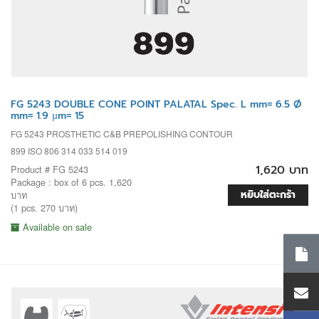
FG 5243 DOUBLE CONE POINT PALATAL Spec. L mm= 6.5 Ø
mm= 1.9 µm= 15
FG 5243 PROSTHETIC C&B PREPOLISHING CONTOUR
899 ISO 806 314 033 514 019
1,620 บาท
Product # FG 5243
Package : box of 6 pcs. 1,620
หยิบใส่ตะกร้า
บาท
(1 pcs. 270 บาท)
Available on sale