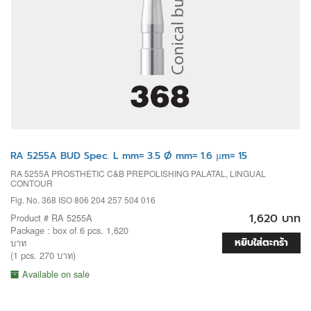
RA 5255A BUD Spec. L mm= 3.5 Ø mm= 1.6 µm= 15
RA 5255A PROSTHETIC C&B PREPOLISHING PALATAL, LINGUAL
CONTOUR
Fig. No. 368 ISO 806 204 257 504 016
1,620 บาท
Product # RA 5255A
Package : box of 6 pcs. 1,620
หยิบใส่ตะกร้า
บาท
(1 pcs. 270 บาท)
Available on sale