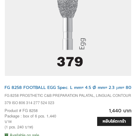
FG 8258 FOOTBALL EGG Spec. L mm= 4.5 Ø mm= 2.3 µm= 80
FG 8258 PROSTHETIC C&B PREPARATION PALATAL, LINGUAL CONTOUR
379 ISO 806 314 277 524 023
1,440 บาท
Product # FG 8258
Package : box of 6 pcs. 1,440
หยิบใส่ตะกร้า
บาท
(1 pcs. 240 บาท)
Available on sale