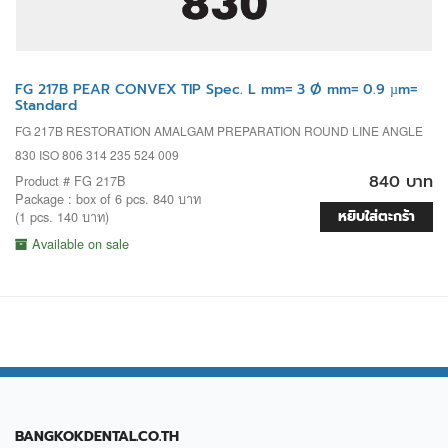
FG 217B PEAR CONVEX TIP Spec. L mm= 3 Ø mm= 0.9 µm=
Standard
FG 217B RESTORATION AMALGAM PREPARATION ROUND LINE ANGLE
830 ISO 806 314 235 524 009
840 บาท
Product # FG 217B
Package : box of 6 pcs. 840 บาท
หยิบใส่ตะกร้า
(1 pcs. 140 บาท)
Available on sale
BANGKOKDENTAL.CO.TH