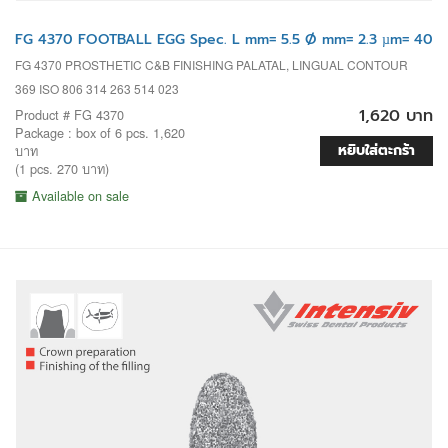
FG 4370 FOOTBALL EGG Spec. L mm= 5.5 Ø mm= 2.3 µm= 40
FG 4370 PROSTHETIC C&B FINISHING PALATAL, LINGUAL CONTOUR
369 ISO 806 314 263 514 023
1,620 บาท
Product # FG 4370
Package : box of 6 pcs. 1,620
หยิบใส่ตะกร้า
บาท
(1 pcs. 270 บาท)
Available on sale