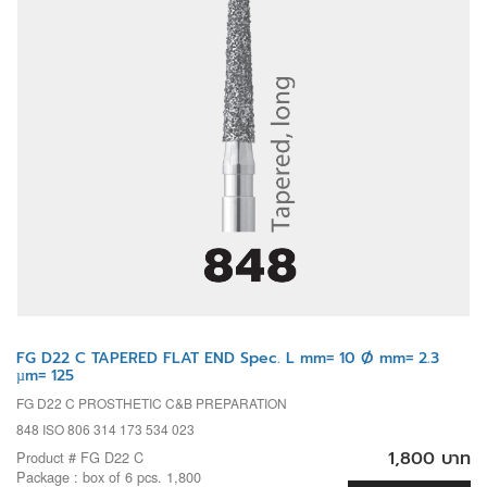
FG D22 C TAPERED FLAT END Spec. L mm= 10 Ø mm= 2.3
µm= 125
FG D22 C PROSTHETIC C&B PREPARATION
848 ISO 806 314 173 534 023
1,800 บาท
Product # FG D22 C
Package : box of 6 pcs. 1,800