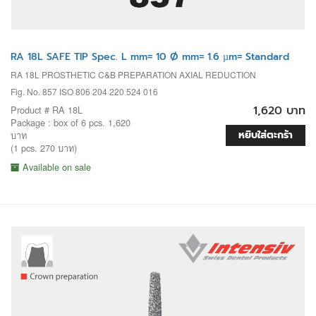
RA 18L SAFE TIP Spec. L mm= 10 Ø mm= 1.6 µm= Standard
RA 18L PROSTHETIC C&B PREPARATION AXIAL REDUCTION
Fig. No. 857 ISO 806 204 220 524 016
1,620 บาท
Product # RA 18L
Package : box of 6 pcs. 1,620
หยิบใส่ตะกร้า
บาท
(1 pcs. 270 บาท)
Available on sale