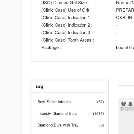
(ISO) Diamon Grit Size :
Normal/M
(Clinic Case) Use of Grit :
PREPAR
(Clinic Case) Indication 1 :
C&B, IN
(Clinic Case) Indication 2 :
-
(Clinic Case) Indication 3 :
-
(Clinic Case) Tooth Areas :
-
Package :
box of 6 
เมนู
Best Seller Intensiv
(57)
Intensiv Diamond Burs
(1617)
Diamond Burs with Tray
(8)