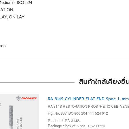
edium - ISO 524
ATION
 LAY, ON LAY
pcs.
สินค้าใกล้เคียงอื่
RA 314S CYLINDER FLAT END Spec. L mm
RA 314S RESTORATION PROSTHETIC C&B, VENEE
Fig. No. 837 ISO 806 204 111 524 012
Product # RA 314S
Package : box of 6 pcs. 1,620 บาท