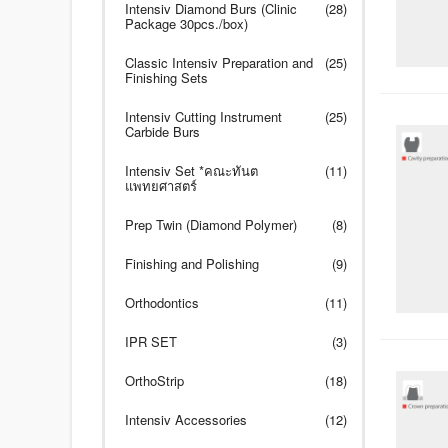
Intensiv Diamond Burs (Clinic
(28)
Package 30pcs./box)
Classic Intensiv Preparation and
(25)
Finishing Sets
Intensiv Cutting Instrument
(25)
Carbide Burs
Intensiv Set *คณะทันต
(11)
แพทยศาสตร์
Prep Twin (Diamond Polymer)
(8)
Finishing and Polishing
(9)
Orthodontics
(11)
IPR SET
(3)
OrthoStrip
(18)
Intensiv Accessories
(12)