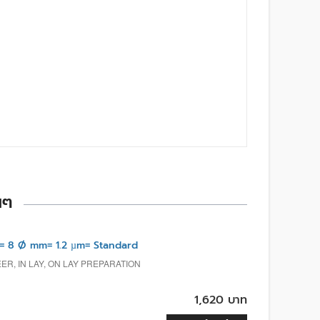
นๆ
= 8 Ø mm= 1.2 µm= Standard
R, IN LAY, ON LAY PREPARATION
1,620 บาท