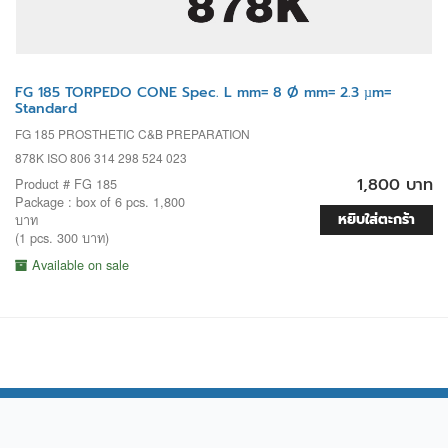
FG 185 TORPEDO CONE Spec. L mm= 8 Ø mm= 2.3 µm=
Standard
FG 185 PROSTHETIC C&B PREPARATION
878K ISO 806 314 298 524 023
1,800 บาท
Product # FG 185
Package : box of 6 pcs. 1,800
หยิบใส่ตะกร้า
บาท
(1 pcs. 300 บาท)
Available on sale