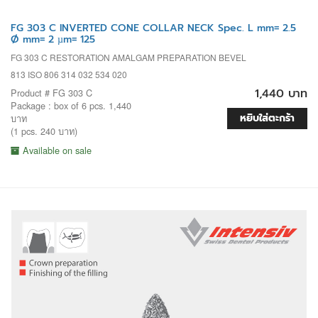
FG 303 C INVERTED CONE COLLAR NECK Spec. L mm= 2.5
Ø mm= 2 µm= 125
FG 303 C RESTORATION AMALGAM PREPARATION BEVEL
813 ISO 806 314 032 534 020
1,440 บาท
Product # FG 303 C
Package : box of 6 pcs. 1,440
หยิบใส่ตะกร้า
บาท
(1 pcs. 240 บาท)
Available on sale