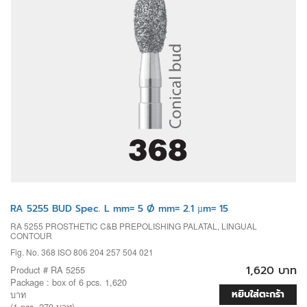
RA 5255 BUD Spec. L mm= 5 Ø mm= 2.1 µm= 15
RA 5255 PROSTHETIC C&B PREPOLISHING PALATAL, LINGUAL
CONTOUR
Fig. No. 368 ISO 806 204 257 504 021
1,620 บาท
Product # RA 5255
Package : box of 6 pcs. 1,620
หยิบใส่ตะกร้า
บาท
(1 pcs. 270 บาท)