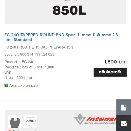
FG 240 TAPERED ROUND END Spec. L mm= 11 Ø mm= 2.3
µm= Standard
FG 240 PROSTHETIC C&B PREPARATION
850L ISO 806 314 199 524 023
1,800 บาท
Product # FG 240
Package : box of 6 pcs. 1,800
หยิบใส่ตะกร้า
บาท
(1 pcs. 300 บาท)
Available on sale