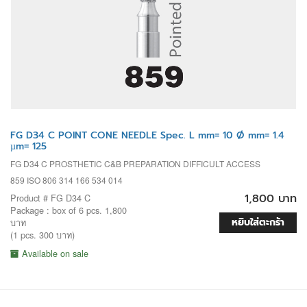
FG D34 C POINT CONE NEEDLE Spec. L mm= 10 Ø mm= 1.4
µm= 125
FG D34 C PROSTHETIC C&B PREPARATION DIFFICULT ACCESS
859 ISO 806 314 166 534 014
1,800 บาท
Product # FG D34 C
Package : box of 6 pcs. 1,800
หยิบใส่ตะกร้า
บาท
(1 pcs. 300 บาท)
Available on sale