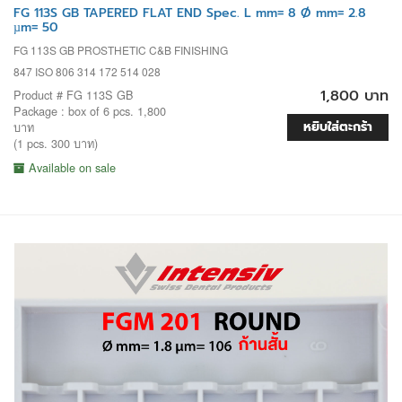
FG 113S GB TAPERED FLAT END Spec. L mm= 8 Ø mm= 2.8
µm= 50
FG 113S GB PROSTHETIC C&B FINISHING
847 ISO 806 314 172 514 028
1,800 บาท
Product # FG 113S GB
Package : box of 6 pcs. 1,800
หยิบใส่ตะกร้า
บาท
(1 pcs. 300 บาท)
Available on sale