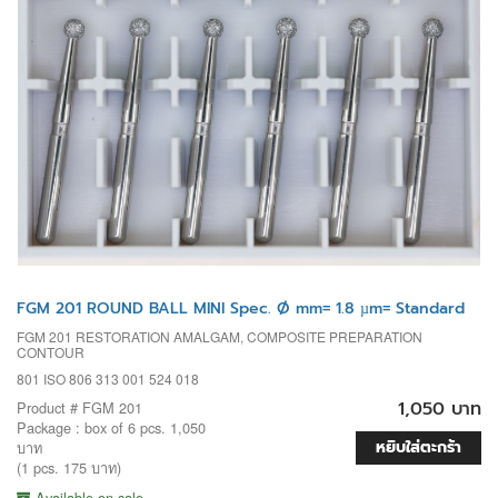
FGM 201 ROUND BALL MINI Spec. Ø mm= 1.8 µm= Standard
FGM 201 RESTORATION AMALGAM, COMPOSITE PREPARATION
CONTOUR
801 ISO 806 313 001 524 018
1,050 บาท
Product # FGM 201
Package : box of 6 pcs. 1,050
หยิบใส่ตะกร้า
บาท
(1 pcs. 175 บาท)
Available on sale