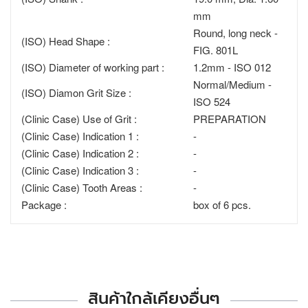
mm
Round, long neck -
(ISO) Head Shape :
FIG. 801L
(ISO) Diameter of working part :
1.2mm - ISO 012
Normal/Medium -
(ISO) Diamon Grit Size :
ISO 524
(Clinic Case) Use of Grit :
PREPARATION
(Clinic Case) Indication 1 :
-
(Clinic Case) Indication 2 :
-
(Clinic Case) Indication 3 :
-
(Clinic Case) Tooth Areas :
-
Package :
box of 6 pcs.
สินค้าใกล้เคียงอื่นๆ