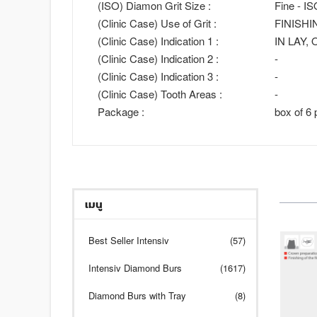
(ISO) Diamon Grit Size :
Fine - I
(Clinic Case) Use of Grit :
FINISHI
(Clinic Case) Indication 1 :
IN LAY,
(Clinic Case) Indication 2 :
-
(Clinic Case) Indication 3 :
-
(Clinic Case) Tooth Areas :
-
Package :
box of 6 
เมนู
Best Seller Intensiv
(57)
Intensiv Diamond Burs
(1617)
Diamond Burs with Tray
(8)