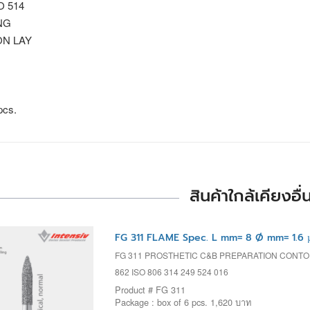
SO 514
NG
 ON LAY
pcs.
สินค้าใกล้เคียงอื่
FG 311 FLAME Spec. L mm= 8 Ø mm= 1.6 
FG 311 PROSTHETIC C&B PREPARATION CONT
862 ISO 806 314 249 524 016
Product # FG 311
Package : box of 6 pcs. 1,620 บาท