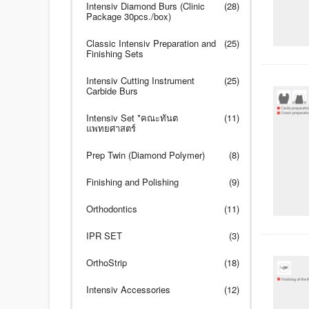
Intensiv Diamond Burs (Clinic
(28)
Package 30pcs./box)
Classic Intensiv Preparation and
(25)
Finishing Sets
Intensiv Cutting Instrument
(25)
Carbide Burs
Intensiv Set *คณะทันต
(11)
แพทยศาสตร์
Prep Twin (Diamond Polymer)
(8)
Finishing and Polishing
(9)
Orthodontics
(11)
IPR SET
(3)
OrthoStrip
(18)
Intensiv Accessories
(12)