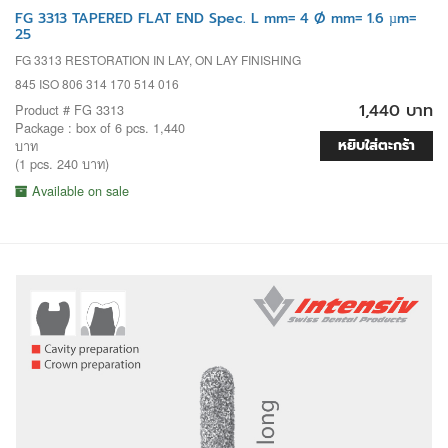
FG 3313 TAPERED FLAT END Spec. L mm= 4 Ø mm= 1.6 µm=
25
FG 3313 RESTORATION IN LAY, ON LAY FINISHING
845 ISO 806 314 170 514 016
1,440 บาท
Product # FG 3313
Package : box of 6 pcs. 1,440
หยิบใส่ตะกร้า
บาท
(1 pcs. 240 บาท)
Available on sale