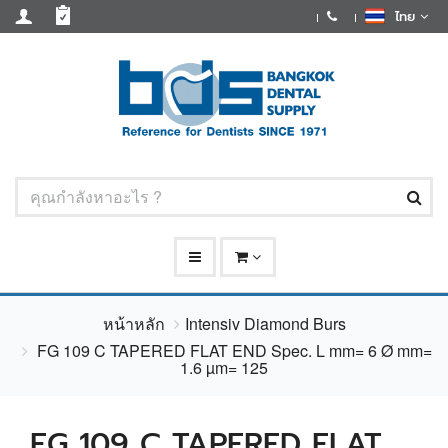
ไทย
หน้าหลัก
Intensiv Diamond Burs
FG 109 C TAPERED FLAT END Spec. L mm= 6 Ø mm=
1.6 µm= 125
FG 109 C TAPERED FLAT