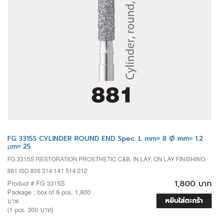
FG 3315S CYLINDER ROUND END Spec. L mm= 8 Ø mm= 1.2
µm= 25
FG 3315S RESTORATION PROSTHETIC C&B, IN LAY, ON LAY FINISHING
881 ISO 806 314 141 514 012
1,800 บาท
Product # FG 3315S
Package : box of 6 pcs. 1,800
หยิบใส่ตะกร้า
บาท
(1 pcs. 300 บาท)