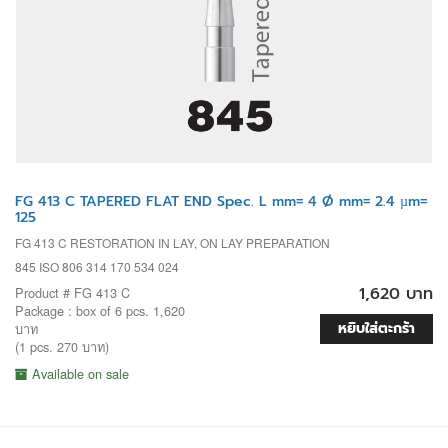
FG 413 C TAPERED FLAT END Spec. L mm= 4 Ø mm= 2.4 µm=
125
FG 413 C RESTORATION IN LAY, ON LAY PREPARATION
845 ISO 806 314 170 534 024
1,620 บาท
Product # FG 413 C
Package : box of 6 pcs. 1,620
หยิบใส่ตะกร้า
บาท
(1 pcs. 270 บาท)
Available on sale