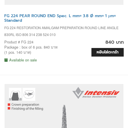
FG 224 PEAR ROUND END Spec. L mm= 3.8 Ø mm= 1 µm=
Standard
FG 224 RESTORATION AMALGAM PREPARATION ROUND LINE ANGLE
830RL ISO 806 314 238 524 010
840 บาท
Product # FG 224
Package : box of 6 pcs. 840 บาท
หยิบใส่ตะกร้า
(1 pcs. 140 บาท)
Available on sale