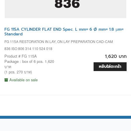
FG 115A CYLINDER FLAT END Spec. L mm= 6 Ø mm= 1.8 µm=
Standard
FG 115A RESTORATION IN LAY, ON LAY PREPARATION CAD-CAM
836 ISO 806 314 110 524 018
1,620 บาท
Product # FG 115A
Package : box of 6 pcs. 1,620
หยิบใส่ตะกร้า
บาท
(1 pcs. 270 บาท)
Available on sale