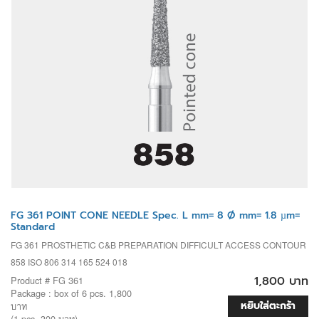
FG 361 POINT CONE NEEDLE Spec. L mm= 8 Ø mm= 1.8 µm=
Standard
FG 361 PROSTHETIC C&B PREPARATION DIFFICULT ACCESS CONTOUR
858 ISO 806 314 165 524 018
1,800 บาท
Product # FG 361
Package : box of 6 pcs. 1,800
หยิบใส่ตะกร้า
บาท
(1 pcs. 300 บาท)