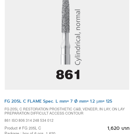
FG 205L C FLAME Spec. L mm= 7 Ø mm= 1.2 µm= 125
FG 205L C RESTORATION PROSTHETIC C&B, VENEER, IN LAY, ON LAY
PREPARATION DIFFICULT ACCESS CONTOUR
861 ISO 806 314 248 534 012
1,620 บาท
Product # FG 205L C
Package : box of 6 pcs. 1,620