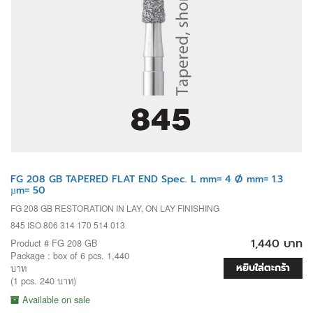
FG 208 GB TAPERED FLAT END Spec. L mm= 4 Ø mm= 1.3
µm= 50
FG 208 GB RESTORATION IN LAY, ON LAY FINISHING
845 ISO 806 314 170 514 013
1,440 บาท
Product # FG 208 GB
Package : box of 6 pcs. 1,440
หยิบใส่ตะกร้า
บาท
(1 pcs. 240 บาท)
Available on sale