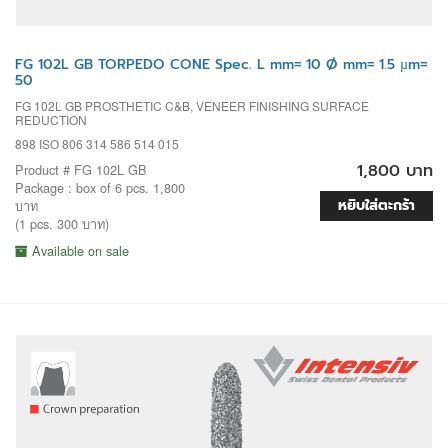
FG 102L GB TORPEDO CONE Spec. L mm= 10 Ø mm= 1.5 µm=
50
FG 102L GB PROSTHETIC C&B, VENEER FINISHING SURFACE
REDUCTION
898 ISO 806 314 586 514 015
1,800 บาท
Product # FG 102L GB
Package : box of 6 pcs. 1,800
หยิบใส่ตะกร้า
บาท
(1 pcs. 300 บาท)
Available on sale