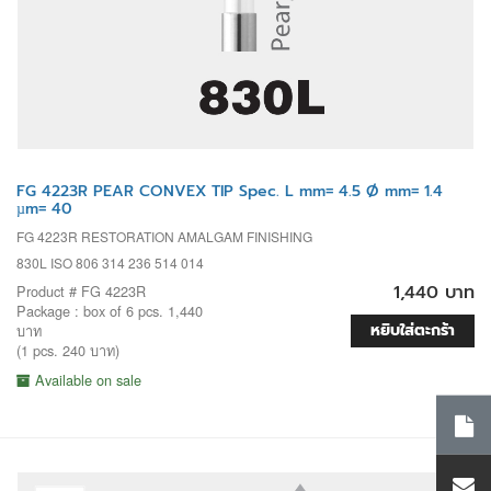
FG 4223R PEAR CONVEX TIP Spec. L mm= 4.5 Ø mm= 1.4
µm= 40
FG 4223R RESTORATION AMALGAM FINISHING
830L ISO 806 314 236 514 014
1,440 บาท
Product # FG 4223R
Package : box of 6 pcs. 1,440
หยิบใส่ตะกร้า
บาท
(1 pcs. 240 บาท)
Available on sale