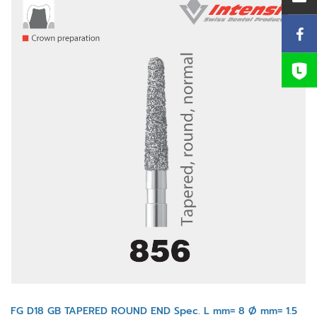
FG D18 GB TAPERED ROUND END Spec. L mm= 8 Ø mm= 1.5