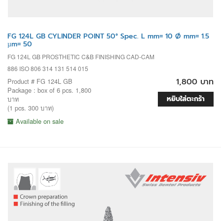
FG 124L GB CYLINDER POINT 50° Spec. L mm= 10 Ø mm= 1.5
µm= 50
FG 124L GB PROSTHETIC C&B FINISHING CAD-CAM
886 ISO 806 314 131 514 015
1,800 บาท
Product # FG 124L GB
Package : box of 6 pcs. 1,800
หยิบใส่ตะกร้า
บาท
(1 pcs. 300 บาท)
Available on sale