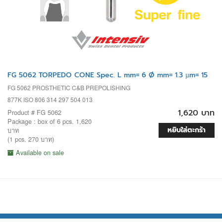
FG 5062 TORPEDO CONE Spec. L mm= 6 Ø mm= 1.3 µm= 15
FG 5062 PROSTHETIC C&B PREPOLISHING
877K ISO 806 314 297 504 013
1,620 บาท
Product # FG 5062
Package : box of 6 pcs. 1,620
หยิบใส่ตะกร้า
บาท
(1 pcs. 270 บาท)
Available on sale