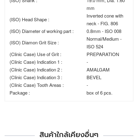
(ISO) Shank :
19.0 mm, Dia. 1.60
mm
Inverted cone with
(ISO) Head Shape :
neck - FIG. 806
(ISO) Diameter of working part :
0.8mm - ISO 008
Normal/Medium -
(ISO) Diamon Grit Size :
ISO 524
(Clinic Case) Use of Grit :
PREPARATION
(Clinic Case) Indication 1 :
-
(Clinic Case) Indication 2 :
AMALGAM
(Clinic Case) Indication 3 :
BEVEL
(Clinic Case) Tooth Areas :
-
Package :
box of 6 pcs.
สินค้าใกล้เคียงอื่นๆ