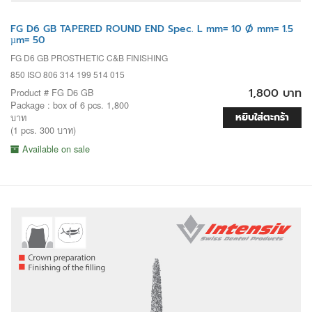
FG D6 GB TAPERED ROUND END Spec. L mm= 10 Ø mm= 1.5
µm= 50
FG D6 GB PROSTHETIC C&B FINISHING
850 ISO 806 314 199 514 015
1,800 บาท
Product # FG D6 GB
Package : box of 6 pcs. 1,800
หยิบใส่ตะกร้า
บาท
(1 pcs. 300 บาท)
Available on sale