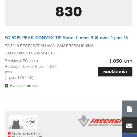
FG 5219 PEAR CONVEX TIP Spec. L mm= 3 Ø mm= 1 µm= 15
FG 5219 RESTORATION AMALGAM PREPOLISHING
830 ISO 806 314 235 504 010
1,050 บาท
Product # FG 5219
Package : box of 6 pcs. 1,050
หยิบใส่ตะกร้า
บาท
(1 pcs. 175 บาท)
Available on sale