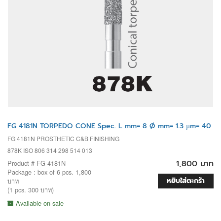
FG 4181N TORPEDO CONE Spec. L mm= 8 Ø mm= 1.3 µm= 40
FG 4181N PROSTHETIC C&B FINISHING
878K ISO 806 314 298 514 013
1,800 บาท
Product # FG 4181N
Package : box of 6 pcs. 1,800
หยิบใส่ตะกร้า
บาท
(1 pcs. 300 บาท)
Available on sale