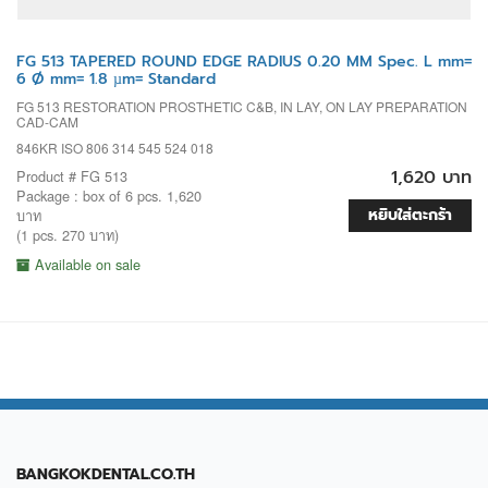
FG 513 TAPERED ROUND EDGE RADIUS 0.20 MM Spec. L mm=
6 Ø mm= 1.8 µm= Standard
FG 513 RESTORATION PROSTHETIC C&B, IN LAY, ON LAY PREPARATION
CAD-CAM
846KR ISO 806 314 545 524 018
1,620 บาท
Product # FG 513
Package : box of 6 pcs. 1,620
หยิบใส่ตะกร้า
บาท
(1 pcs. 270 บาท)
Available on sale
BANGKOKDENTAL.CO.TH