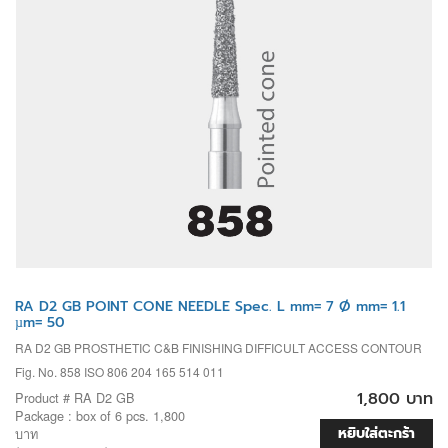
RA D2 GB POINT CONE NEEDLE Spec. L mm= 7 Ø mm= 1.1
µm= 50
RA D2 GB PROSTHETIC C&B FINISHING DIFFICULT ACCESS CONTOUR
Fig. No. 858 ISO 806 204 165 514 011
1,800 บาท
Product # RA D2 GB
Package : box of 6 pcs. 1,800
หยิบใส่ตะกร้า
บาท