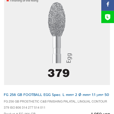
FG 256 GB FOOTBALL EGG Spec. L mm= 2 Ø mm= 1.1 µm= 50
FG 256 GB PROSTHETIC C&B FINISHING PALATAL, LINGUAL CONTOUR
379 ISO 806 314 277 514 011
Product # FG 256 GB