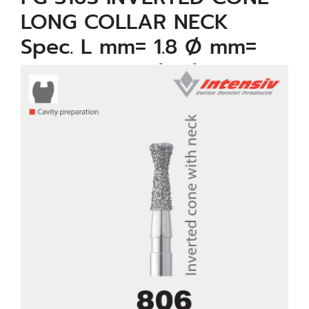
LONG COLLAR NECK
Spec. L mm= 1.8 Ø mm=
0.8 µm= Standard