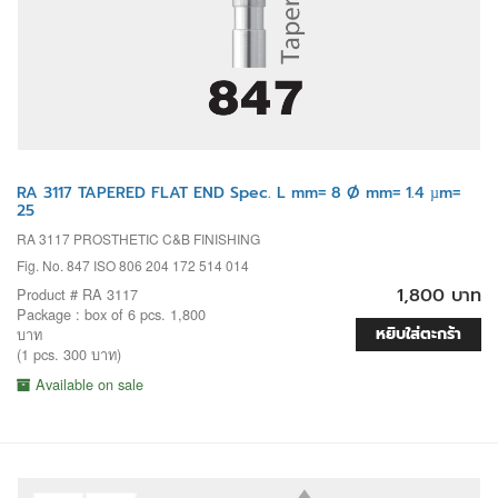
RA 3117 TAPERED FLAT END Spec. L mm= 8 Ø mm= 1.4 µm=
25
RA 3117 PROSTHETIC C&B FINISHING
Fig. No. 847 ISO 806 204 172 514 014
1,800 บาท
Product # RA 3117
Package : box of 6 pcs. 1,800
หยิบใส่ตะกร้า
บาท
(1 pcs. 300 บาท)
Available on sale