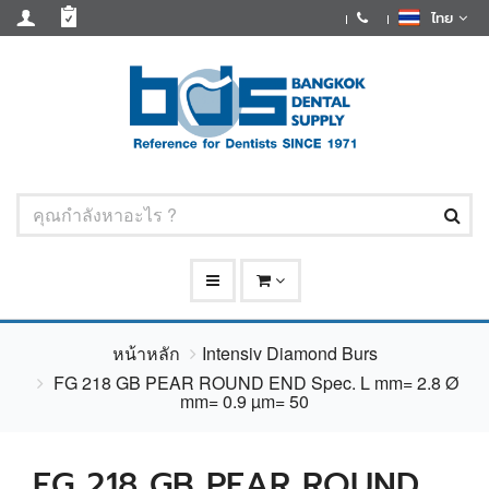
ไทย
หน้าหลัก
Intensiv Diamond Burs
FG 218 GB PEAR ROUND END Spec. L mm= 2.8 Ø
mm= 0.9 µm= 50
FG 218 GB PEAR ROUND