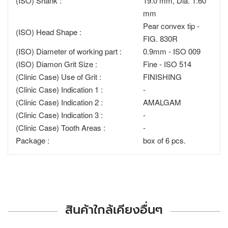
(ISO) Shank :
19.0 mm, Dia. 1.60
mm
Pear convex tip -
(ISO) Head Shape :
FIG. 830R
(ISO) Diameter of working part :
0.9mm - ISO 009
(ISO) Diamon Grit Size :
Fine - ISO 514
(Clinic Case) Use of Grit :
FINISHING
(Clinic Case) Indication 1 :
-
(Clinic Case) Indication 2 :
AMALGAM
(Clinic Case) Indication 3 :
-
(Clinic Case) Tooth Areas :
-
Package :
box of 6 pcs.
สินค้าใกล้เคียงอื่นๆ