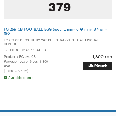
FG 259 CB FOOTBALL EGG Spec. L mm= 6 Ø mm= 3.4 µm=
150
FG 259 CB PROSTHETIC C&B PREPARATION PALATAL, LINGUAL
CONTOUR
379 ISO 806 314 277 544 034
1,800 บาท
Product # FG 259 CB
Package : box of 6 pcs. 1,800
หยิบใส่ตะกร้า
บาท
(1 pcs. 300 บาท)
Available on sale