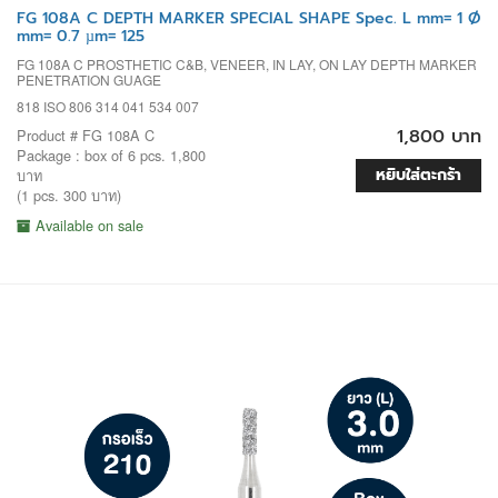
FG 108A C DEPTH MARKER SPECIAL SHAPE Spec. L mm= 1 Ø
mm= 0.7 µm= 125
FG 108A C PROSTHETIC C&B, VENEER, IN LAY, ON LAY DEPTH MARKER
PENETRATION GUAGE
818 ISO 806 314 041 534 007
1,800 บาท
Product # FG 108A C
Package : box of 6 pcs. 1,800
หยิบใส่ตะกร้า
บาท
(1 pcs. 300 บาท)
Available on sale