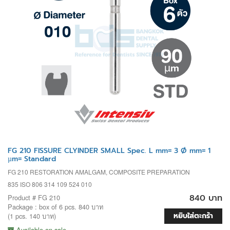
FG 210 FISSURE CLYINDER SMALL Spec. L mm= 3 Ø mm= 1
µm= Standard
FG 210 RESTORATION AMALGAM, COMPOSITE PREPARATION
835 ISO 806 314 109 524 010
840 บาท
Product # FG 210
Package : box of 6 pcs. 840 บาท
หยิบใส่ตะกร้า
(1 pcs. 140 บาท)
Available on sale