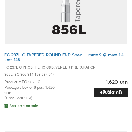
FG 237L C TAPERED ROUND END Spec. L mm= 9 Ø mm= 1.4
µm= 125
FG 237L C PROSTHETIC C&B, VENEER PREPARATION
856L ISO 806 314 198 534 014
1,620 บาท
Product # FG 237L C
Package : box of 6 pcs. 1,620
หยิบใส่ตะกร้า
บาท
(1 pcs. 270 บาท)
Available on sale