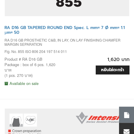
RA D16 GB TAPERED ROUND END Spec. L mm= 7 Ø mm= 1.1
µm= 50
RA D16 GB PROSTHETIC C&B, IN LAY, ON LAY FINISHING CHAMFER
MARGIN SEPARATION
Fig. No. 855 ISO 806 204 197 514 011
1,620 บาท
Product # RA D16 GB
Package : box of 6 pcs. 1,620
หยิบใส่ตะกร้า
บาท
(1 pcs. 270 บาท)
Available on sale