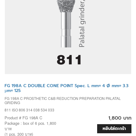
FG 198A C DOUBLE CONE POINT Spec. L mm= 4 Ø mm= 3.3
µm= 125
FG 198A C PROSTHETIC C&B REDUCTION PREPARATION PALATAL
GRIDING
811 ISO 806 314 038 534 033
1,800 บาท
Product # FG 198A C
Package : box of 6 pcs. 1,800
หยิบใส่ตะกร้า
บาท
(1 pcs. 300 บาท)