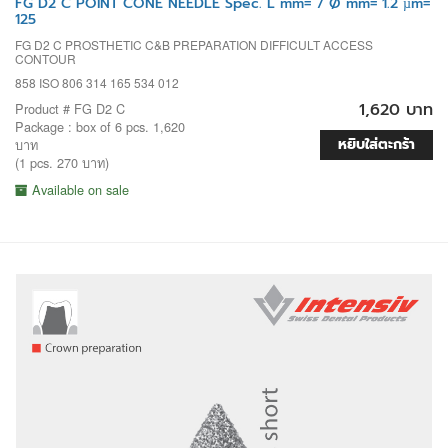
FG D2 C POINT CONE NEEDLE Spec. L mm= 7 Ø mm= 1.2 µm=
125
FG D2 C PROSTHETIC C&B PREPARATION DIFFICULT ACCESS
CONTOUR
858 ISO 806 314 165 534 012
1,620 บาท
Product # FG D2 C
Package : box of 6 pcs. 1,620
หยิบใส่ตะกร้า
บาท
(1 pcs. 270 บาท)
Available on sale