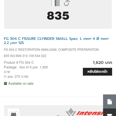
FG 304 C FISSURE CLYINDER SMALL Spec. L mm= 4 Ø mm=
2.2 µm= 125
FG 304 C RESTORATION AMALGAM, COMPOSITE PREPARATION
835 ISO 806 314 109 534 022
1,620 บาท
Product # FG 304 C
Package : box of 6 pcs. 1,620
หยิบใส่ตะกร้า
บาท
(1 pcs. 270 บาท)
Available on sale