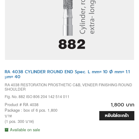
RA 4038 CYLINDER ROUND END Spec. L mm= 10 Ø mm= 1.1
µm= 40
RA 4038 RESTORATION PROSTHETIC C&B, VENEER FINISHING ROUND
SHOULDER
Fig. No. 882 ISO 806 204 142 514 011
1,800 บาท
Product # RA 4038
Package : box of 6 pcs. 1,800
หยิบใส่ตะกร้า
บาท
(1 pcs. 300 บาท)
Available on sale