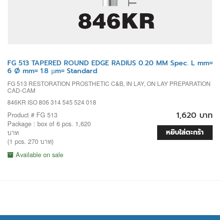
FG 513 TAPERED ROUND EDGE RADIUS 0.20 MM Spec. L mm=
6 Ø mm= 1.8 µm= Standard
FG 513 RESTORATION PROSTHETIC C&B, IN LAY, ON LAY PREPARATION
CAD-CAM
846KR ISO 806 314 545 524 018
1,620 บาท
Product # FG 513
Package : box of 6 pcs. 1,620
หยิบใส่ตะกร้า
บาท
(1 pcs. 270 บาท)
Available on sale