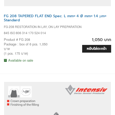
FG 208 TAPERED FLAT END Spec. L mm= 4 Ø mm= 1.4 µm=
Standard
FG 208 RESTORATION IN LAY, ON LAY PREPARATION
845 ISO 806 314 170 524 014
1,050 บาท
Product # FG 208
Package : box of 6 pcs. 1,050
หยิบใส่ตะกร้า
บาท
(1 pcs. 175 บาท)
Available on sale