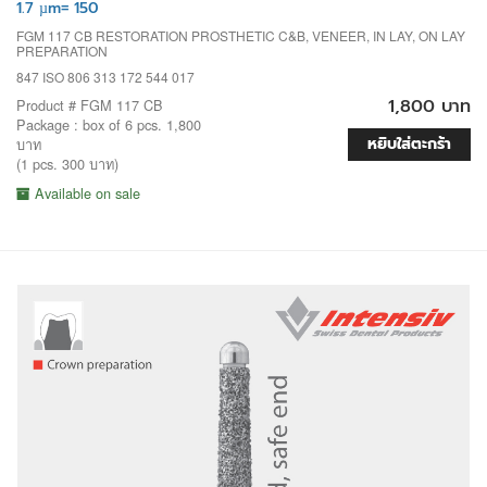
1.7 µm= 150
FGM 117 CB RESTORATION PROSTHETIC C&B, VENEER, IN LAY, ON LAY
PREPARATION
847 ISO 806 313 172 544 017
1,800 บาท
Product # FGM 117 CB
Package : box of 6 pcs. 1,800
หยิบใส่ตะกร้า
บาท
(1 pcs. 300 บาท)
Available on sale