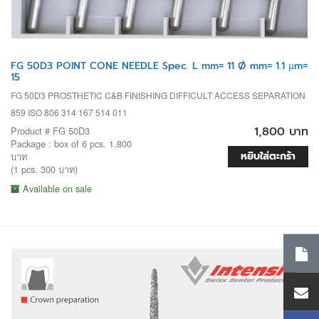
FG 50D3 POINT CONE NEEDLE Spec. L mm= 11 Ø mm= 1.1 µm=
15
FG 50D3 PROSTHETIC C&B FINISHING DIFFICULT ACCESS SEPARATION
859 ISO 806 314 167 514 011
1,800 บาท
Product # FG 50D3
Package : box of 6 pcs. 1,800
หยิบใส่ตะกร้า
บาท
(1 pcs. 300 บาท)
Available on sale