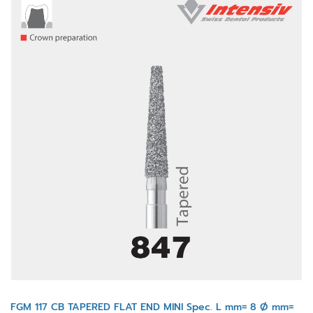
FGM 117 CB TAPERED FLAT END MINI Spec. L mm= 8 Ø mm=