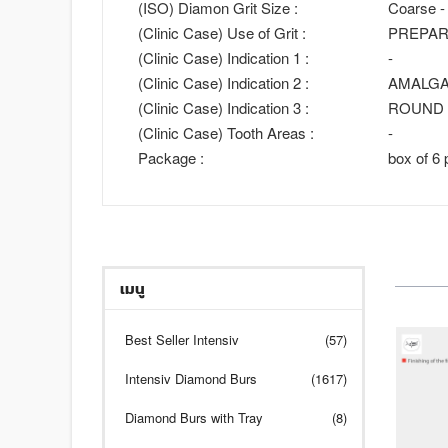
(ISO) Diamon Grit Size :
Coarse -
(Clinic Case) Use of Grit :
PREPAR
(Clinic Case) Indication 1 :
-
(Clinic Case) Indication 2 :
AMALG
(Clinic Case) Indication 3 :
ROUND 
(Clinic Case) Tooth Areas :
-
Package :
box of 6 
เมนู
Best Seller Intensiv
(57)
Intensiv Diamond Burs
(1617)
Diamond Burs with Tray
(8)