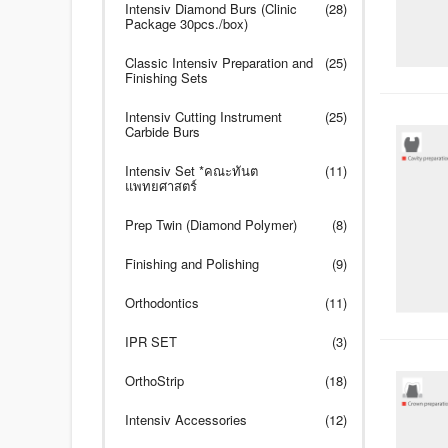
Intensiv Diamond Burs (Clinic
(28)
Package 30pcs./box)
Classic Intensiv Preparation and
(25)
Finishing Sets
Intensiv Cutting Instrument
(25)
Carbide Burs
Intensiv Set *คณะทันต
(11)
แพทยศาสตร์
Prep Twin (Diamond Polymer)
(8)
Finishing and Polishing
(9)
Orthodontics
(11)
IPR SET
(3)
OrthoStrip
(18)
Intensiv Accessories
(12)