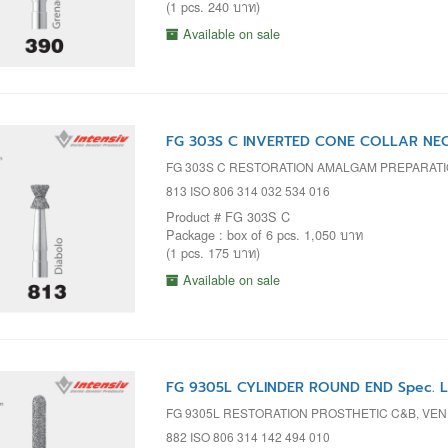
(1 pcs. 240 บาท)
Available on sale
FG 303S C INVERTED CONE COLLAR NECK
FG 303S C RESTORATION AMALGAM PREPARAT
813 ISO 806 314 032 534 016
Product # FG 303S C
Package : box of 6 pcs. 1,050 บาท
(1 pcs. 175 บาท)
Available on sale
FG 9305L CYLINDER ROUND END Spec. L
FG 9305L RESTORATION PROSTHETIC C&B, V
882 ISO 806 314 142 494 010