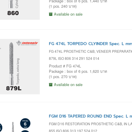
Package : box of 6 pcs. 1,440 บาท
(1 pcs. 240 บาท)
Available on sale
FG 474L TORPEDO CLYINDER Spec. L mm=
FG 474L PROSTHETIC C&B, VENEER PREPARAT
879L ISO 806 314 291 524 014
Product # FG 474L
Package : box of 6 pcs. 1,620 บาท
(1 pcs. 270 บาท)
Available on sale
FGM D16 TAPERED ROUND END Spec. L m
FGM D16 RESTORATION PROSTHETIC C&B, IN L
855 ISO 806 313 197 524 012