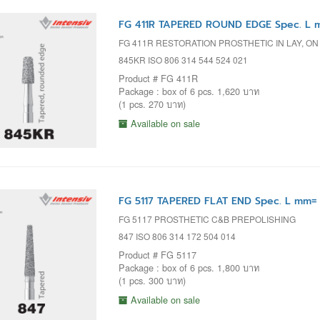
FG 411R TAPERED ROUND EDGE Spec. L m
FG 411R RESTORATION PROSTHETIC IN LAY, ON
845KR ISO 806 314 544 524 021
Product # FG 411R
Package : box of 6 pcs. 1,620 บาท
(1 pcs. 270 บาท)
Available on sale
FG 5117 TAPERED FLAT END Spec. L mm= 
FG 5117 PROSTHETIC C&B PREPOLISHING
847 ISO 806 314 172 504 014
Product # FG 5117
Package : box of 6 pcs. 1,800 บาท
(1 pcs. 300 บาท)
Available on sale