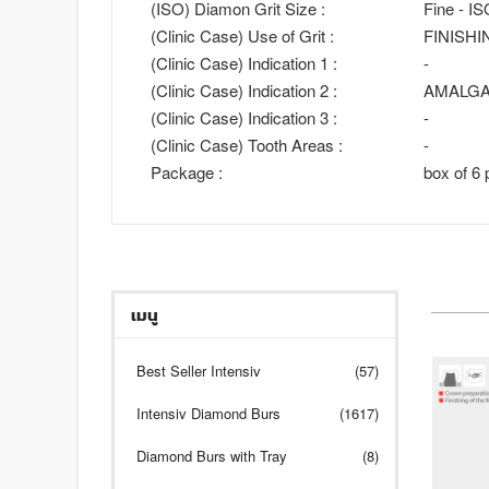
(ISO) Diamon Grit Size :
Fine - I
(Clinic Case) Use of Grit :
FINISHI
(Clinic Case) Indication 1 :
-
(Clinic Case) Indication 2 :
AMALG
(Clinic Case) Indication 3 :
-
(Clinic Case) Tooth Areas :
-
Package :
box of 6 
เมนู
Best Seller Intensiv
(57)
Intensiv Diamond Burs
(1617)
Diamond Burs with Tray
(8)