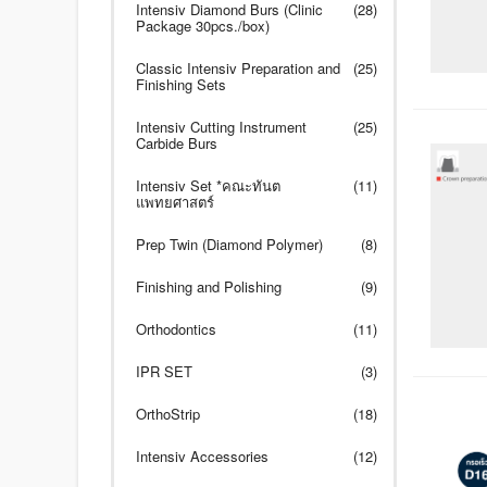
Intensiv Diamond Burs (Clinic
(28)
Package 30pcs./box)
Classic Intensiv Preparation and
(25)
Finishing Sets
Intensiv Cutting Instrument
(25)
Carbide Burs
Intensiv Set *คณะทันต
(11)
แพทยศาสตร์
Prep Twin (Diamond Polymer)
(8)
Finishing and Polishing
(9)
Orthodontics
(11)
IPR SET
(3)
OrthoStrip
(18)
Intensiv Accessories
(12)