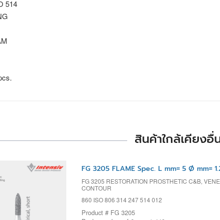
SO 514
NG
AM
pcs.
สินค้าใกล้เคียงอื่
FG 3205 FLAME Spec. L mm= 5 Ø mm= 1.
FG 3205 RESTORATION PROSTHETIC C&B, VENEER
CONTOUR
860 ISO 806 314 247 514 012
Product # FG 3205