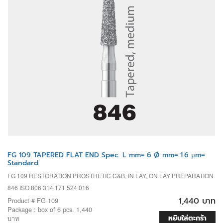
FG 109 TAPERED FLAT END Spec. L mm= 6 Ø mm= 1.6 µm=
Standard
FG 109 RESTORATION PROSTHETIC C&B, IN LAY, ON LAY PREPARATION
846 ISO 806 314 171 524 016
1,440 บาท
Product # FG 109
Package : box of 6 pcs. 1,440
หยิบใส่ตะกร้า
บาท