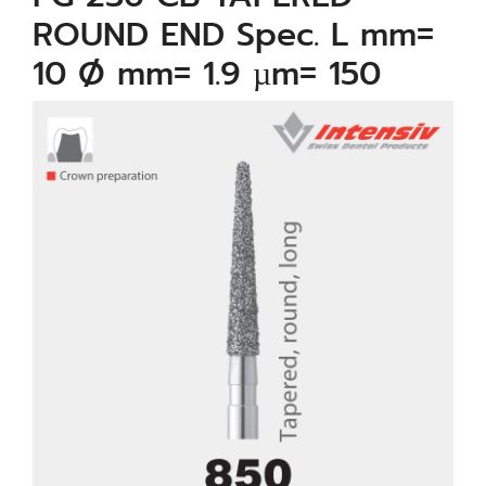
ROUND END Spec. L mm=
10 Ø mm= 1.9 µm= 150