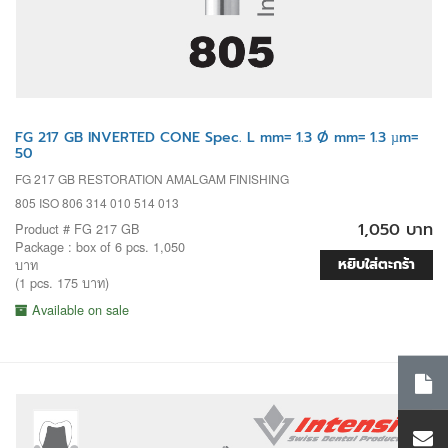
FG 217 GB INVERTED CONE Spec. L mm= 1.3 Ø mm= 1.3 µm=
50
FG 217 GB RESTORATION AMALGAM FINISHING
805 ISO 806 314 010 514 013
1,050 บาท
Product # FG 217 GB
Package : box of 6 pcs. 1,050
หยิบใส่ตะกร้า
บาท
(1 pcs. 175 บาท)
Available on sale