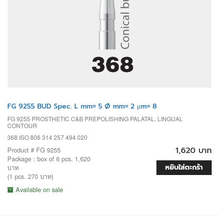
FG 9255 BUD Spec. L mm= 5 Ø mm= 2 µm= 8
FG 9255 PROSTHETIC C&B PREPOLISHING PALATAL, LINGUAL
CONTOUR
368 ISO 806 314 257 494 020
1,620 บาท
Product # FG 9255
Package : box of 6 pcs. 1,620
หยิบใส่ตะกร้า
บาท
(1 pcs. 270 บาท)
Available on sale