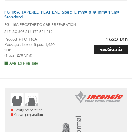
FG 116A TAPERED FLAT END Spec. L mm= 8 Ø mm= 1 µm=
Standard
FG 116A PROSTHETIC C&B PREPARATION
847 ISO 806 314 172 524 010
1,620 บาท
Product # FG 116A
Package : box of 6 pcs. 1,620
หยิบใส่ตะกร้า
บาท
(1 pcs. 270 บาท)
Available on sale