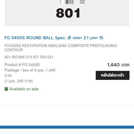
FG 5400S ROUND BALL Spec. Ø mm= 2.1 µm= 15
FG 5400S RESTORATION AMALGAM, COMPOSITE PREPOLISHING
CONTOUR
801 ISO 806 314 001 504 021
1,440 บาท
Product # FG 5400S
Package : box of 6 pcs. 1,440
หยิบใส่ตะกร้า
บาท
(1 pcs. 240 บาท)
Available on sale