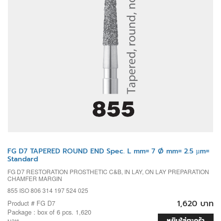
FG D7 TAPERED ROUND END Spec. L mm= 7 Ø mm= 2.5 µm=
Standard
FG D7 RESTORATION PROSTHETIC C&B, IN LAY, ON LAY PREPARATION
CHAMFER MARGIN
855 ISO 806 314 197 524 025
1,620 บาท
Product # FG D7
Package : box of 6 pcs. 1,620
หยิบใส่ตะกร้า
บาท