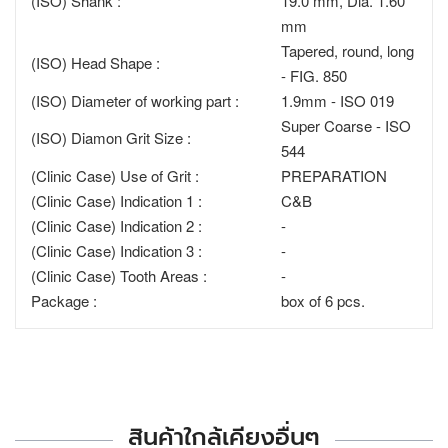
(ISO) Shank :
19.0 mm, Dia. 1.60
mm
Tapered, round, long
(ISO) Head Shape :
- FIG. 850
(ISO) Diameter of working part :
1.9mm - ISO 019
Super Coarse - ISO
(ISO) Diamon Grit Size :
544
(Clinic Case) Use of Grit :
PREPARATION
(Clinic Case) Indication 1 :
C&B
(Clinic Case) Indication 2 :
-
(Clinic Case) Indication 3 :
-
(Clinic Case) Tooth Areas :
-
Package :
box of 6 pcs.
สินค้าใกล้เคียงอื่นๆ