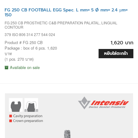
FG 250 CB FOOTBALL EGG Spec. L mm= 5 Ø mm= 2.4 µm=
150
FG 250 CB PROSTHETIC C&B PREPARATION PALATAL, LINGUAL
CONTOUR
379 ISO 806 314 277 544 024
1,620 บาท
Product # FG 250 CB
Package : box of 6 pcs. 1,620
หยิบใส่ตะกร้า
บาท
(1 pcs. 270 บาท)
Available on sale