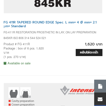
FG 411R TAPERED ROUND EDGE Spec. L mm= 4 Ø mm= 2.1
µm= Standard
FG 411R RESTORATION PROSTHETIC IN LAY, ON LAY PREPARATION
845KR ISO 806 314 544 524 021
1,620 บาท
Product # FG 411R
Package : box of 6 pcs. 1,620
หยิบใส่ตะกร้า
บาท
(1 pcs. 270 บาท)
Available on sale