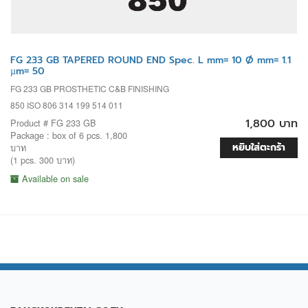
FG 233 GB TAPERED ROUND END Spec. L mm= 10 Ø mm= 1.1
µm= 50
FG 233 GB PROSTHETIC C&B FINISHING
850 ISO 806 314 199 514 011
1,800 บาท
Product # FG 233 GB
Package : box of 6 pcs. 1,800
หยิบใส่ตะกร้า
บาท
(1 pcs. 300 บาท)
Available on sale