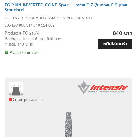
FG 216N INVERTED CONE Spec. L mm= 0.7 Ø mm= 0.9 µm=
Standard
FG 216N RESTORATION AMALGAM PREPARATION
805 ISO 806 314 010 524 009
840 บาท
Product # FG 216N
Package : box of 6 pcs. 840 บาท
หยิบใส่ตะกร้า
(1 pcs. 140 บาท)
Available on sale