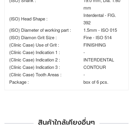
(ISO) Shank :
19.0 mm, Dia. 1.60
mm
Interdental - FIG.
(ISO) Head Shape :
392
(ISO) Diameter of working part :
1.5mm - ISO 015
(ISO) Diamon Grit Size :
Fine - ISO 514
(Clinic Case) Use of Grit :
FINISHING
(Clinic Case) Indication 1 :
-
(Clinic Case) Indication 2 :
INTERDENTAL
(Clinic Case) Indication 3 :
CONTOUR
(Clinic Case) Tooth Areas :
-
Package :
box of 6 pcs.
สินค้าใกล้เคียงอื่นๆ