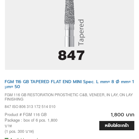
FGM 116 GB TAPERED FLAT END MINI Spec. L mm= 8 Ø mm= 1
µm= 50
FGM 116 GB RESTORATION PROSTHETIC C&B, VENEER, IN LAY, ON LAY
FINISHING
847 ISO 806 313 172 514 010
1,800 บาท
Product # FGM 116 GB
Package : box of 6 pcs. 1,800
หยิบใส่ตะกร้า
บาท
(1 pcs. 300 บาท)