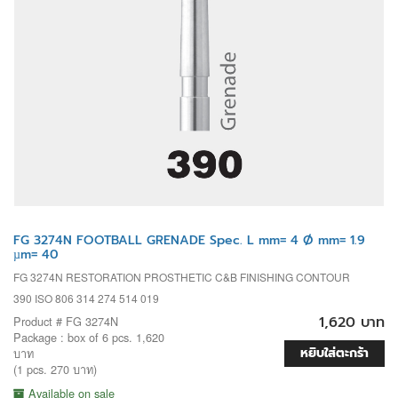
FG 3274N FOOTBALL GRENADE Spec. L mm= 4 Ø mm= 1.9
µm= 40
FG 3274N RESTORATION PROSTHETIC C&B FINISHING CONTOUR
390 ISO 806 314 274 514 019
1,620 บาท
Product # FG 3274N
Package : box of 6 pcs. 1,620
หยิบใส่ตะกร้า
บาท
(1 pcs. 270 บาท)
Available on sale