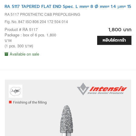
RA 5117 TAPERED FLAT END Spec. L mm= 8 Ø mm= 1.4 µm= 15
RA 5117 PROSTHETIC C&B PREPOLISHING
Fig. No. 847 ISO 806 204 172 504 014
1,800 บาท
Product # RA 5117
Package : box of 6 pcs. 1,800
หยิบใส่ตะกร้า
บาท
(1 pcs. 300 บาท)
Available on sale