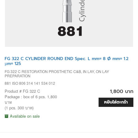
FG 322 C CYLINDER ROUND END Spec. L mm= 8 Ø mm= 1.2
µm= 125
FG 322 C RESTORATION PROSTHETIC C&B, IN LAY, ON LAY
PREPARATION
881 ISO 806 314 141 534 012
1,800 บาท
Product # FG 322 C
Package : box of 6 pcs. 1,800
หยิบใส่ตะกร้า
บาท
(1 pcs. 300 บาท)
Available on sale