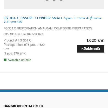
FG 304 C FISSURE CLYINDER SMALL Spec. L mm= 4 Ø mm=
2.2 µm= 125
FG 304 C RESTORATION AMALGAM, COMPOSITE PREPARATION
835 ISO 806 314 109 534 022
1,620 บาท
Product # FG 304 C
Package : box of 6 pcs. 1,620
หยิบใส่ตะกร้า
บาท
(1 pcs. 270 บาท)
Available on sale
BANGKOKDENTAL.CO.TH