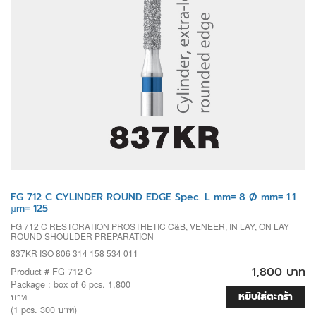
FG 712 C CYLINDER ROUND EDGE Spec. L mm= 8 Ø mm= 1.1
µm= 125
FG 712 C RESTORATION PROSTHETIC C&B, VENEER, IN LAY, ON LAY
ROUND SHOULDER PREPARATION
837KR ISO 806 314 158 534 011
1,800 บาท
Product # FG 712 C
Package : box of 6 pcs. 1,800
หยิบใส่ตะกร้า
บาท
(1 pcs. 300 บาท)