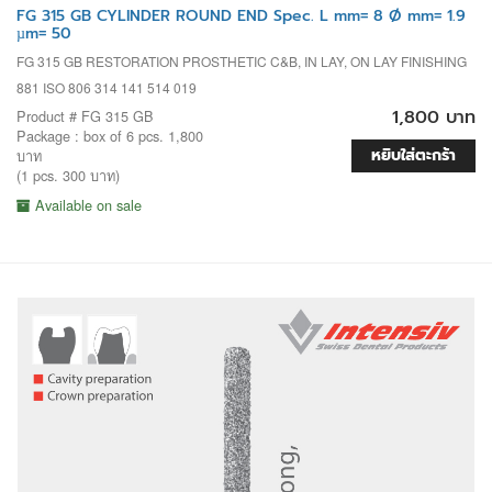
FG 315 GB CYLINDER ROUND END Spec. L mm= 8 Ø mm= 1.9
µm= 50
FG 315 GB RESTORATION PROSTHETIC C&B, IN LAY, ON LAY FINISHING
881 ISO 806 314 141 514 019
1,800 บาท
Product # FG 315 GB
Package : box of 6 pcs. 1,800
หยิบใส่ตะกร้า
บาท
(1 pcs. 300 บาท)
Available on sale