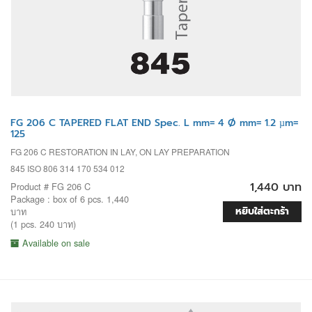
FG 206 C TAPERED FLAT END Spec. L mm= 4 Ø mm= 1.2 µm=
125
FG 206 C RESTORATION IN LAY, ON LAY PREPARATION
845 ISO 806 314 170 534 012
1,440 บาท
Product # FG 206 C
Package : box of 6 pcs. 1,440
หยิบใส่ตะกร้า
บาท
(1 pcs. 240 บาท)
Available on sale