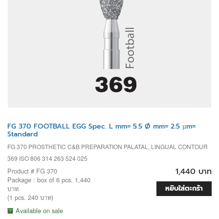
FG 370 FOOTBALL EGG Spec. L mm= 5.5 Ø mm= 2.5 µm=
Standard
FG 370 PROSTHETIC C&B PREPARATION PALATAL, LINGUAL CONTOUR
369 ISO 806 314 263 524 025
1,440 บาท
Product # FG 370
Package : box of 6 pcs. 1,440
หยิบใส่ตะกร้า
บาท
(1 pcs. 240 บาท)
Available on sale