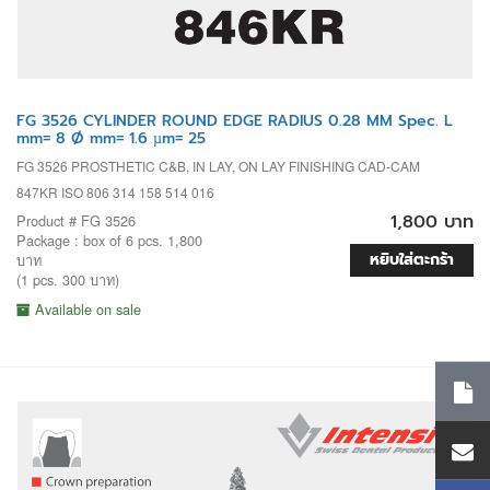
FG 3526 CYLINDER ROUND EDGE RADIUS 0.28 MM Spec. L
mm= 8 Ø mm= 1.6 µm= 25
FG 3526 PROSTHETIC C&B, IN LAY, ON LAY FINISHING CAD-CAM
847KR ISO 806 314 158 514 016
1,800 บาท
Product # FG 3526
Package : box of 6 pcs. 1,800
หยิบใส่ตะกร้า
บาท
(1 pcs. 300 บาท)
Available on sale