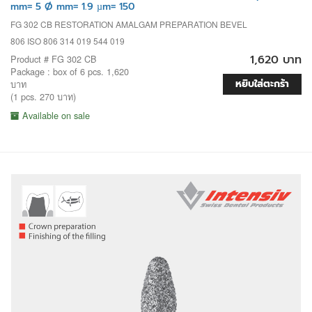
mm= 5 Ø mm= 1.9 µm= 150
FG 302 CB RESTORATION AMALGAM PREPARATION BEVEL
806 ISO 806 314 019 544 019
1,620 บาท
Product # FG 302 CB
Package : box of 6 pcs. 1,620
หยิบใส่ตะกร้า
บาท
(1 pcs. 270 บาท)
Available on sale