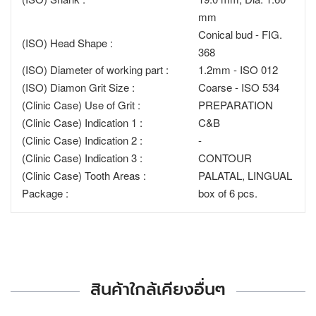
mm
Conical bud - FIG.
(ISO) Head Shape :
368
(ISO) Diameter of working part :
1.2mm - ISO 012
(ISO) Diamon Grit Size :
Coarse - ISO 534
(Clinic Case) Use of Grit :
PREPARATION
(Clinic Case) Indication 1 :
C&B
(Clinic Case) Indication 2 :
-
(Clinic Case) Indication 3 :
CONTOUR
(Clinic Case) Tooth Areas :
PALATAL, LINGUAL
Package :
box of 6 pcs.
สินค้าใกล้เคียงอื่นๆ