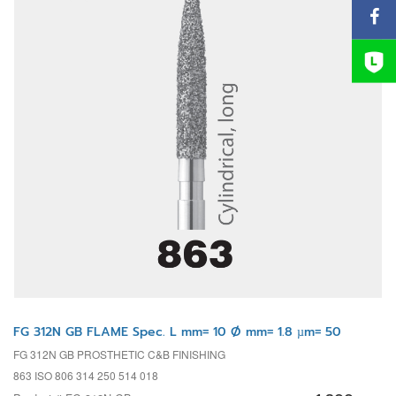
FG 312N GB FLAME Spec. L mm= 10 Ø mm= 1.8 µm= 50
FG 312N GB PROSTHETIC C&B FINISHING
863 ISO 806 314 250 514 018