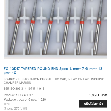
FG 40D17 TAPERED ROUND END Spec. L mm= 7 Ø mm= 1.3
µm= 40
FG 40D17 RESTORATION PROSTHETIC C&B, IN LAY, ON LAY FINISHING
CHAMFER MARGIN
855 ISO 806 314 197 514 013
1,620 บาท
Product # FG 40D17
Package : box of 6 pcs. 1,620
หยิบใส่ตะกร้า
บาท
(1 pcs. 270 บาท)