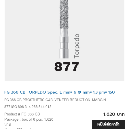
FG 366 CB TORPEDO Spec. L mm= 6 Ø mm= 1.3 µm= 150
FG 366 CB PROSTHETIC C&B, VENEER REDUCTION, MARGIN
877 ISO 806 314 288 544 013
1,620 บาท
Product # FG 366 CB
Package : box of 6 pcs. 1,620
หยิบใส่ตะกร้า
บาท