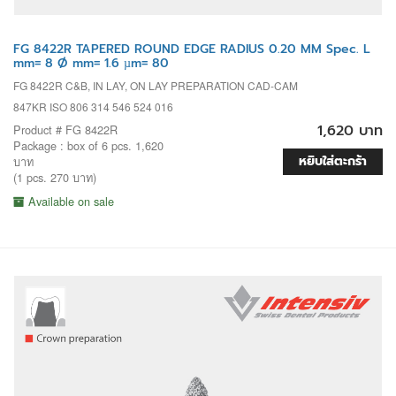
FG 8422R TAPERED ROUND EDGE RADIUS 0.20 MM Spec. L
mm= 8 Ø mm= 1.6 µm= 80
FG 8422R C&B, IN LAY, ON LAY PREPARATION CAD-CAM
847KR ISO 806 314 546 524 016
1,620 บาท
Product # FG 8422R
Package : box of 6 pcs. 1,620
หยิบใส่ตะกร้า
บาท
(1 pcs. 270 บาท)
Available on sale