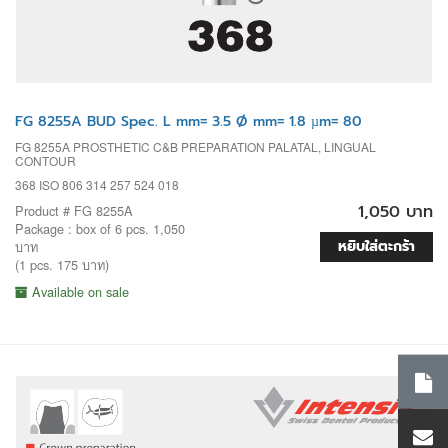
FG 8255A BUD Spec. L mm= 3.5 Ø mm= 1.8 µm= 80
FG 8255A PROSTHETIC C&B PREPARATION PALATAL, LINGUAL
CONTOUR
368 ISO 806 314 257 524 018
1,050 บาท
Product # FG 8255A
Package : box of 6 pcs. 1,050
หยิบใส่ตะกร้า
บาท
(1 pcs. 175 บาท)
Available on sale