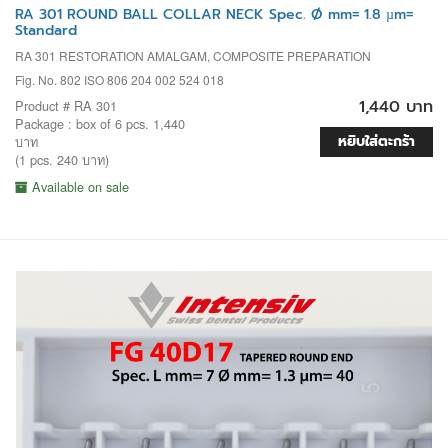
RA 301 ROUND BALL COLLAR NECK Spec. Ø mm= 1.8 µm=
Standard
RA 301 RESTORATION AMALGAM, COMPOSITE PREPARATION
Fig. No. 802 ISO 806 204 002 524 018
1,440 บาท
Product # RA 301
Package : box of 6 pcs. 1,440
หยิบใส่ตะกร้า
บาท
(1 pcs. 240 บาท)
Available on sale