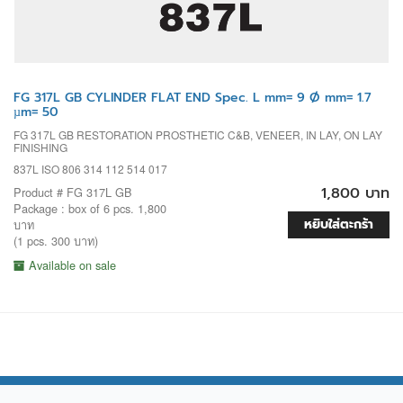
FG 317L GB CYLINDER FLAT END Spec. L mm= 9 Ø mm= 1.7
µm= 50
FG 317L GB RESTORATION PROSTHETIC C&B, VENEER, IN LAY, ON LAY
FINISHING
837L ISO 806 314 112 514 017
1,800 บาท
Product # FG 317L GB
Package : box of 6 pcs. 1,800
หยิบใส่ตะกร้า
บาท
(1 pcs. 300 บาท)
Available on sale