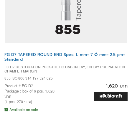
FG D7 TAPERED ROUND END Spec. L mm= 7 Ø mm= 2.5 µm=
Standard
FG D7 RESTORATION PROSTHETIC C&B, IN LAY, ON LAY PREPARATION
CHAMFER MARGIN
855 ISO 806 314 197 524 025
1,620 บาท
Product # FG D7
Package : box of 6 pcs. 1,620
หยิบใส่ตะกร้า
บาท
(1 pcs. 270 บาท)
Available on sale