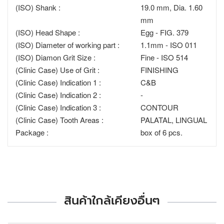
(ISO) Shank :
19.0 mm, Dia. 1.60
mm
(ISO) Head Shape :
Egg - FIG. 379
(ISO) Diameter of working part :
1.1mm - ISO 011
(ISO) Diamon Grit Size :
Fine - ISO 514
(Clinic Case) Use of Grit :
FINISHING
(Clinic Case) Indication 1 :
C&B
(Clinic Case) Indication 2 :
-
(Clinic Case) Indication 3 :
CONTOUR
(Clinic Case) Tooth Areas :
PALATAL, LINGUAL
Package :
box of 6 pcs.
สินค้าใกล้เคียงอื่นๆ