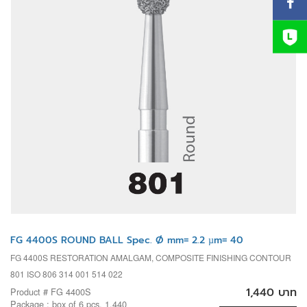
FG 4400S ROUND BALL Spec. Ø mm= 2.2 µm= 40
FG 4400S RESTORATION AMALGAM, COMPOSITE FINISHING CONTOUR
801 ISO 806 314 001 514 022
1,440 บาท
Product # FG 4400S
Package : box of 6 pcs. 1,440