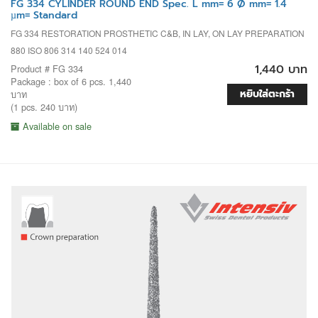
FG 334 CYLINDER ROUND END Spec. L mm= 6 Ø mm= 1.4
µm= Standard
FG 334 RESTORATION PROSTHETIC C&B, IN LAY, ON LAY PREPARATION
880 ISO 806 314 140 524 014
1,440 บาท
Product # FG 334
Package : box of 6 pcs. 1,440
หยิบใส่ตะกร้า
บาท
(1 pcs. 240 บาท)
Available on sale