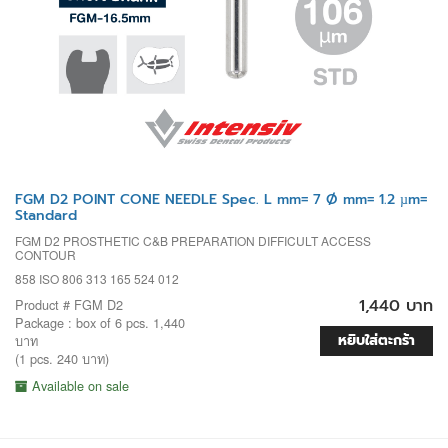
FGM D2 POINT CONE NEEDLE Spec. L mm= 7 Ø mm= 1.2 µm=
Standard
FGM D2 PROSTHETIC C&B PREPARATION DIFFICULT ACCESS
CONTOUR
858 ISO 806 313 165 524 012
1,440 บาท
Product # FGM D2
Package : box of 6 pcs. 1,440
หยิบใส่ตะกร้า
บาท
(1 pcs. 240 บาท)
Available on sale