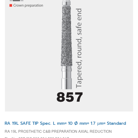
RA 19L SAFE TIP Spec. L mm= 10 Ø mm= 1.7 µm= Standard
RA 19L PROSTHETIC C&B PREPARATION AXIAL REDUCTION