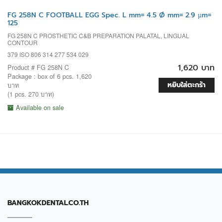
FG 258N C FOOTBALL EGG Spec. L mm= 4.5 Ø mm= 2.9 µm=
125
FG 258N C PROSTHETIC C&B PREPARATION PALATAL, LINGUAL
CONTOUR
379 ISO 806 314 277 534 029
1,620 บาท
Product # FG 258N C
Package : box of 6 pcs. 1,620
หยิบใส่ตะกร้า
บาท
(1 pcs. 270 บาท)
Available on sale
BANGKOKDENTAL.CO.TH