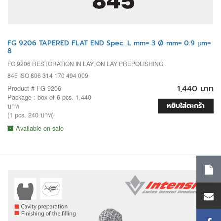
FG 9206 TAPERED FLAT END Spec. L mm= 3 Ø mm= 0.9 µm=
8
FG 9206 RESTORATION IN LAY, ON LAY PREPOLISHING
845 ISO 806 314 170 494 009
1,440 บาท
Product # FG 9206
Package : box of 6 pcs. 1,440
หยิบใส่ตะกร้า
บาท
(1 pcs. 240 บาท)
Available on sale