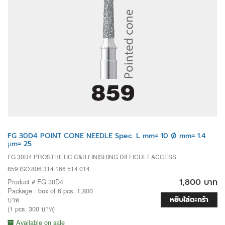
FG 30D4 POINT CONE NEEDLE Spec. L mm= 10 Ø mm= 1.4
µm= 25
FG 30D4 PROSTHETIC C&B FINISHING DIFFICULT ACCESS
859 ISO 806 314 166 514 014
1,800 บาท
Product # FG 30D4
Package : box of 6 pcs. 1,800
หยิบใส่ตะกร้า
บาท
(1 pcs. 300 บาท)
Available on sale