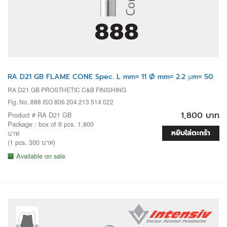
RA D21 GB FLAME CONE Spec. L mm= 11 Ø mm= 2.2 µm= 50
RA D21 GB PROSTHETIC C&B FINISHING
Fig. No. 888 ISO 806 204 213 514 022
1,800 บาท
Product # RA D21 GB
Package : box of 6 pcs. 1,800
หยิบใส่ตะกร้า
บาท
(1 pcs. 300 บาท)
Available on sale