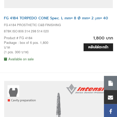
FG 4184 TORPEDO CONE Spec. L mm= 8 Ø mm= 2 µm= 40
FG 4184 PROSTHETIC C&B FINISHING
878K ISO 806 314 298 514 020
1,800 บาท
Product # FG 4184
Package : box of 6 pcs. 1,800
หยิบใส่ตะกร้า
บาท
(1 pcs. 300 บาท)
Available on sale