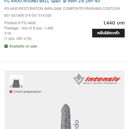
FG 4400 ROUND BALL Spec. Ø mm= 2.6 µm= 40
FG 4400 RESTORATION AMALGAM, COMPOSITE FINISHING CONTOUR
801 ISO 806 314 001 514 026
1,440 บาท
Product # FG 4400
Package : box of 6 pcs. 1,440
หยิบใส่ตะกร้า
บาท
(1 pcs. 240 บาท)
Available on sale