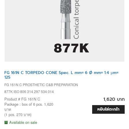
FG 161N C TORPEDO CONE Spec. L mm= 6 Ø mm= 1.4 µm=
125
FG 161N C PROSTHETIC C&B PREPARATION
877K ISO 806 314 297 534 014
1,620 บาท
Product # FG 161N C
Package : box of 6 pcs. 1,620
หยิบใส่ตะกร้า
บาท
(1 pcs. 270 บาท)
Available on sale