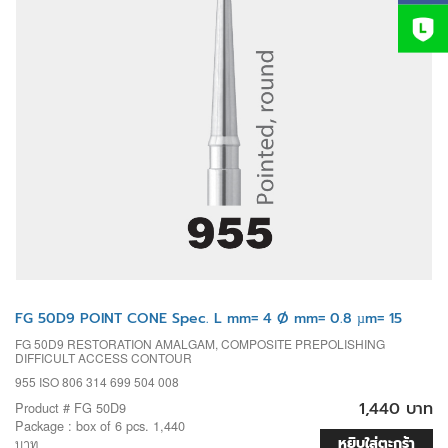
FG 50D9 POINT CONE Spec. L mm= 4 Ø mm= 0.8 µm= 15
FG 50D9 RESTORATION AMALGAM, COMPOSITE PREPOLISHING
DIFFICULT ACCESS CONTOUR
955 ISO 806 314 699 504 008
1,440 บาท
Product # FG 50D9
Package : box of 6 pcs. 1,440
หยิบใส่ตะกร้า
บาท