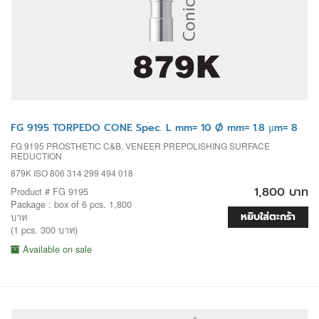
FG 9195 TORPEDO CONE Spec. L mm= 10 Ø mm= 1.8 µm= 8
FG 9195 PROSTHETIC C&B, VENEER PREPOLISHING SURFACE
REDUCTION
879K ISO 806 314 299 494 018
1,800 บาท
Product # FG 9195
Package : box of 6 pcs. 1,800
หยิบใส่ตะกร้า
บาท
(1 pcs. 300 บาท)
Available on sale