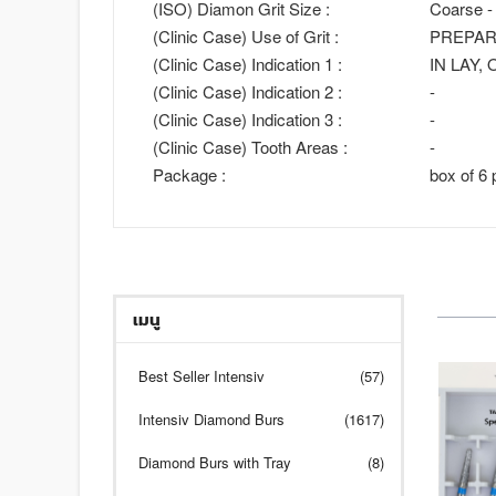
(ISO) Diamon Grit Size :
Coarse -
(Clinic Case) Use of Grit :
PREPAR
(Clinic Case) Indication 1 :
IN LAY,
(Clinic Case) Indication 2 :
-
(Clinic Case) Indication 3 :
-
(Clinic Case) Tooth Areas :
-
Package :
box of 6 
เมนู
Best Seller Intensiv
(57)
Intensiv Diamond Burs
(1617)
Diamond Burs with Tray
(8)