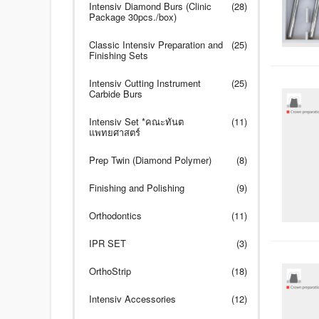
Intensiv Diamond Burs (Clinic
(28)
Package 30pcs./box)
Classic Intensiv Preparation and
(25)
Finishing Sets
Intensiv Cutting Instrument
(25)
Carbide Burs
Intensiv Set *คณะทันต
(11)
แพทยศาสตร์
Prep Twin (Diamond Polymer)
(8)
Finishing and Polishing
(9)
Orthodontics
(11)
IPR SET
(3)
OrthoStrip
(18)
Intensiv Accessories
(12)