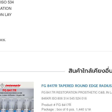
 ISO 534
ATION
 ON LAY
pcs.
สินค้าใกล้เคียงอื่
FG 8417R TAPERED ROUND EDGE RADIUS 
FG 8417R RESTORATION PROSTHETIC C&B, IN 
846KR ISO 806 314 545 524 016
Product # FG 8417R
Package : box of 6 pcs. 1,440 บาท