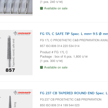
(1 pcs. 240 บาท)
Available on sale
FG 17L C SAFE TIP Spec. L mm= 9.5 Ø mm
FG 17L C PROSTHETIC C&B PREPARATION AXIA
857 ISO 806 314 220 534 014
Product # FG 17L C
Package : box of 6 pcs. 1,800 บาท
(1 pcs. 300 บาท)
Available on sale
FG 237 CB TAPERED ROUND END Spec. L
FG 237 CB PROSTHETIC C&B PREPARATION
850 ISO 806 314 199 544 023