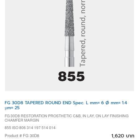
FG 30D8 TAPERED ROUND END Spec. L mm= 6 Ø mm= 1.4
µm= 25
FG 30D8 RESTORATION PROSTHETIC C&B, IN LAY, ON LAY FINISHING
CHAMFER MARGIN
855 ISO 806 314 197 514 014
1,620 บาท
Product # FG 30D8