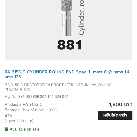
RA 315S C CYLINDER ROUND END Spec. L mm= 8 Ø mm= 1.4
µm= 125
RA 315S C RESTORATION PROSTHETIC C&B, IN LAY, ON LAY
PREPARATION
Fig. No. 881 ISO 806 204 141 534 014
1,800 บาท
Product # RA 315S C
Package : box of 6 pcs. 1,800
หยิบใส่ตะกร้า
บาท
(1 pcs. 300 บาท)
Available on sale