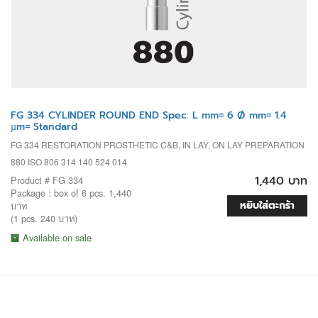
FG 334 CYLINDER ROUND END Spec. L mm= 6 Ø mm= 1.4
µm= Standard
FG 334 RESTORATION PROSTHETIC C&B, IN LAY, ON LAY PREPARATION
880 ISO 806 314 140 524 014
1,440 บาท
Product # FG 334
Package : box of 6 pcs. 1,440
หยิบใส่ตะกร้า
บาท
(1 pcs. 240 บาท)
Available on sale