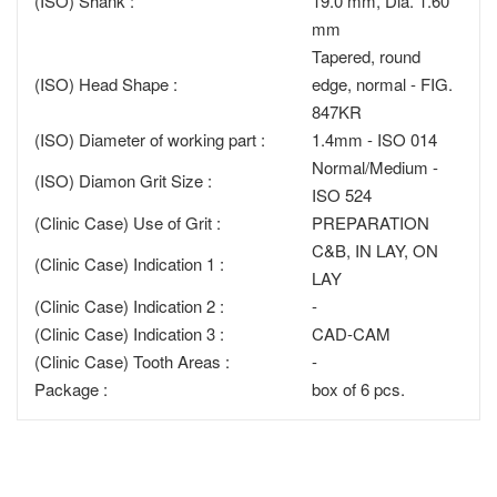
(ISO) Shank :
19.0 mm, Dia. 1.60
mm
Tapered, round
(ISO) Head Shape :
edge, normal - FIG.
847KR
(ISO) Diameter of working part :
1.4mm - ISO 014
Normal/Medium -
(ISO) Diamon Grit Size :
ISO 524
(Clinic Case) Use of Grit :
PREPARATION
C&B, IN LAY, ON
(Clinic Case) Indication 1 :
LAY
(Clinic Case) Indication 2 :
-
(Clinic Case) Indication 3 :
CAD-CAM
(Clinic Case) Tooth Areas :
-
Package :
box of 6 pcs.