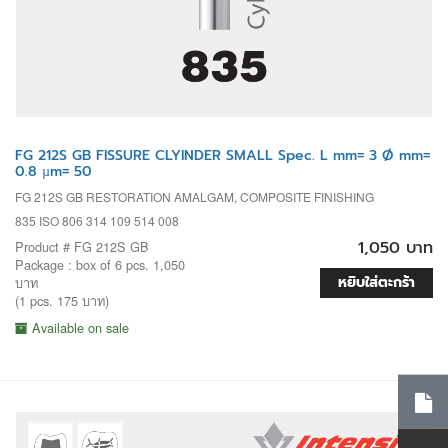
FG 212S GB FISSURE CLYINDER SMALL Spec. L mm= 3 Ø mm=
0.8 µm= 50
FG 212S GB RESTORATION AMALGAM, COMPOSITE FINISHING
835 ISO 806 314 109 514 008
1,050 บาท
Product # FG 212S GB
Package : box of 6 pcs. 1,050
หยิบใส่ตะกร้า
บาท
(1 pcs. 175 บาท)
Available on sale