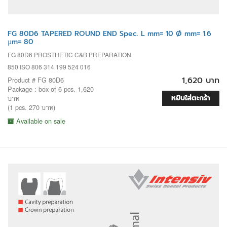
FG 80D6 TAPERED ROUND END Spec. L mm= 10 Ø mm= 1.6
µm= 80
FG 80D6 PROSTHETIC C&B PREPARATION
850 ISO 806 314 199 524 016
1,620 บาท
Product # FG 80D6
Package : box of 6 pcs. 1,620
หยิบใส่ตะกร้า
บาท
(1 pcs. 270 บาท)
Available on sale