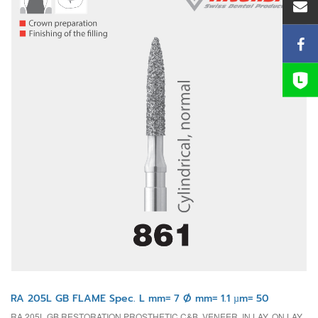
RA 205L GB FLAME Spec. L mm= 7 Ø mm= 1.1 µm= 50
RA 205L GB RESTORATION PROSTHETIC C&B, VENEER, IN LAY, ON LAY