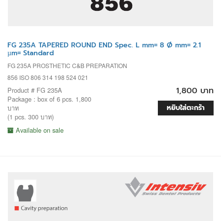
FG 235A TAPERED ROUND END Spec. L mm= 8 Ø mm= 2.1
µm= Standard
FG 235A PROSTHETIC C&B PREPARATION
856 ISO 806 314 198 524 021
1,800 บาท
Product # FG 235A
Package : box of 6 pcs. 1,800
หยิบใส่ตะกร้า
บาท
(1 pcs. 300 บาท)
Available on sale