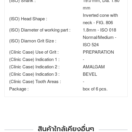
(ISO) Shank :
19.0 mm, Dia. 1.60
mm
Inverted cone with
(ISO) Head Shape :
neck - FIG. 806
(ISO) Diameter of working part :
1.8mm - ISO 018
Normal/Medium -
(ISO) Diamon Grit Size :
ISO 524
(Clinic Case) Use of Grit :
PREPARATION
(Clinic Case) Indication 1 :
-
(Clinic Case) Indication 2 :
AMALGAM
(Clinic Case) Indication 3 :
BEVEL
(Clinic Case) Tooth Areas :
-
Package :
box of 6 pcs.
สินค้าใกล้เคียงอื่นๆ