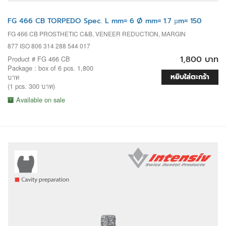
FG 466 CB TORPEDO Spec. L mm= 6 Ø mm= 1.7 µm= 150
FG 466 CB PROSTHETIC C&B, VENEER REDUCTION, MARGIN
877 ISO 806 314 288 544 017
1,800 บาท
Product # FG 466 CB
Package : box of 6 pcs. 1,800
หยิบใส่ตะกร้า
บาท
(1 pcs. 300 บาท)
Available on sale