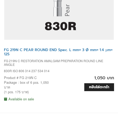
FG 219N C PEAR ROUND END Spec. L mm= 3 Ø mm= 1.4 µm=
125
FG 219N C RESTORATION AMALGAM PREPARATION ROUND LINE
ANGLE
830R ISO 806 314 237 534 014
1,050 บาท
Product # FG 219N C
Package : box of 6 pcs. 1,050
หยิบใส่ตะกร้า
บาท
(1 pcs. 175 บาท)
Available on sale