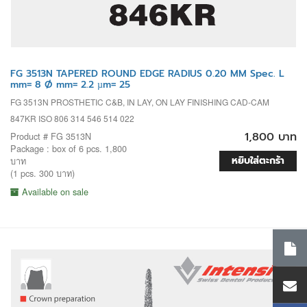
FG 3513N TAPERED ROUND EDGE RADIUS 0.20 MM Spec. L
mm= 8 Ø mm= 2.2 µm= 25
FG 3513N PROSTHETIC C&B, IN LAY, ON LAY FINISHING CAD-CAM
847KR ISO 806 314 546 514 022
1,800 บาท
Product # FG 3513N
Package : box of 6 pcs. 1,800
หยิบใส่ตะกร้า
บาท
(1 pcs. 300 บาท)
Available on sale