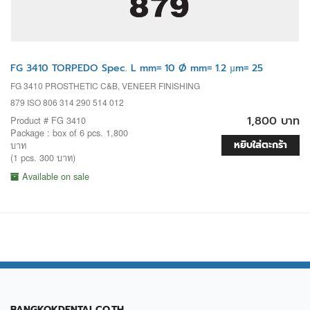
FG 3410 TORPEDO Spec. L mm= 10 Ø mm= 1.2 µm= 25
FG 3410 PROSTHETIC C&B, VENEER FINISHING
879 ISO 806 314 290 514 012
1,800 บาท
Product # FG 3410
Package : box of 6 pcs. 1,800
หยิบใส่ตะกร้า
บาท
(1 pcs. 300 บาท)
Available on sale
BANGKOKDENTAL.CO.TH