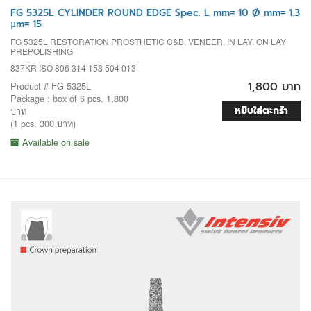
FG 5325L CYLINDER ROUND EDGE Spec. L mm= 10 Ø mm= 1.3
µm= 15
FG 5325L RESTORATION PROSTHETIC C&B, VENEER, IN LAY, ON LAY
PREPOLISHING
837KR ISO 806 314 158 504 013
1,800 บาท
Product # FG 5325L
Package : box of 6 pcs. 1,800
หยิบใส่ตะกร้า
บาท
(1 pcs. 300 บาท)
Available on sale