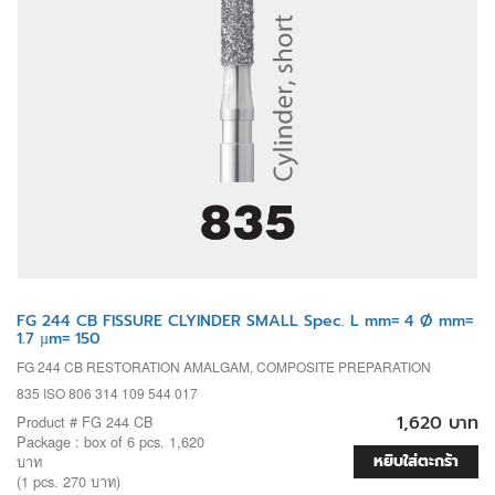
FG 244 CB FISSURE CLYINDER SMALL Spec. L mm= 4 Ø mm=
1.7 µm= 150
FG 244 CB RESTORATION AMALGAM, COMPOSITE PREPARATION
835 ISO 806 314 109 544 017
1,620 บาท
Product # FG 244 CB
Package : box of 6 pcs. 1,620
หยิบใส่ตะกร้า
บาท
(1 pcs. 270 บาท)