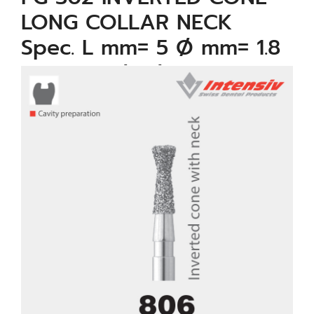
LONG COLLAR NECK
Spec. L mm= 5 Ø mm= 1.8
µm= Standard