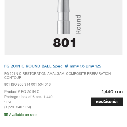
FG 201N C ROUND BALL Spec. Ø mm= 1.6 µm= 125
FG 201N C RESTORATION AMALGAM, COMPOSITE PREPARATION
CONTOUR
801 ISO 806 314 001 534 016
1,440 บาท
Product # FG 201N C
Package : box of 6 pcs. 1,440
หยิบใส่ตะกร้า
บาท
(1 pcs. 240 บาท)
Available on sale