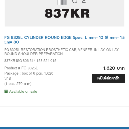
FG 8325L CYLINDER ROUND EDGE Spec. L mm= 10 Ø mm= 1.5
µm= 80
FG 8325L RESTORATION PROSTHETIC C&B, VENEER, IN LAY, ON LAY
ROUND SHOULDER PREPARATION
837KR ISO 806 314 158 524 015
1,620 บาท
Product # FG 8325L
Package : box of 6 pcs. 1,620
หยิบใส่ตะกร้า
บาท
(1 pcs. 270 บาท)
Available on sale