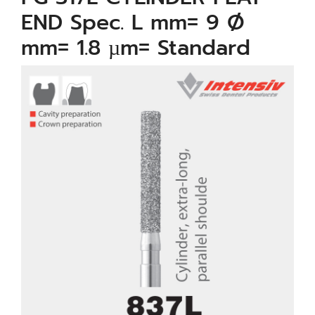
END Spec. L mm= 9 Ø
mm= 1.8 µm= Standard