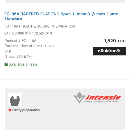
FG 116A TAPERED FLAT END Spec. L mm= 8 Ø mm= 1 µm=
Standard
FG 116A PROSTHETIC C&B PREPARATION
847 ISO 806 314 172 524 010
1,620 บาท
Product # FG 116A
Package : box of 6 pcs. 1,620
หยิบใส่ตะกร้า
บาท
(1 pcs. 270 บาท)
Available on sale