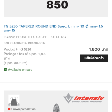
FG 5236 TAPERED ROUND END Spec. L mm= 10 Ø mm= 1.6
µm= 15
FG 5236 PROSTHETIC C&B PREPOLISHING
850 ISO 806 314 199 504 016
1,800 บาท
Product # FG 5236
Package : box of 6 pcs. 1,800
หยิบใส่ตะกร้า
บาท
(1 pcs. 300 บาท)
Available on sale