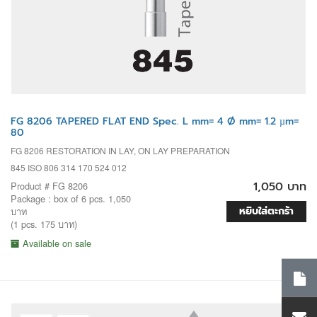
FG 8206 TAPERED FLAT END Spec. L mm= 4 Ø mm= 1.2 µm=
80
FG 8206 RESTORATION IN LAY, ON LAY PREPARATION
845 ISO 806 314 170 524 012
1,050 บาท
Product # FG 8206
Package : box of 6 pcs. 1,050
หยิบใส่ตะกร้า
บาท
(1 pcs. 175 บาท)
Available on sale