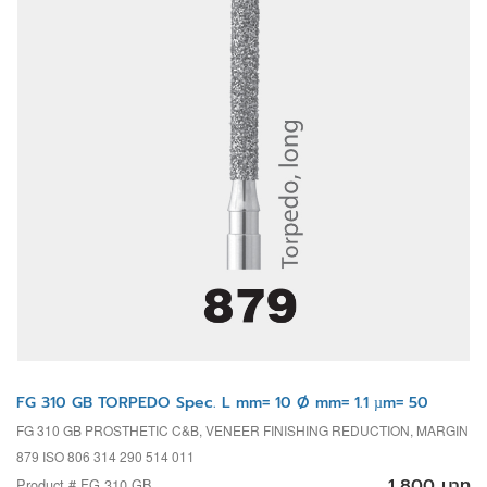
FG 310 GB TORPEDO Spec. L mm= 10 Ø mm= 1.1 µm= 50
FG 310 GB PROSTHETIC C&B, VENEER FINISHING REDUCTION, MARGIN
879 ISO 806 314 290 514 011
1,800 บาท
Product # FG 310 GB