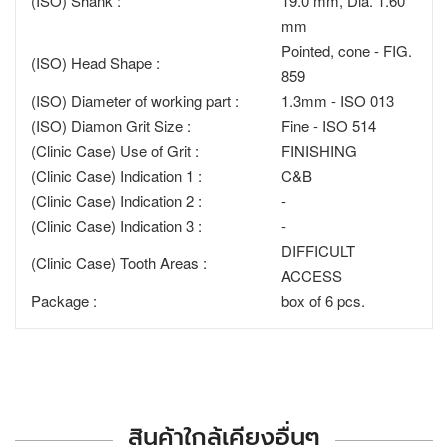
(ISO) Shank :
19.0 mm, Dia. 1.60
mm
Pointed, cone - FIG.
(ISO) Head Shape :
859
(ISO) Diameter of working part :
1.3mm - ISO 013
(ISO) Diamon Grit Size :
Fine - ISO 514
(Clinic Case) Use of Grit :
FINISHING
(Clinic Case) Indication 1 :
C&B
(Clinic Case) Indication 2 :
-
(Clinic Case) Indication 3 :
-
DIFFICULT
(Clinic Case) Tooth Areas :
ACCESS
Package :
box of 6 pcs.
สินค้าใกล้เคียงอื่นๆ