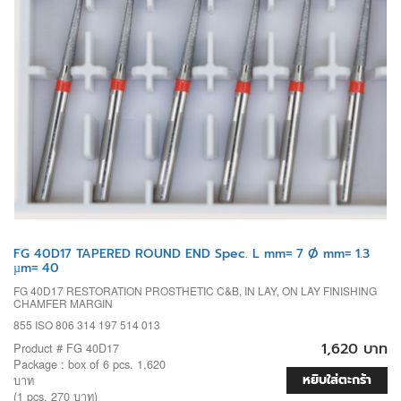
FG 40D17 TAPERED ROUND END Spec. L mm= 7 Ø mm= 1.3
µm= 40
FG 40D17 RESTORATION PROSTHETIC C&B, IN LAY, ON LAY FINISHING
CHAMFER MARGIN
855 ISO 806 314 197 514 013
1,620 บาท
Product # FG 40D17
Package : box of 6 pcs. 1,620
หยิบใส่ตะกร้า
บาท
(1 pcs. 270 บาท)