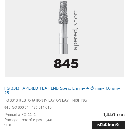
FG 3313 TAPERED FLAT END Spec. L mm= 4 Ø mm= 1.6 µm=
25
FG 3313 RESTORATION IN LAY, ON LAY FINISHING
845 ISO 806 314 170 514 016
1,440 บาท
Product # FG 3313
Package : box of 6 pcs. 1,440
หยิบใส่ตะกร้า
บาท