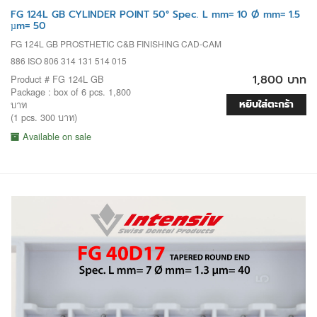
FG 124L GB CYLINDER POINT 50° Spec. L mm= 10 Ø mm= 1.5
µm= 50
FG 124L GB PROSTHETIC C&B FINISHING CAD-CAM
886 ISO 806 314 131 514 015
1,800 บาท
Product # FG 124L GB
Package : box of 6 pcs. 1,800
หยิบใส่ตะกร้า
บาท
(1 pcs. 300 บาท)
Available on sale