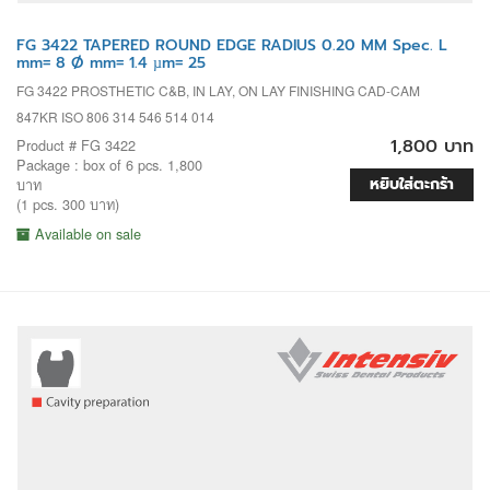
FG 3422 TAPERED ROUND EDGE RADIUS 0.20 MM Spec. L
mm= 8 Ø mm= 1.4 µm= 25
FG 3422 PROSTHETIC C&B, IN LAY, ON LAY FINISHING CAD-CAM
847KR ISO 806 314 546 514 014
1,800 บาท
Product # FG 3422
Package : box of 6 pcs. 1,800
หยิบใส่ตะกร้า
บาท
(1 pcs. 300 บาท)
Available on sale