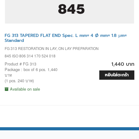
FG 313 TAPERED FLAT END Spec. L mm= 4 Ø mm= 1.8 µm=
Standard
FG 313 RESTORATION IN LAY, ON LAY PREPARATION
845 ISO 806 314 170 524 018
1,440 บาท
Product # FG 313
Package : box of 6 pcs. 1,440
หยิบใส่ตะกร้า
บาท
(1 pcs. 240 บาท)
Available on sale