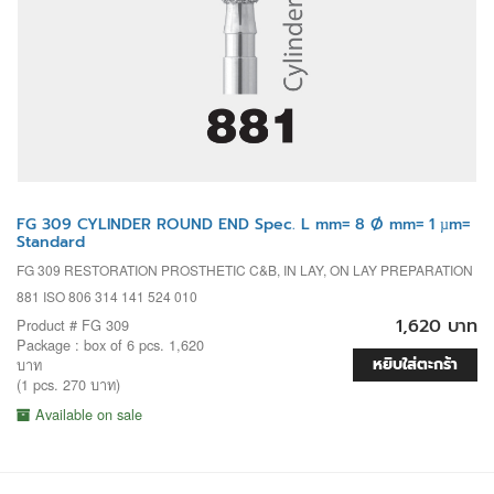
FG 309 CYLINDER ROUND END Spec. L mm= 8 Ø mm= 1 µm=
Standard
FG 309 RESTORATION PROSTHETIC C&B, IN LAY, ON LAY PREPARATION
881 ISO 806 314 141 524 010
1,620 บาท
Product # FG 309
Package : box of 6 pcs. 1,620
หยิบใส่ตะกร้า
บาท
(1 pcs. 270 บาท)
Available on sale