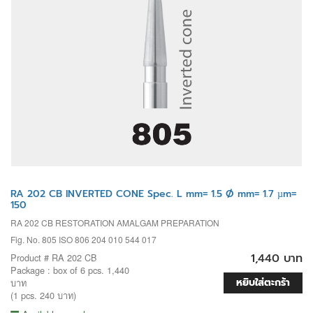
RA 202 CB INVERTED CONE Spec. L mm= 1.5 Ø mm= 1.7 µm=
150
RA 202 CB RESTORATION AMALGAM PREPARATION
Fig. No. 805 ISO 806 204 010 544 017
1,440 บาท
Product # RA 202 CB
Package : box of 6 pcs. 1,440
หยิบใส่ตะกร้า
บาท
(1 pcs. 240 บาท)