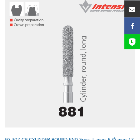
FG 307 CB CYLINDER ROUND END Spec. L mm= 8 Ø mm= 1.7