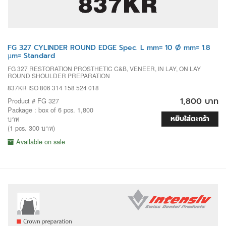
FG 327 CYLINDER ROUND EDGE Spec. L mm= 10 Ø mm= 1.8
µm= Standard
FG 327 RESTORATION PROSTHETIC C&B, VENEER, IN LAY, ON LAY
ROUND SHOULDER PREPARATION
837KR ISO 806 314 158 524 018
1,800 บาท
Product # FG 327
Package : box of 6 pcs. 1,800
หยิบใส่ตะกร้า
บาท
(1 pcs. 300 บาท)
Available on sale