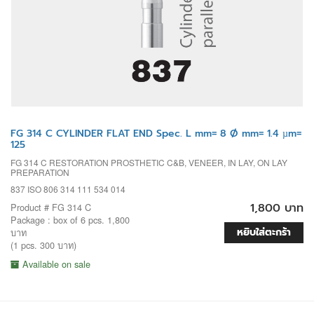
FG 314 C CYLINDER FLAT END Spec. L mm= 8 Ø mm= 1.4 µm=
125
FG 314 C RESTORATION PROSTHETIC C&B, VENEER, IN LAY, ON LAY
PREPARATION
837 ISO 806 314 111 534 014
1,800 บาท
Product # FG 314 C
Package : box of 6 pcs. 1,800
หยิบใส่ตะกร้า
บาท
(1 pcs. 300 บาท)
Available on sale