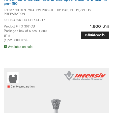
µm= 150
FG 307 CB RESTORATION PROSTHETIC C&B, IN LAY, ON LAY
PREPARATION
881 ISO 806 314 141 544 017
1,800 บาท
Product # FG 307 CB
Package : box of 6 pcs. 1,800
หยิบใส่ตะกร้า
บาท
(1 pcs. 300 บาท)
Available on sale