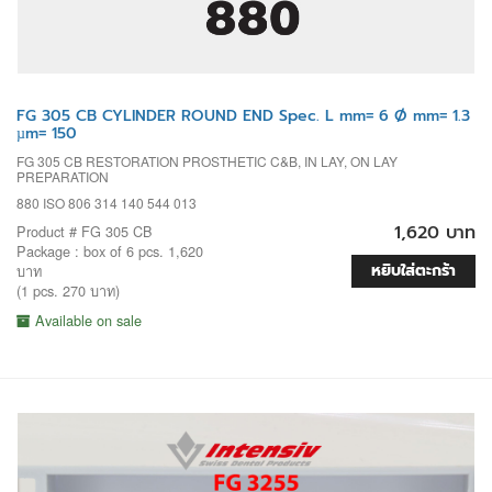
FG 305 CB CYLINDER ROUND END Spec. L mm= 6 Ø mm= 1.3
µm= 150
FG 305 CB RESTORATION PROSTHETIC C&B, IN LAY, ON LAY
PREPARATION
880 ISO 806 314 140 544 013
1,620 บาท
Product # FG 305 CB
Package : box of 6 pcs. 1,620
หยิบใส่ตะกร้า
บาท
(1 pcs. 270 บาท)
Available on sale