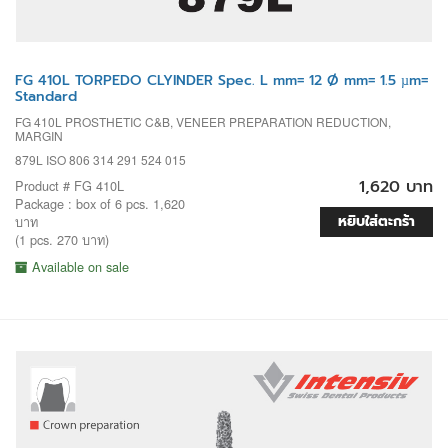
FG 410L TORPEDO CLYINDER Spec. L mm= 12 Ø mm= 1.5 µm=
Standard
FG 410L PROSTHETIC C&B, VENEER PREPARATION REDUCTION,
MARGIN
879L ISO 806 314 291 524 015
1,620 บาท
Product # FG 410L
Package : box of 6 pcs. 1,620
หยิบใส่ตะกร้า
บาท
(1 pcs. 270 บาท)
Available on sale