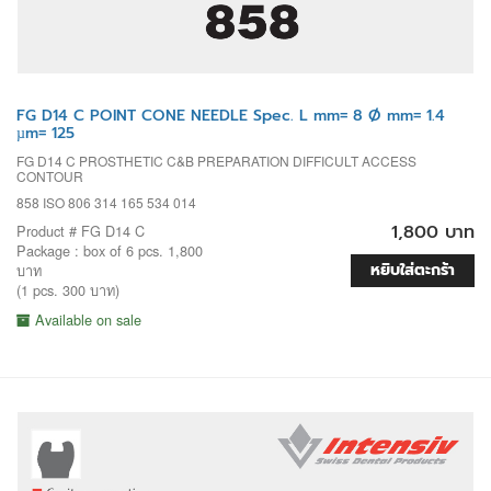
FG D14 C POINT CONE NEEDLE Spec. L mm= 8 Ø mm= 1.4
µm= 125
FG D14 C PROSTHETIC C&B PREPARATION DIFFICULT ACCESS
CONTOUR
858 ISO 806 314 165 534 014
1,800 บาท
Product # FG D14 C
Package : box of 6 pcs. 1,800
หยิบใส่ตะกร้า
บาท
(1 pcs. 300 บาท)
Available on sale