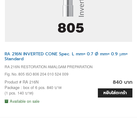
RA 216N INVERTED CONE Spec. L mm= 0.7 Ø mm= 0.9 µm=
Standard
RA 216N RESTORATION AMALGAM PREPARATION
Fig. No. 805 ISO 806 204 010 524 009
840 บาท
Product # RA 216N
Package : box of 6 pcs. 840 บาท
หยิบใส่ตะกร้า
(1 pcs. 140 บาท)
Available on sale