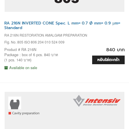
RA 216N INVERTED CONE Spec. L mm= 0.7 Ø mm= 0.9 µm=
Standard
RA 216N RESTORATION AMALGAM PREPARATION
Fig. No. 805 ISO 806 204 010 524 009
840 บาท
Product # RA 216N
Package : box of 6 pcs. 840 บาท
หยิบใส่ตะกร้า
(1 pcs. 140 บาท)
Available on sale