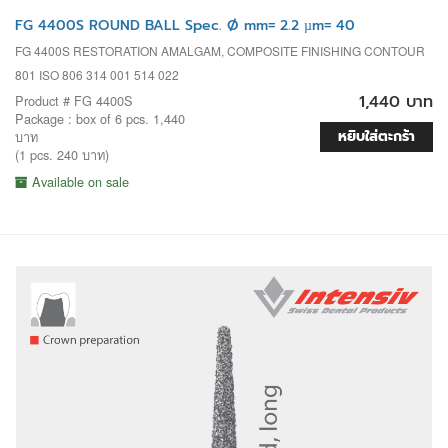
FG 4400S ROUND BALL Spec. Ø mm= 2.2 µm= 40
FG 4400S RESTORATION AMALGAM, COMPOSITE FINISHING CONTOUR
801 ISO 806 314 001 514 022
1,440 บาท
Product # FG 4400S
Package : box of 6 pcs. 1,440
หยิบใส่ตะกร้า
บาท
(1 pcs. 240 บาท)
Available on sale