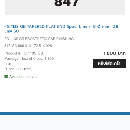
FG 113S GB TAPERED FLAT END Spec. L mm= 8 Ø mm= 2.8
µm= 50
FG 113S GB PROSTHETIC C&B FINISHING
847 ISO 806 314 172 514 028
1,800 บาท
Product # FG 113S GB
Package : box of 6 pcs. 1,800
หยิบใส่ตะกร้า
บาท
(1 pcs. 300 บาท)
Available on sale