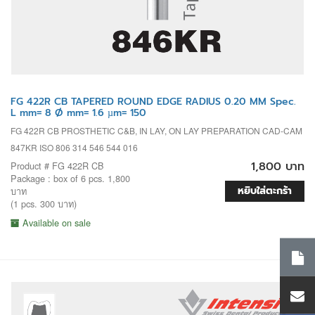
FG 422R CB TAPERED ROUND EDGE RADIUS 0.20 MM Spec.
L mm= 8 Ø mm= 1.6 µm= 150
FG 422R CB PROSTHETIC C&B, IN LAY, ON LAY PREPARATION CAD-CAM
847KR ISO 806 314 546 544 016
1,800 บาท
Product # FG 422R CB
Package : box of 6 pcs. 1,800
หยิบใส่ตะกร้า
บาท
(1 pcs. 300 บาท)
Available on sale