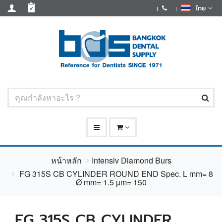
ไทย
หน้าหลัก
Intensiv Diamond Burs
FG 315S CB CYLINDER ROUND END Spec. L mm= 8
Ø mm= 1.5 µm= 150
FG 315S CB CYLINDER