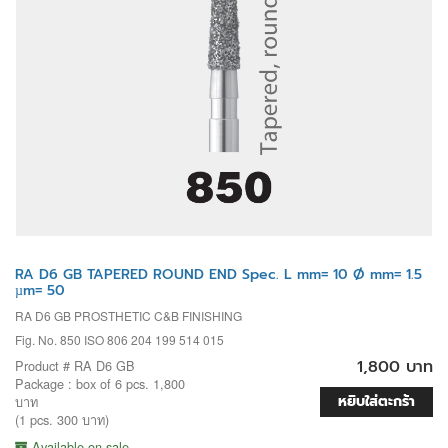
RA D6 GB TAPERED ROUND END Spec. L mm= 10 Ø mm= 1.5
µm= 50
RA D6 GB PROSTHETIC C&B FINISHING
Fig. No. 850 ISO 806 204 199 514 015
1,800 บาท
Product # RA D6 GB
Package : box of 6 pcs. 1,800
หยิบใส่ตะกร้า
บาท
(1 pcs. 300 บาท)
Available on sale