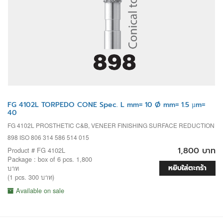
FG 4102L TORPEDO CONE Spec. L mm= 10 Ø mm= 1.5 µm=
40
FG 4102L PROSTHETIC C&B, VENEER FINISHING SURFACE REDUCTION
898 ISO 806 314 586 514 015
1,800 บาท
Product # FG 4102L
Package : box of 6 pcs. 1,800
หยิบใส่ตะกร้า
บาท
(1 pcs. 300 บาท)
Available on sale