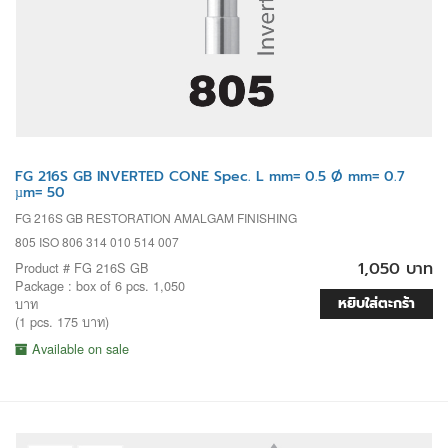
FG 216S GB INVERTED CONE Spec. L mm= 0.5 Ø mm= 0.7
µm= 50
FG 216S GB RESTORATION AMALGAM FINISHING
805 ISO 806 314 010 514 007
1,050 บาท
Product # FG 216S GB
Package : box of 6 pcs. 1,050
หยิบใส่ตะกร้า
บาท
(1 pcs. 175 บาท)
Available on sale