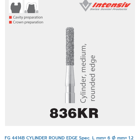
FG 4414B CYLINDER ROUND EDGE Spec. L mm= 6 Ø mm= 1.2