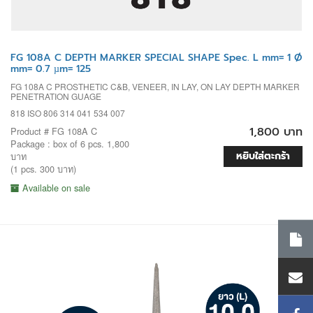
FG 108A C DEPTH MARKER SPECIAL SHAPE Spec. L mm= 1 Ø
mm= 0.7 µm= 125
FG 108A C PROSTHETIC C&B, VENEER, IN LAY, ON LAY DEPTH MARKER
PENETRATION GUAGE
818 ISO 806 314 041 534 007
1,800 บาท
Product # FG 108A C
Package : box of 6 pcs. 1,800
หยิบใส่ตะกร้า
บาท
(1 pcs. 300 บาท)
Available on sale