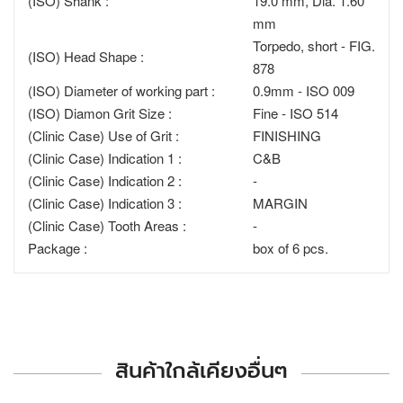
(ISO) Shank :
19.0 mm, Dia. 1.60
mm
Torpedo, short - FIG.
(ISO) Head Shape :
878
(ISO) Diameter of working part :
0.9mm - ISO 009
(ISO) Diamon Grit Size :
Fine - ISO 514
(Clinic Case) Use of Grit :
FINISHING
(Clinic Case) Indication 1 :
C&B
(Clinic Case) Indication 2 :
-
(Clinic Case) Indication 3 :
MARGIN
(Clinic Case) Tooth Areas :
-
Package :
box of 6 pcs.
สินค้าใกล้เคียงอื่นๆ